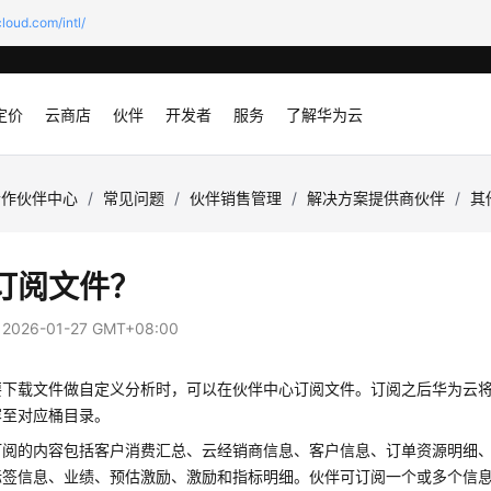
loud.com/intl/
定价
云商店
伙伴
开发者
服务
了解华为云
合作伙伴中心
/
常见问题
/
伙伴销售管理
/
解决方案提供商伙伴
/
其
订阅文件？
：
2026-01-27 GMT+08:00
要下载文件做自定义分析时，可以在伙伴中心订阅文件。订阅之后华为云将
容至对应桶目录。
订阅的内容包括客户消费汇总、云经销商信息、客户信息、订单资源明细
标签信息、业绩、预估激励、激励和指标明细。伙伴可订阅一个或多个信