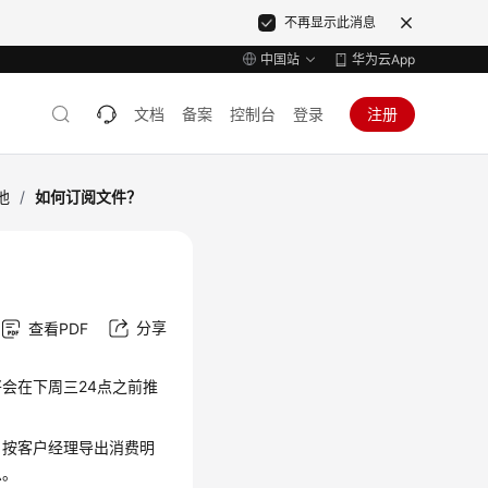
不再显示此消息
中国站
华为云App
文档
备案
控制台
登录
注册
他
/
如何订阅文件？
分享
查看PDF
会在下周三24点之前推
、按客户经理导出消费明
息。