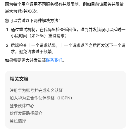
问
因为每个用户调用不同服务都有并发限制，例如目前该服务并发量
题
最大为1秒钟XX次。
您可以尝试以下两种解决方法：
概
览
通过重试机制，在代码里检查返回值，碰到并发错误可以延时一
小段时间（如2-5s）重试请求；
术
后端检查上一个请求结果，上一个请求返回之后再发送下一个请
语
求，避免请求过于频繁。
&
如果需要更大并发量请
联系我们
。
缩
略
语
相关文档
解
释
注册华为账号并完成实名认证
加入华为云合作伙伴网络（HCPN）
加
登录伙伴中心
入
伙伴发展路径简介
华
为
角色选择
云