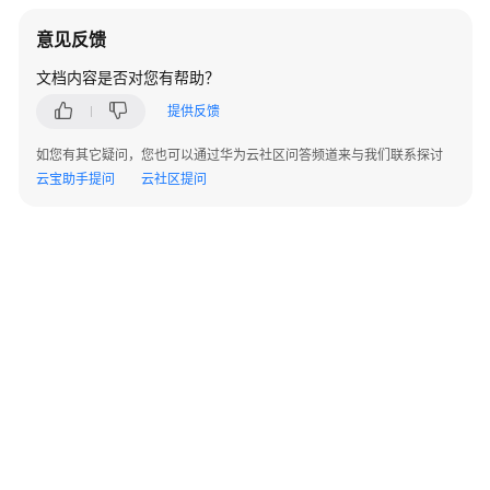
合
作
意见反馈
伙
文档内容是否对您有帮助？
伴
网
提供反馈
络
（HCPN）
如您有其它疑问，您也可以通过华为云社区问答频道来与我们联系探讨
云宝助手提问
云社区提问
合
作
伙
伴
发
展
路
径
合
作
伙