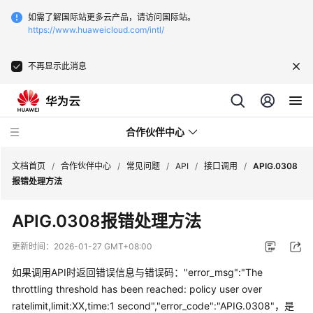
如需了解国际站更多云产品，请访问国际站。
https://www.huaweicloud.com/intl/
不再显示此消息
合作伙伴中心
文档首页
/
合作伙伴中心
/
常见问题
/
API
/
接口调用
/
APIG.0308
报错处理方法
用
APIG.0308报错处理方法
户
指
更新时间：
2026-01-27 GMT+08:00
南
如果调用API时返回错误信息与错误码："error_msg":"The
常
throttling threshold has been reached: policy user over
见
ratelimit,limit:XX,time:1 second","error_code":"APIG.0308"，是