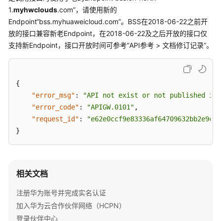
问
1.
myhwclouds
.com”，请使用新的
题
Endpoint“bss.myhuaweicloud.com”。BSS在2018-06-22之前开
放的接口兼容新老Endpoint，在2018-06-22及之后开放的接口仅
概
支持新Endpoint，接口开放时间可参考“API参考 > 文档修订记录”。
览
术
语
{
&
"error_msg"
:
"API not exist or not published in 
缩
"error_code"
:
"APIGW.0101"
,
略
"request_id"
:
"e62e0ccf9e83336af64709632bb2e9c3"
语
}
解
释
加
相关文档
入
华
注册华为账号并完成实名认证
为
加入华为云合作伙伴网络（HCPN）
云
登录伙伴中心