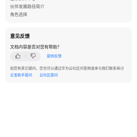
合
伙伴发展路径简介
作
角色选择
伙
伴
网
意见反馈
络
（HCPN）
文档内容是否对您有帮助？
提供反馈
合
作
如您有其它疑问，您也可以通过华为云社区问答频道来与我们联系探讨
伙
云宝助手提问
云社区提问
伴
发
展
路
径
合
作
伙