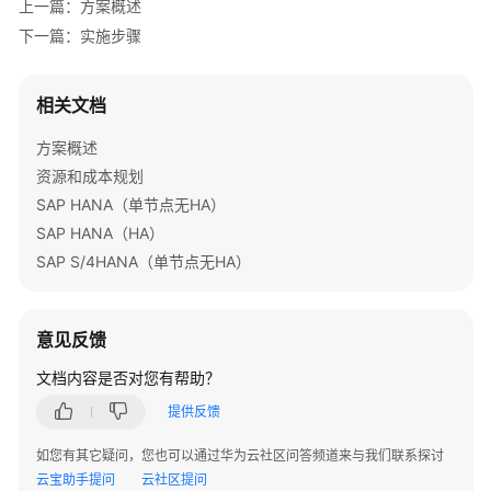
上一篇：方案概述
速
下一篇：实施步骤
构
建
Java
相关文档
web
环
方案概述
境
资源和成本规划
SAP HANA（单节点无HA）
基
SAP HANA（HA）
于
SAP S/4HANA（单节点无HA）
WordPress
搭
建
意见反馈
个
人
文档内容是否对您有帮助？
网
站
提供反馈
如您有其它疑问，您也可以通过华为云社区问答频道来与我们联系探讨
快
云宝助手提问
云社区提问
速