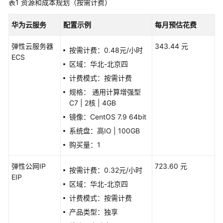
表1
资源和成本规划（按需计费）
加
速
华为云服务
配置示例
每月预估花费
全
弹性云服务器
343.44 元
球
按需计费：0.48元/小时
ECS
数
区域：华北-北京四
据
计费模式：按需计费
传
规格： 通用计算增强型
输
C7 | 2核 | 4GB
加
速
镜像：CentOS 7.9 64bit
系统盘：高IO | 100GB
高
购买量：1
可
用
弹性公网IP
723.60 元
按需计费：0.32元/小时
网
EIP
站
区域：华北-北京四
架
计费模式：按需计费
构
产品类型：独享
云