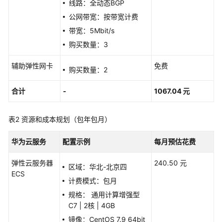
化
线路：全动态BGP
公网带宽：按带宽计费
核
带宽：5Mbit/s
心
购买数量：3
数
据
辅助弹性网卡
免费
库
购买数量：2
上
云
合计
-
1067.04 元
应
表2
资源和成本规划（包年包月）
用
容
华为云服务
配置示例
每月预估花费
器
化
弹性云服务器
240.50 元
区域：华北-北京四
上
ECS
云
计费模式：包月
规格： 通用计算增强型
Linux
C7 | 2核 | 4GB
服
镜像：CentOS 7.9 64bit