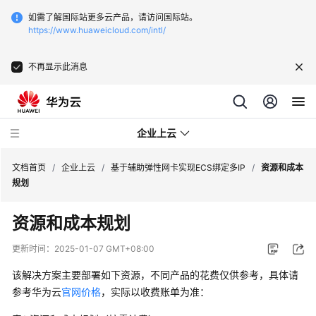
如需了解国际站更多云产品，请访问国际站。
https://www.huaweicloud.com/intl/
不再显示此消息
企业上云
文档首页
/
企业上云
/
基于辅助弹性网卡实现ECS绑定多IP
/
资源和成本
规划
SAP
资源和成本规划
监
控
更新时间：
2025-01-07 GMT+08:00
该解决方案主要部署如下资源，不同产品的花费仅供参考，具体请
CDN
下
参考华为云
官网价格
，实际以收费账单为准：
载