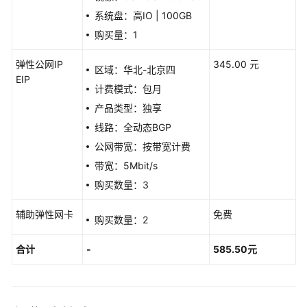
务
系统盘：高IO | 100GB
器
迁
购买量：1
移
上
弹性公网IP
345.00 元
区域：华北-北京四
云
EIP
计费模式：包月
产品类型：独享
基
于
线路：全动态BGP
Discuz
公网带宽：按带宽计费
快
带宽：5Mbit/s
速
搭
购买数量：3
建
辅助弹性网卡
论
免费
购买数量：2
坛
合计
-
585.50元
基
于
Tomcat
快