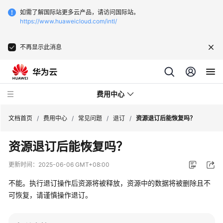
如需了解国际站更多云产品，请访问国际站。
https://www.huaweicloud.com/intl/
不再显示此消息
费用中心
文档首页
/
费用中心
/
常见问题
/
退订
/
资源退订后能恢复吗？
资源退订后能恢复吗？
最
新
更新时间：
2025-06-06 GMT+08:00
动
态
不能。执行退订操作后资源将被释放，资源中的数据将被删除且不
可恢复，请谨慎操作退订。
快
速