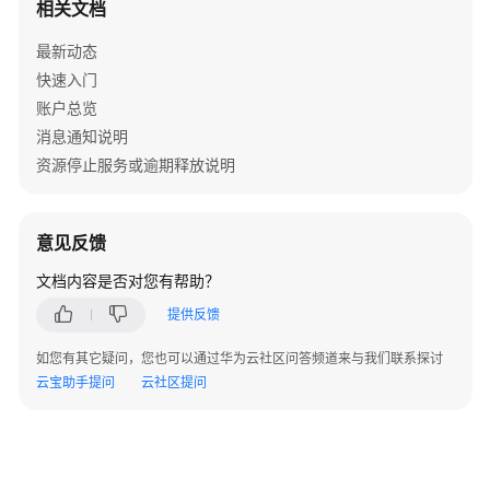
相关文档
入
门
最新动态
快速入门
用
账户总览
户
指
消息通知说明
南
资源停止服务或逾期释放说明
最
佳
意见反馈
实
践
文档内容是否对您有帮助？
提供反馈
API
参
如您有其它疑问，您也可以通过华为云社区问答频道来与我们联系探讨
考
云宝助手提问
云社区提问
常
见
问