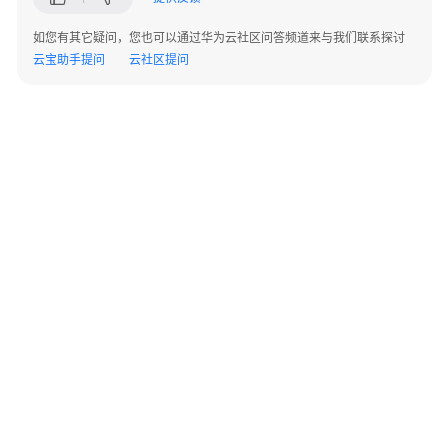
题
如您有其它疑问，您也可以通过华为云社区问答频道来与我们联系探讨
如
云宝助手提问
云社区提问
何
进
入
费
用
中
心
充
值
提
现
©2026 Huaweicloud.com 版权所有
黔ICP备20004760号-14
苏B2-20130048号
A2.B1.B2-20070312
增值电信业务经营许可证：B1.B2-20200593 | 代理域名注册服务机构：新网、西数
授
电子营业执照
贵公网安备 52990002000093号
信
额