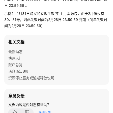
入
日 23:59:59 。
门
示例2：1月31日购买的立即生效的1个月资源包，由于2月份没有
用
30、31号，因此失效时间为2月28日 23:59:59 到期（闰年失效时
户
间为2月29日 23:59:59）
指
南
相关文档
最
最新动态
佳
快速入门
实
践
账户总览
消息通知说明
API
资源停止服务或逾期释放说明
参
考
意见反馈
常
见
文档内容是否对您有帮助？
问
提供反馈