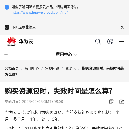
如需了解国际站更多云产品，请访问国际站。
https://www.huaweicloud.com/intl/
不再显示此消息
费用中心
文档首页
/
费用中心
/
常见问题
/
资源包
/
购买资源包时，失效时间是
怎么算？
最
购买资源包时，失效时间是怎么算？
新
动
更新时间：
2026-02-05 GMT+08:00
态
华为云支持以年或月为购买周期，当前支持的购买周期包括：1个
快
月、多个月、 1年、 2年、3年。
速
示例1：1月21日购买的立即生效的1个月资源包，失效时间为2月21