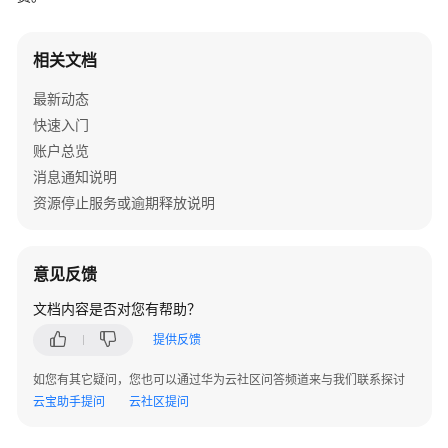
入
门
相关文档
用
最新动态
户
指
快速入门
南
账户总览
消息通知说明
最
资源停止服务或逾期释放说明
佳
实
践
意见反馈
API
文档内容是否对您有帮助？
参
提供反馈
考
如您有其它疑问，您也可以通过华为云社区问答频道来与我们联系探讨
常
云宝助手提问
云社区提问
见
问