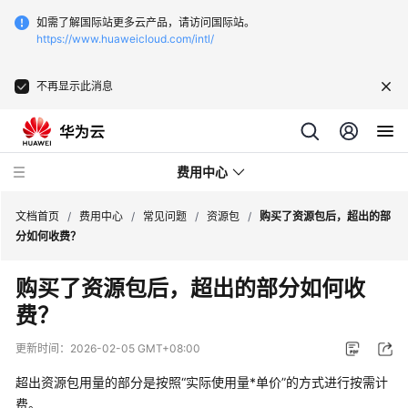
如需了解国际站更多云产品，请访问国际站。
https://www.huaweicloud.com/intl/
不再显示此消息
费用中心
文档首页
/
费用中心
/
常见问题
/
资源包
/
购买了资源包后，超出的部
分如何收费？
最
购买了资源包后，超出的部分如何收
新
费？
动
态
更新时间：
2026-02-05 GMT+08:00
快
超出资源包用量的部分是按照“实际使用量*单价”的方式进行按需计
速
费。