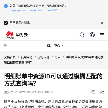
如需了解国际站更多云产品，请访问国际站。
https://www.huaweicloud.com/intl/
不再显示此消息
费用中心
文档首页
/
费用中心
/
常见问题
/
账单
/
明细账单中资源ID可以通过模
糊匹配的方式查询吗？
最
明细账单中资源ID可以通过模糊匹配的
新
方式查询吗？
动
态
更新时间：
2026-03-09 GMT+08:00
快
账单不支持资源ID模糊查找，建议通过资源名称筛选或者使用资源
速
标签的能力来管理同一个资源名称下的不同资源ID，或者导出账单