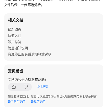
入
文件后做进一步筛选分析。
门
用
相关文档
户
指
最新动态
南
快速入门
账户总览
最
消息通知说明
佳
资源停止服务或逾期释放说明
实
践
意见反馈
API
参
文档内容是否对您有帮助？
考
提供反馈
常
如您有其它疑问，您也可以通过华为云社区问答频道来与我们联系探讨
见
云宝助手提问
云社区提问
问