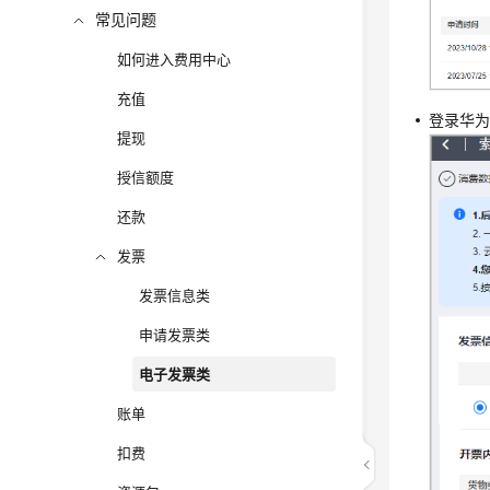
常见问题
如何进入费用中心
充值
登录华为
提现
授信额度
还款
发票
发票信息类
申请发票类
电子发票类
账单
扣费