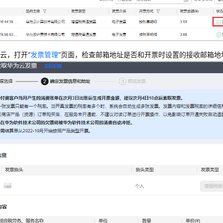
云，打开“
发票管理
”页面，检查邮箱地址是否和开票时设置的接收邮箱地