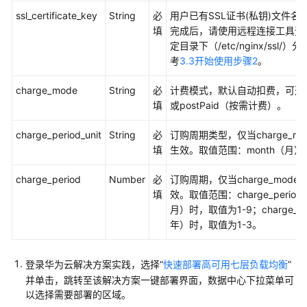
务
ssl_certificate_key
String
必
用户已有SSL证书(私钥)文件
器
填
完成后，请使用远程连接工具登
迁
定目录下（/etc/nginx/ss
移
考
3.3开始使用步骤2
。
上
云
charge_mode
String
必
计费模式，默认自动扣费，可选值为
填
或postPaid（按需计费）。
基
于
charge_period_unit
String
必
订购周期类型，仅当charge_mo
Discuz
填
生效。取值范围：month（月），
快
速
charge_period
Number
必
订购周期，仅当charge_mode为
搭
填
效。取值范围：charge_period
建
月）时，取值为1-9；charge_per
论
年）时，取值为1-3。
坛
基
登录华为云解决方案实践，选择“
快速部署高可用七层负载均衡
”
于
并单击，跳转至该解决方案一键部署界面，数据中心下拉菜单可
Tomcat
以选择需要部署的区域。
快