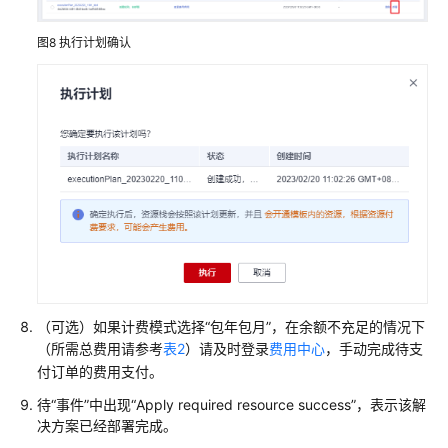
署
ERP
图8
执行计划确认
系
统
快
速
部
署
高
可
用
七
层
负
（可选）如果计费模式选择“包年包月”，在余额不充足的情况下
载
（所需总费用请参考
表2
）请及时登录
费用中心
，手动完成待支
均
付订单的费用支付。
衡
待“事件”中出现“Apply required resource success”，表示该解
决方案已经部署完成。
方
案