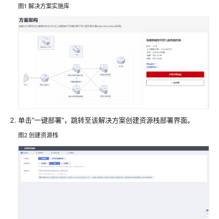
图1
解决方案实施库
速
构
建
Java
web
环
境
基
于
WordPress
单击“一键部署”，跳转至该解决方案创建资源栈部署界面。
搭
图2
创建资源栈
建
个
人
网
站
快
速