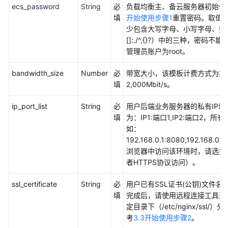
化
ecs_password
String
必
负载均衡主、备云服务器初始化
填
开始使用步骤1
重置密码。取值范
核
少包含大写字母、小写字母、数字和
心
[]:./^,{}?）中的三种，密
数
管理员账户为root。
据
库
bandwidth_size
Number
必
带宽大小，该模板计费方式为按
上
填
2,000Mbit/s。
云
ip_port_list
String
必
用户后端业务服务器的私有IP地
应
填
为：IP1:端口1,IP2:端口2
用
如：
容
192.168.0.1:8080,192.168.0.
器
浏览器中访问该环境时，请选择后
化
者HTTPS协议访问）。
上
云
ssl_certificate
String
必
用户已有SSL证书(公钥)文件
填
完成后，请使用远程连接工具登
定目录下（/etc/nginx/ss
Linux
考
3.3开始使用步骤2
。
服