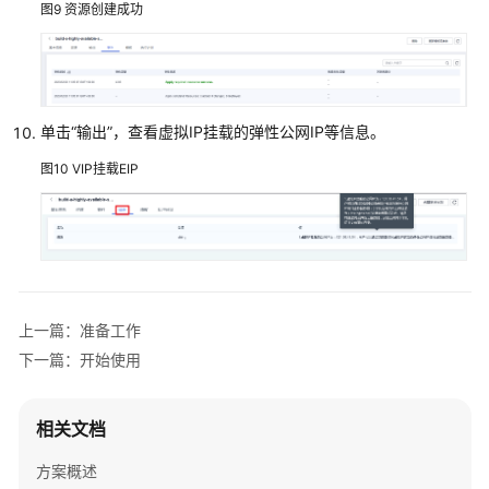
图9
资源创建成功
概
述
资
源
单击“输出”，查看虚拟IP挂载的弹性公网IP等信息。
和
图10
VIP挂载EIP
成
本
规
划
实
施
上一篇：准备工作
步
下一篇：开始使用
骤
准
相关文档
备
工
方案概述
作