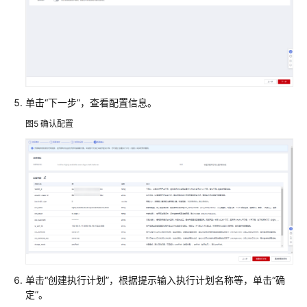
无
服
务
器
告
警
推
单击“下一步”，查看配置信息。
送
图5
确认配置
基
于
Jenkins
快
速
部
署
源
码
单击“创建执行计划”，根据提示输入执行计划名称等，单击“确
编
定”。
译