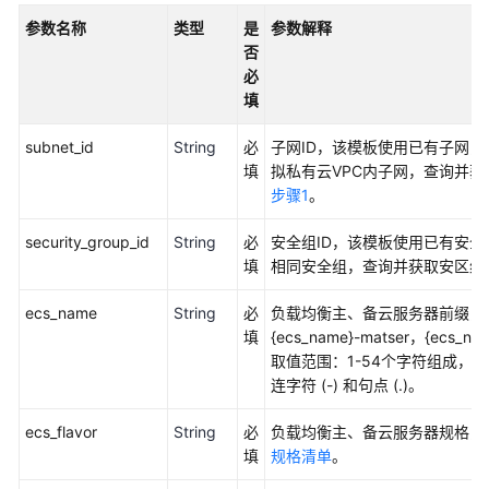
加
参数名称
类型
是
参数解释
速
否
必
全
填
球
数
subnet_id
String
必
子网ID，该模板使用已有子网
据
填
拟私有云VPC内子网，查询并获
传
步骤1
。
输
加
security_group_id
String
必
安全组ID，该模板使用已有安
速
填
相同安全组，查询并获取安区组I
高
ecs_name
String
必
负载均衡主、备云服务器前缀，
可
填
{ecs_name}-matser，{ecs
用
取值范围：1-54个字符组成，包
网
连字符 (-) 和句点 (.)。
站
架
ecs_flavor
String
必
负载均衡主、备云服务器规格，
构
填
规格清单
。
云