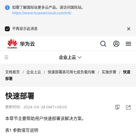
如需了解国际站更多云产品，请访问国际站。
https://www.huaweicloud.com/intl/
不再显示此消息
企业上云
文档首页
/
企业上云
/
快速部署高可用七层负载均衡
/
实施步骤
/
快速
部署
SAP
快速部署
监
控
更新时间：
2024-04-28 GMT+08:00
本章节主要帮助用户快速部署该解决方案。
CDN
下
表1
参数填写说明
载