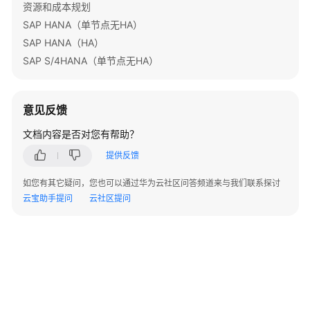
资源和成本规划
SAP HANA（单节点无HA）
快
SAP HANA（HA）
速
部
SAP S/4HANA（单节点无HA）
署
开
意见反馈
始
文档内容是否对您有帮助？
使
用
提供反馈
如您有其它疑问，您也可以通过华为云社区问答频道来与我们联系探讨
快
云宝助手提问
云社区提问
速
卸
载
附
录
修