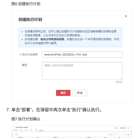
环
图6
创建执行计划
境
快
速
部
署
高
可
用
MongoDB
基
于
开
源
单击“部署”，在弹窗中再次单击“执行”确认执行。
Odoo
快
图7
执行计划确认
速
部