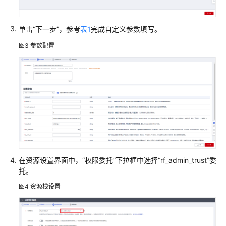
构
建
单击“下一步”，参考
表1
完成自定义参数填写。
FTP
站
图3
参数配置
点
快
速
构
建
高
可
用
四
在资源设置界面中，“权限委托”下拉框中选择“rf_admin_trust”委
层
托。
负
载
图4
资源栈设置
均
衡