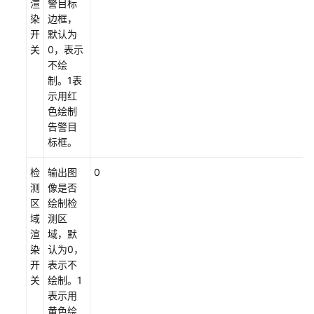
渲
警目标
染
边框，
开
默认为
关
0，表示
不绘
制。1表
示用红
色绘制
告警目
标框。
检
输出图
0
测
像是否
区
绘制检
域
测区
渲
域，默
染
认为0，
开
表示不
关
绘制。1
表示用
黄色绘