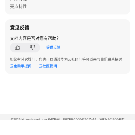
亮点特性
意见反馈
文档内容是否对您有帮助？
提供反馈
如您有其它疑问，您也可以通过华为云社区问答频道来与我们联系探讨
云宝助手提问
云社区提问
©2026 Huaweicloud.com 版权所有
黔ICP备20004760号-14
苏B2-20130048号
A2.B1.B2-20070312
增值电信业务经营许可证：B1.B2-20200593 | 代理域名注册服务机构：新网、西数
电子营业执照
贵公网安备 52990002000093号