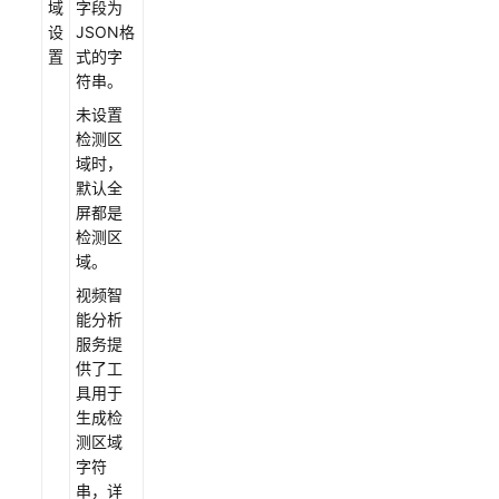
协
域
字段为
议
设
JSON格
（SLA）
置
式的字
符串。
白
未设置
皮
检测区
书
域时，
资
默认全
源
屏都是
检测区
支
域。
持
视频智
区
能分析
域
服务提
供了工
系
具用于
统
生成检
权
测区域
限
字符
串，详