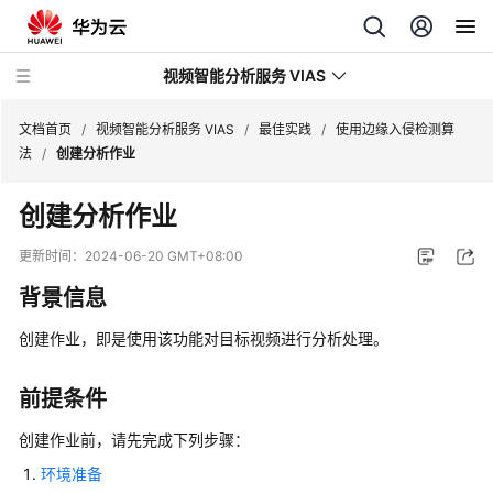
视频智能分析服务 VIAS
文档首页
/
视频智能分析服务 VIAS
/
最佳实践
/
使用边缘入侵检测算
法
/
创建分析作业
最
创建分析作业
新
动
更新时间：
2024-06-20 GMT+08:00
态
背景信息
产
创建作业，即是使用该功能对目标视频进行分析处理。
品
介
绍
前提条件
创建作业前，请先完成下列步骤：
用
户
环境准备