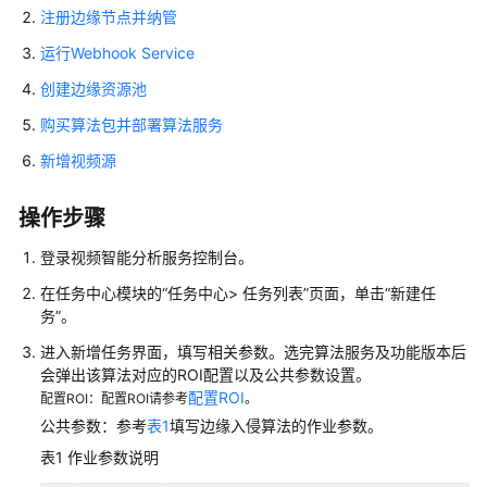
指
注册边缘节点并纳管
南
运行Webhook Service
API
创建边缘资源池
参
考
购买算法包并部署算法服务
新增视频源
最
佳
操作步骤
实
践
登录视频智能分析服务控制台。
在任务中心模块的“任务中心> 任务列表”页面，单击“新建任
使
务”。
用
边
进入新增任务界面，填写相关参数。选完算法服务及功能版本后
缘
会弹出该算法对应的ROI配置以及公共参数设置。
入
配置ROI
配置ROI：配置ROI请参考
。
侵
公共参数：参考
表1
填写边缘入侵算法的作业参数。
检
表1
作业参数说明
测
算