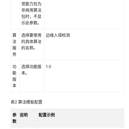
觉能力包为
缘
非商用算法
资
包时，不显
源
示此参数。
池
算
选择要使用
边缘入侵检测
购
法
的具体算法
买
服
的名称。
算
务
法
包
功
选择功能版
1.0
并
能
本。
部
版
署
本
算
法
服
表2
算法模板配置
务
参
说明
配置示例
新
数
增