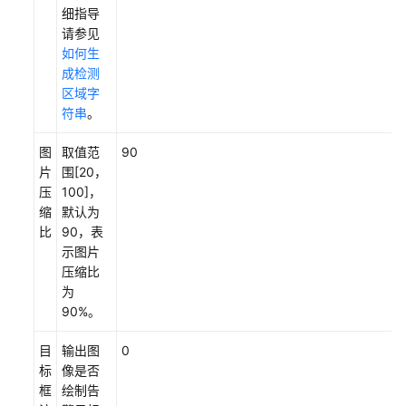
细指导
请参见
如何生
成检测
区域字
符串
。
图
取值范
90
片
围[20，
压
100]，
缩
默认为
比
90，表
示图片
压缩比
为
90%。
目
输出图
0
标
像是否
框
绘制告