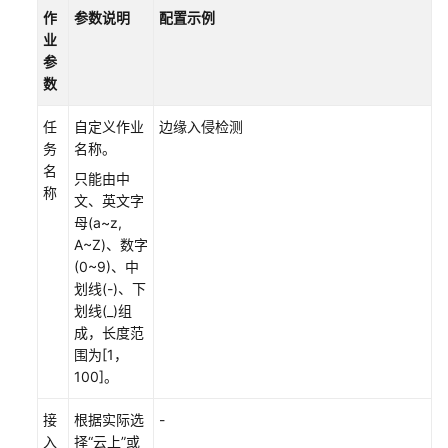
作
参数说明
配置示例
法
业
参
场
数
景
说
任
自定义作业
边缘入侵检测
明
务
名称。
名
只能由中
环
称
文、英文字
境
母(a~z,
准
A~Z)、数字
备
(0~9)、中
划线(-)、下
注
划线(_)组
册
成，长度范
边
围为[1，
缘
100]。
节
点
接
根据实际选
-
并
入
择“云上”或
纳