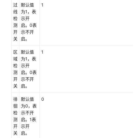
视
过
默认值
1
频
线
为1，表
源
检
示开
测
启。0表
开
示不开
创
关
启。
建
分
区
默认值
1
析
域
为1，表
作
检
示开
业
测
启。0表
开
示不开
查
关
启。
看
分
徘
默认值
0
析
徊
为0，表
结
检
示不开
果
测
启。1表
开
示开
使
关
启。
用