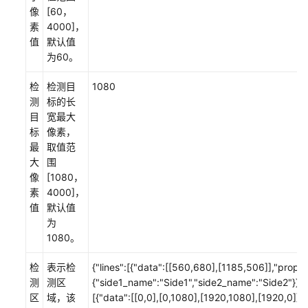
通
像
[60，
用
素
4000]，
参
值
默认值
考
为60。
产
检
检测目
1080
品
测
标的长
术
目
宽最大
语
标
像素，
最
取值范
责
大
围
任
像
[1080，
共
素
4000]，
担
值
默认值
为
云
1080。
服
务
检
表示检
{"lines":[{"data":[[560,680],[1185,506]],"proper
等
测
测区
{"side1_name":"Side1","side2_name":"Side2"}}],
级
区
域，该
[{"data":[[0,0],[0,1080],[1920,1080],[1920,0]]}]