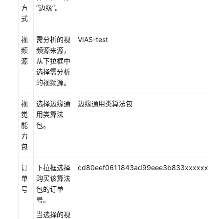
方
“边缘”。
管
式
在
视
需分析的视
VIAS-test
IEF
频
频源来源，
上
源
从下拉框中
注
选择需分析
册
的视频源。
终
端
视
选择边缘通
边缘通用类算法包
设
觉
用类算法
备
能
包。
力
运
包
行
Webhook
订
下拉框选择
cd80eef0611843ad99eee3b833xxxxxx
Service
单
购买该算法
号
包的订单
创
号。
建
当选择的视
边