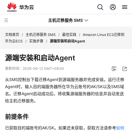
主机迁移服务 SMS
文档首页
/
主机迁移服务 SMS
/
最佳实践
/
Amazon Linux EC2迁移到
华为云ECS
/
实施步骤
/
源端安装和启动Agent
最
源端安装和启动Agent
新
动
更新时间：
2026-06-12 GMT+08:00
态
从SMS控制台下载迁移Agent到源端服务器并完成安装。运行迁移
产
Agent时，输入目的端服务器所在华为云账号的AK/SK以及SMS域
品
名。迁移Agent启动成功后，将收集源端服务器的信息并自动发送
介
给主机迁移服务。
绍
前提条件
快
速
已获取目的端账号的AK/SK。如果还未获取，获取方法请参考
如何