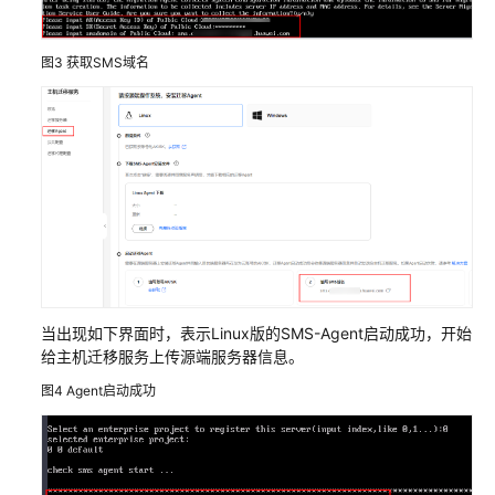
区
和
数
图3
获取SMS域名
据
分
区
迁
移
到
华
为
云
ECS
当出现如下界面时，表示Linux版的SMS-Agent启动成功，开始
Amazon
给主机迁移服务上传源端服务器信息。
Linux
图4
Agent启动成功
EC2
迁
移
到