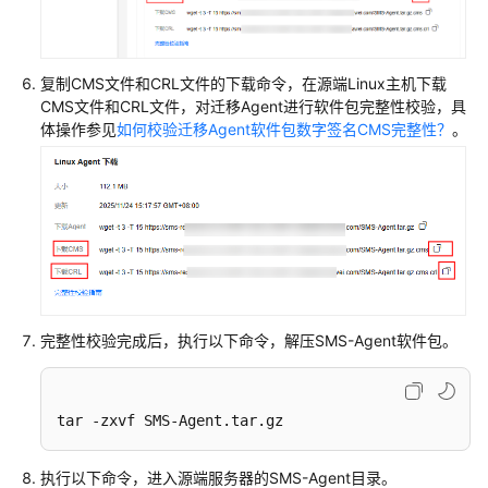
创
建
Linux
复制CMS文件和CRL文件的下载命令，在源端Linux主机下载
主
CMS文件和CRL文件，对迁移Agent进行软件包完整性校验，具
机
体操作参见
如何校验迁移Agent软件包数字签名CMS完整性？
。
迁
移
任
务
物
理
机
或
完整性校验完成后，执行以下命令，解压SMS-Agent软件包。
其
他
公
tar -zxvf SMS-Agent.tar.gz
有
云
执行以下命令，进入源端服务器的SMS-Agent目录。
主