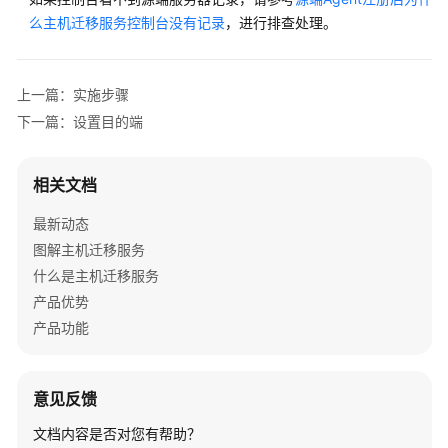
实
么主机迁移服务控制台没有记录
，进行排查处理。
施
步
骤
上一篇：实施步骤
源
下一篇：设置目的端
端
安
装
相关文档
和
启
最新动态
动
图解主机迁移服务
Agent
什么是主机迁移服务
产品优势
设
产品功能
置
目
的
意见反馈
端
文档内容是否对您有帮助？
启