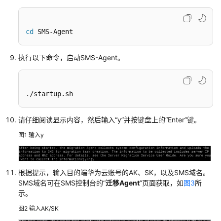
机
迁
移
cd
 SMS-Agent
至
华
执行以下命令，启动SMS-Agent。
为
云
ECS
./startup.sh
将
本
请仔细阅读显示内容，然后输入“y”并按键盘上的“Enter”键。
地
图1
输入y
Windows
服
务
器
根据提示，输入目的端华为云账号的AK、SK，以及SMS域名。
的
SMS域名可在SMS控制台的“
迁移Agent
”页面获取，如
图3
所
系
示。
统
图2
输入AK/SK
分