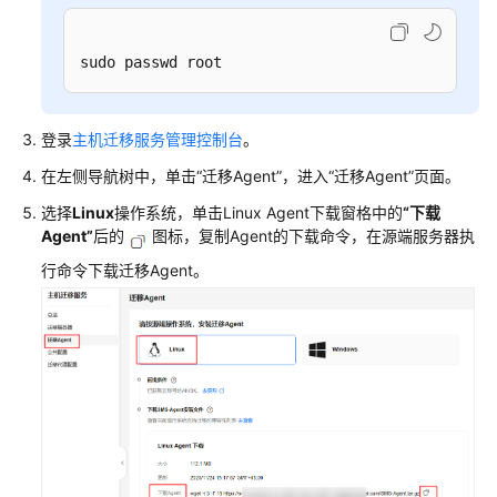
华
为
sudo passwd root
云
ECS
实
登录
主机迁移服务管理控制台
。
例
间
在左侧导航树中，单击
“迁移Agent”
，进入
“迁移Agent”
页面。
迁
选择
Linux
操作系统，单击Linux Agent下载窗格中的
“下载
移
Agent”
后的
图标，复制Agent的下载命令，在源端服务器执
行命令下载迁移Agent。
创
建
Windows
主
机
迁
移
任
务