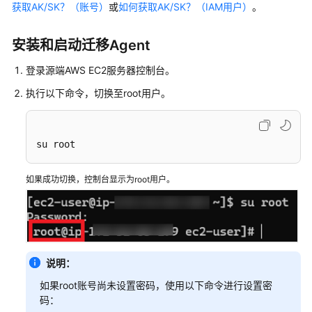
入
获取AK/SK？（账号）
或
如何获取AK/SK？（IAM用户）
。
门
安装和启动迁移Agent
用
户
登录源端AWS EC2服务器控制台。
指
执行以下命令，切换至root用户。
南
最
佳
su root
实
践
如果成功切换，控制台显示为root用户。
SMS
最
佳
实
说明：
践
汇
如果root账号尚未设置密码，使用以下命令进行设置密
总
码：