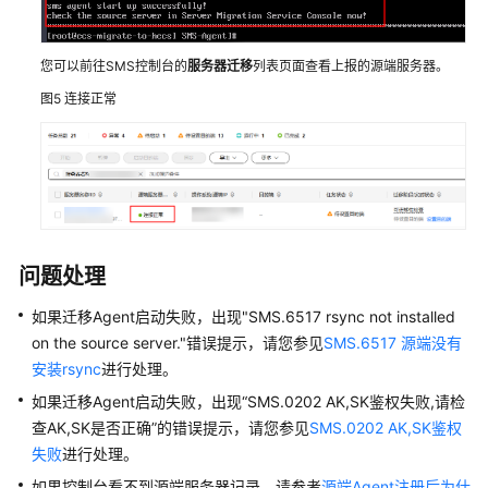
华
为
云
您可以前往SMS控制台的
服务器迁移
列表页面查看上报的源端服务器。
ECS
图5
连接正常
方
案
概
述
操
作
问题处理
流
如果迁移Agent启动失败，出现"SMS.6517 rsync not installed
程
on the source server."错误提示，请您参见
SMS.6517 源端没有
准
安装rsync
进行处理。
备
如果迁移Agent启动失败，出现“SMS.0202 AK,SK鉴权失败,请检
工
查AK,SK是否正确”的错误提示，请您参见
SMS.0202 AK,SK鉴权
作
失败
进行处理。
如果控制台看不到源端服务器记录，请参考
源端Agent注册后为什