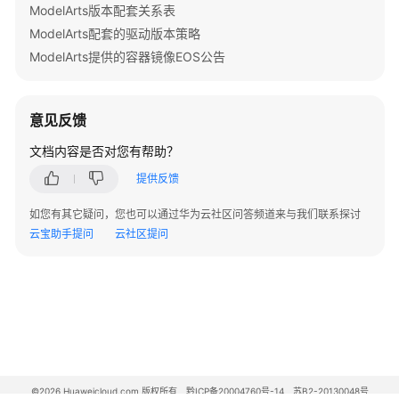
    --save 
${CKPT_SAVE_DIR}
 \

ModelArts版本配套关系表
练
export
 MASTER_ADDR=
"localhost"
    --log-interval 1 \

ModelArts配套的驱动版本策略
结
export
 NODE_RANK=0

    --save-interval 
${TRAIN_ITERS}
 \

果
ModelArts提供的容器镜像EOS公告
echo
"[INFO] Single-Node Mode"
    --eval-interval 
${TRAIN_ITERS}
 \

输
fi
    --eval-iters 0 \

出
# =========================
    --no-load-optim \

意见反馈
# 2. 定义全局路径 (供子脚本使用，会覆盖微调脚本中的相应参数
    --no-load-rng

训
# =========================
文档内容是否对您有帮助？
"
练
export
 CKPT_LOAD_DIR=
"
${output_dir}
/model_weights/qw
TUNE_ARGS=
"

常
提供反馈
export
 CKPT_SAVE_DIR=
"
${output_dir}
/ckpt/qwen3-32b/"
见
    --finetune \

export
 DATA_PATH=
"
${output_dir}
/finetune_dataset/alp
问
如您有其它疑问，您也可以通过华为云社区问答频道来与我们联系探讨
    --stage sft \

export
 TOKENIZER_PATH=
"
${model_path}
/Qwen3-32B/"
题
云宝助手提问
云社区提问
    --is-instruction-dataset \

export
 TRAINED_HF_MODELS=
"
${output_dir}
/trained_hf_m
    --tokenizer-not-use-fast \

Qwen3&Qwen2.5-
    --prompt-type qwen3 \

VL
export
 CHECK_LOG_DIR=
"/home/ma-user/logs"
    --variable-seq-lengths

模
export
 CHECK_LOG_FILE=
"tune_qwen3_32b_full_ptd.log"
"
型
export
 CHECK_LOG_PATH=
"
${CHECK_LOG_DIR}
/
${CHECK_LOG_
# 运行 torchrun，注意日志文件名加入了 NODE_RANK 以防冲突
基
mkdir
 -p 
"
$CHECK_LOG_DIR
"
#校验日志，无需修改
于
# 确保目录存在
set
 -o pipefail             
#开启pipefail
ModelArts
©2026 Huaweicloud.com 版权所有
黔ICP备20004760号-14
苏B2-20130048号