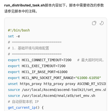
    --no-shared-storage

run_distributed_task.sh
脚本内容如下，脚本中需要修改的参数
方
"
请参见脚本中的注释。
案
MODEL_PARALLEL_ARGS=
"

概
    --tensor-model-parallel-size 
${TP}
 \

述
    --pipeline-model-parallel-size 
${PP}
#!/bin/bash
"
配
set
GPT_ARGS=
"

置
# =========================
    --use-mcore-models \

云
# 1. 基础环境与网络配置
资
    --spec mindspeed_llm.tasks.models.spec.qwen3_spe
# =========================
源
    --kv-channels 128 \

export
 HCCL_CONNECT_TIMEOUT=7200   
# 最大超时时间，可
    --qk-layernorm \

export
准
    --tokenizer-name-or-path 
${TOKENIZER_PATH}
 \

export
备
    --max-position-embeddings 
${SEQ_LENGTH}
 \

模
export
 HCCL_NPU_SOCKET_PORT_RANGE=
"61000-61050"
    --num-layers 64 \

型
unset
    --hidden-size 5120 \

权
source
    --ffn-hidden-size 25600 \

重
source
    --num-attention-heads 64 \

与
# 自动获取本机 IP
    --tokenizer-type PretrainedFromHF \

训
get_current_ip
() {

    --make-vocab-size-divisible-by 1 \

练