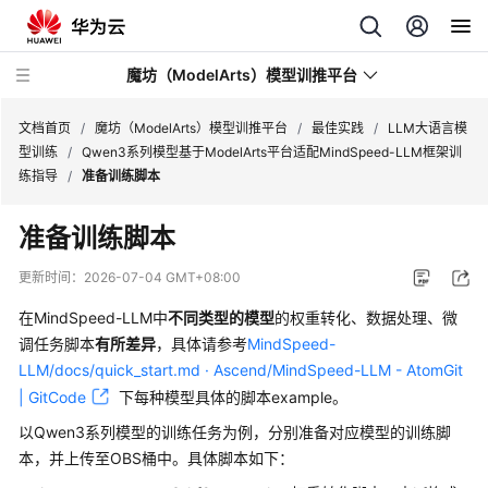
魔坊（ModelArts）模型训推平台
文档首页
/
魔坊（ModelArts）模型训推平台
/
最佳实践
/
LLM大语言模
型训练
/
Qwen3系列模型基于ModelArts平台适配MindSpeed-LLM框架训
练指导
/
准备训练脚本
最
新
准备训练脚本
动
态
更新时间：
2026-07-04 GMT+08:00
在MindSpeed-LLM中
不同类型的模型
的权重转化、数据处理、微
服
务
调任务脚本
有所差异
，具体请参考
MindSpeed-
公
LLM/docs/quick_start.md · Ascend/MindSpeed-LLM - AtomGit
告
| GitCode
下每种模型具体的脚本example。
以Qwen3系列模型的训练任务为例，分别准备对应模型的训练脚
产
本，并上传至OBS桶中。具体脚本如下：
品