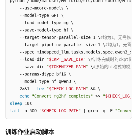
TRAIN_ARGS=
python /home/ma-user/MA_Turbo/src/open_source/MindSp
"

Qwen3
    --micro-batch-size 1 \

    --use-mcore-models \

系
    --global-batch-size 16 \

    --model-type GPT \

列
模
    --lr 1.25e-6 \

    --load-model-type mg \

型
    --lr-decay-style cosine \

    --save-model-type hf \

基
    --min-lr 1.25e-7 \

    --target-tensor-parallel-size 1 \
#均为1，无需修改
于
    --weight-decay 1e-1 \

    --target-pipeline-parallel-size 1 \
#均为1，无需修
ModelArts
    --lr-warmup-fraction 0.01 \

    --spec mindspeed_llm.tasks.models.spec.qwen3_spe
平
    --attention-dropout 0.0 \

    --load-dir 
"
$CKPT_SAVE_DIR
"
 \
#训练完成时的ckpt保存位置
台
    --init-method-std 0.01 \

    --save-dir 
"
$TOKENIZER_PATH
"
 \
#原始的hf格式的模型路径，
适
    --hidden-dropout 0.0 \

    --params-dtype bf16 \

配
    --clip-grad 1.0 \

    --model-type-hf qwen3 \

MindSpeed-
    --adam-beta1 0.9 \

    2>&1 | 
tee
"
$CHECK_LOG_PATH
"
 && \

LLM
    --adam-beta2 0.95 \

echo
"Convert mg2hf completes"
 >> 
"
$CHECK_LOG_PA
框
架
    --initial-loss-scale 4096 \

sleep
训
    --seed 42 \

tail
 -n 500 
"
$CHECK_LOG_PATH
"
 | grep -q -E 
"Convert 
练
    --bf16 \

指
    --train-iters 
${TRAIN_ITERS}
 \

导
训练作业启动脚本
    --seq-length 
${SEQ_LENGTH}
 \
