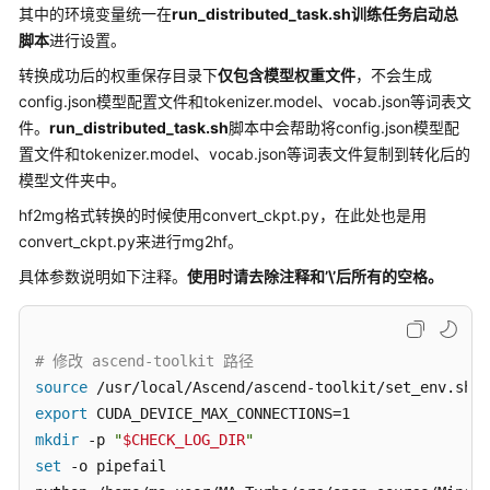
其中的环境变量统一在
run_distributed_task.sh训练任务启动总
VL
TRAIN_ITERS=50

系
脚本
进行设置。
SEQ_LENGTH=4096

列
DISTRIBUTED_ARGS=
"

转换成功后的权重保存目录下
仅包含模型权重文件
，不会生成
模
    --nproc_per_node 
$NPUS_PER_NODE
 \

config.json模型配置文件和tokenizer.model、vocab.json等词表文
型
    --nnodes 
$NNODES
 \

件。
run_distributed_task.sh
脚本中会帮助将config.json模型配
基
    --node_rank 
$NODE_RANK
 \

置文件和tokenizer.model、vocab.json等词表文件复制到转化后的
于
    --master_addr 
$MASTER_ADDR
 \

模型文件夹中。
ModelArts
    --master_port 
$MASTER_PORT
平
hf2mg格式转换的时候使用convert_ckpt.py，在此处也是用
"
台
convert_ckpt.py来进行mg2hf。
适
OPTIMIZE_ARGS=
"

具体参数说明如下注释。
使用时请去除注释和’\’后所有的空格。
配
    --use-flash-attn \

VeOmni
    --use-fused-rotary-pos-emb \

框
    --use-rotary-position-embeddings \

架
    --use-fused-swiglu \

# 修改 ascend-toolkit 路径
训
    --use-fused-rmsnorm \

source
练
    --no-masked-softmax-fusion \

export
指
    --use-distributed-optimizer

mkdir
 -p 
"
$CHECK_LOG_DIR
"
导
"
set
 -o pipefail
