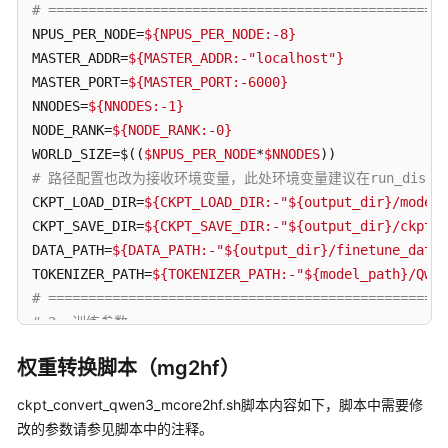
# ==================================================
NPUS_PER_NODE=
${NPUS_PER_NODE:-8}
LLM
MASTER_ADDR=
${MASTER_ADDR:-"localhost"}
大
MASTER_PORT=
${MASTER_PORT:-6000}
语
言
NNODES=
${NNODES:-1}
模
NODE_RANK=
${NODE_RANK:-0}
型
WORLD_SIZE=$((
$NPUS_PER_NODE
*
$NNODES
推
# 路径配置也改为接收环境变量，此处环境变量建议在run_distribu
理
CKPT_LOAD_DIR=
${CKPT_LOAD_DIR:-"
${output_dir}
/model_
CKPT_SAVE_DIR=
${CKPT_SAVE_DIR:-"
${output_dir}
/ckpt/q
LLM
DATA_PATH=
${DATA_PATH:-"
${output_dir}
/finetune_data
大
TOKENIZER_PATH=
${TOKENIZER_PATH:-"
${model_path}
/Qwen
语
# ==================================================
言
# 2. 训练参数 
模
# ==================================================
型
权重转换脚本（mg2hf）
TP=8     
#与ckpt_convert_qwen3_hf2mcore.sh中保持一致
训
练
PP=2     
#与ckpt_convert_qwen3_hf2mcore.sh中保持一致
ckpt_convert_qwen3_mcore2hf.sh脚本内容如下，脚本中需要修
MBS=1

改的参数请参见脚本中的注释。
Qwen3&Qwen3-
GBS=32
