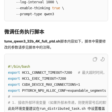
    --log-interval 1000 \

    --enable-thinking 
true
 \

DeepSeek
    --prompt-type qwen3
系
列
模
微调任务执行脚本
型
推
tune_qwen3_32b_4K_full_ptd.sh
脚本内容如下，脚本中需要修
理
改的参数请参见脚本中的注释。
部
署
GLM
#!/bin/bash
系
export
 HCCL_CONNECT_TIMEOUT=7200   
# 最大超时时间，可
列
export
模
export
型
export
推
# ==================================================
理
# 1. 接收外部环境变量 (如果外部未传递，则使用冒号后的默认值
部
署