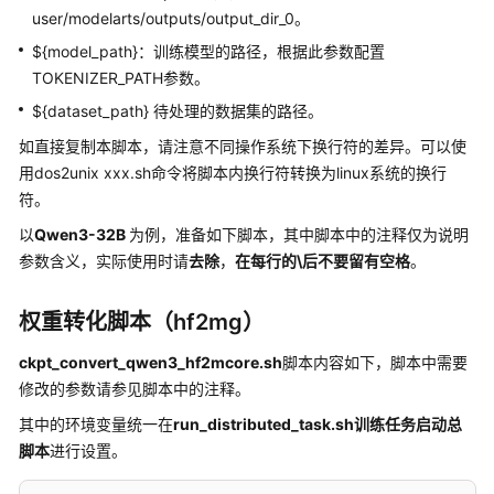
开
user/modelarts/outputs/output_dir_0。
发
${model_path}：训练模型的路径，根据此参数配置
模
TOKENIZER_PATH参数。
型
${dataset_path} 待处理的数据集的路径。
训
如直接复制本脚本，请注意不同操作系统下换行符的差异。可以使
练
用dos2unix xxx.sh命令将脚本内换行符转换为linux系统的换行
符。
推
理
以
Qwen3-32B
为例，准备如下脚本，其中脚本中的注释仅为说明
部
参数含义，实际使用时请
去除
，
在每行的\后不要留有空格
。
署
权重转化脚本（hf2mg）
模
型
ckpt_convert_qwen3_hf2mcore.sh
脚本内容如下，脚本中需要
评
修改的参数请参见脚本中的注释。
测
其中的环境变量统一在
run_distributed_task.sh训练任务启动总
模
脚本
进行设置。
型