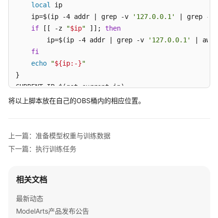
local
 ip

    --padded-vocab-size 151936 \

数
    ip=$(ip -4 addr | grep -v 
'127.0.0.1'
 | grep -oP
据
    --rotary-base 1000000 \

if
 [[ -z 
"
$ip
"
 ]]; 
then
    --untie-embeddings-and-output-weights \

        ip=$(ip -4 addr | grep -v 
'127.0.0.1'
 | awk 
准
    --disable-bias-linear \

fi
备
    --position-embedding-type rope \

echo
"
${ip:-}
"
训
    --normalization RMSNorm \

练
}

    --swiglu \

脚
    --attention-softmax-in-fp32 \

本
# 解析 ModelArts 环境变量,自动获取NPU数量和Nodes数量
将以上脚本放在自己的OBS桶内的相应位置。
    --no-gradient-accumulation-fusion \

export
 NNODES=
${VC_WORKER_NUM:-1}
    --group-query-attention \

执
export
 NPUS_PER_NODE=
${MA_NUM_GPUS:-8}
    --num-query-groups 8

行
export
上一篇：准备模型权重与训练数据
"
训
# 自动计算 NODE_RANK 和 MASTER_ADDR
下一篇：执行训练任务
DATA_ARGS=
"

练
if
 [ 
"
$NNODES
"
 -gt 1 ]; 
then
    --data-path 
$DATA_PATH
 \

任
    MASTER_ADDR_RAW=
"
${VC_WORKER_HOSTS%%,*}
"
务
    --split 100,0,0

相关文档
export
 MASTER_ADDR=$(python3 -c 
"import socket; 
"
export
 NODE_RANK=$(python3 -c 
"import os, socket
查
OUTPUT_ARGS=
"

最新动态
echo
"[INFO] Multi-Node: Master=
$MASTER_ADDR
, Ra
看
    --load 
${CKPT_LOAD_DIR}
 \

ModelArts产品发布公告
else
训