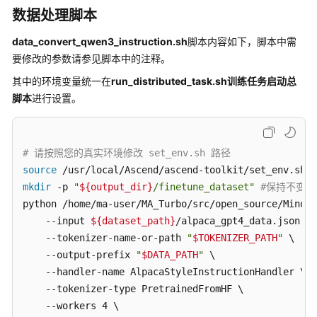
最
数据处理脚本
佳
实
data_convert_qwen3_instruction.sh
脚本内容如下，脚本中需
践
要修改的参数请参见脚本中的注释。
ModelArts
其中的环境变量统一在
run_distributed_task.sh训练任务启动总
最
脚本
进行设置。
佳
实
践
# 请按照您的真实环境修改 set_env.sh 路径
案
source
例
mkdir
 -p 
"
${output_dir}
/finetune_dataset"
#保持不变
列
python /home/ma-user/MA_Turbo/src/open_source/MindSp
表
    --input 
${dataset_path}
/alpaca_gpt4_data.json \ 
模
    --tokenizer-name-or-path 
"
$TOKENIZER_PATH
"
 \    
型
    --output-prefix 
"
$DATA_PATH
"
 \                  
能
    --handler-name AlpacaStyleInstructionHandler \  
力
    --tokenizer-type PretrainedFromHF \

地
    --workers 4 \

图