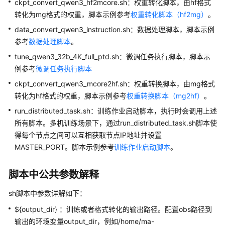
介
ckpt_convert_qwen3_hf2mcore.sh：权重转化脚本，由hf格式
绍
转化为mg格式的权重，脚本示例参考
权重转化脚本（hf2mg）
。
data_convert_qwen3_instruction.sh：数据处理脚本，脚本示例
计
参考
数据处理脚本
。
费
tune_qwen3_32b_4K_full_ptd.sh：微调任务执行脚本，脚本示
说
明
例参考
微调任务执行脚本
ckpt_convert_qwen3_mcore2hf.sh：权重转换脚本，由mg格式
快
转化为hf格式的权重，脚本示例参考
权重转换脚本（mg2hf）
。
速
run_distributed_task.sh：训练作业启动脚本，执行时会调用上述
入
所有脚本。多机训练场景下，通过run_distributed_task.sh脚本使
门
得每个节点之间可以互相获取节点IP地址并设置
MASTER_PORT。脚本示例参考
数
训练作业启动脚本
。
据
准
脚本中公共参数解释
备
sh脚本中参数详解如下：
模
${output_dir} ：训练或者格式转化的输出路径。配置obs路径到
型
输出的环境变量output_dir，例如/home/ma-