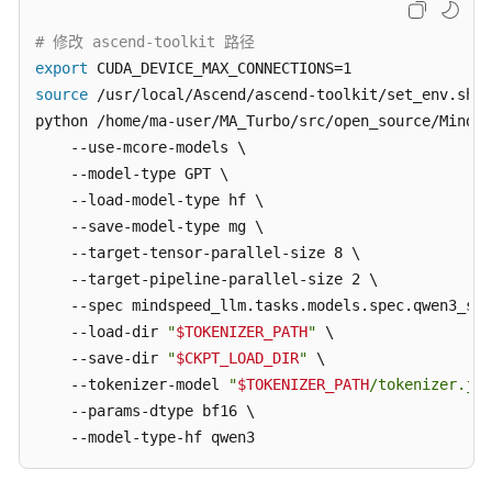
调
用
# 修改 ascend-toolkit 路径
export
镜
source
 /usr/local/Ascend/ascend-toolkit/set_env.sh

像
python /home/ma-user/MA_Turbo/src/open_source/MindSp
管
    --use-mcore-models \

理
    --model-type GPT \

算
    --load-model-type hf \

力
    --save-model-type mg \

资
    --target-tensor-parallel-size 8 \

源
    --target-pipeline-parallel-size 2 \

管
    --spec mindspeed_llm.tasks.models.spec.qwen3_spe
理
    --load-dir 
"
$TOKENIZER_PATH
"
 \                  
    --save-dir 
"
$CKPT_LOAD_DIR
"
 \                   
权
    --tokenizer-model 
"
$TOKENIZER_PATH
/tokenizer.jso
限
    --params-dtype bf16 \

管
    --model-type-hf qwen3
理