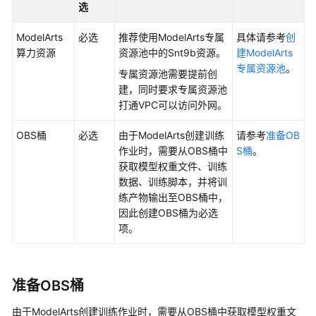
介
选
绍
ModelArts
必选
推荐使用ModelArts专属
具体请参考
创
计
算力资源
资源池中的Snt9b资源。
建ModelArts
费
专属资源池
。
专属资源池需要提前创
说
建，同时要求专属资源池
明
打通VPC可以访问外网。
快
OBS桶
必选
由于ModelArts创建训练
请参考
准备OB
速
作业时，需要从OBS桶中
S桶
。
入
获取模型权重文件、训练
门
数据、训练脚本，并将训
练产物输出至OBS桶中，
数
因此创建OBS桶为必选
据
项。
准
备
准备OBS桶
模
型
由于ModelArts创建训练作业时，需要从OBS桶中获取模型权重文