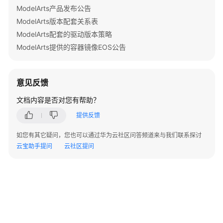
最
ModelArts产品发布公告
佳
ModelArts版本配套关系表
实
践
ModelArts配套的驱动版本策略
ModelArts提供的容器镜像EOS公告
ModelArts
最
佳
意见反馈
实
文档内容是否对您有帮助？
践
案
提供反馈
例
列
如您有其它疑问，您也可以通过华为云社区问答频道来与我们联系探讨
表
云宝助手提问
云社区提问
模
型
能
力
地
图