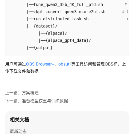
调
       |──tune_qwen3_32b_4K_full_ptd.sh         
# Q
用
       |──ckpt_convert_qwen3_mcore2hf.sh       
# Qw
       |──run_distributed_task.sh                
# 
镜
       |──{dataset}/                               
像
            |──{alpaca}/                           
管
理
            |──{alpaca_gpt4_data}/                
#
       |──{output}                                
#
算
力
用户可通过
OBS Browser+
、
obsutil
等工具访问和管理OBS桶，上
资
传下载文件和数据。
源
管
理
上一篇：方案概述
下一篇：准备模型权重与训练数据
权
限
管
相关文档
理
最新动态