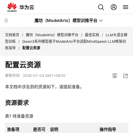
魔坊（ModelArts）模型训推平台
文档首页
/
魔坊（ModelArts）模型训推平台
/
最佳实践
/
LLM大语言模
型训练
/
Qwen3系列模型基于ModelArts平台适配MindSpeed-LLM框架训
练指导
/
配置云资源
最
新
配置云资源
动
态
更新时间：
2026-07-04 GMT+08:00
本文档中涉及到的资源如下，请提前准备。
服
务
公
资源要求
告
表1
待准备资源
产
品
准备项
是否可
说明
操作指导