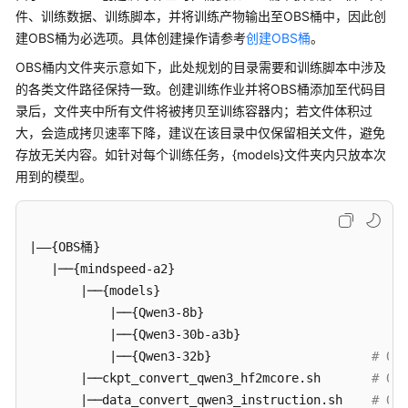
开
件、训练数据、训练脚本，并将训练产物输出至OBS桶中，因此创
发
建OBS桶为必选项。具体创建操作请参考
创建OBS桶
。
模
OBS桶内文件夹示意如下，此处规划的目录需要和训练脚本中涉及
型
的各类文件路径保持一致。创建训练作业并将OBS桶添加至代码目
训
录后，文件夹中所有文件将被拷贝至训练容器内；若文件体积过
练
大，会造成拷贝速率下降，建议在该目录中仅保留相关文件，避免
存放无关内容。如针对每个训练任务，{models}文件夹内只放本次
推
用到的模型。
理
部
署
|——{OBS桶}                                         
模
   |──{mindspeed-a2}                               
型
       |──{models}                                 
评
           |──{Qwen3-8b}                          
#
测
           |──{Qwen3-30b-a3b}                      
           |──{Qwen3-32b}                      
# O
模
       |──ckpt_convert_qwen3_hf2mcore.sh       
# Qw
型
       |──data_convert_qwen3_instruction.sh    
# Q