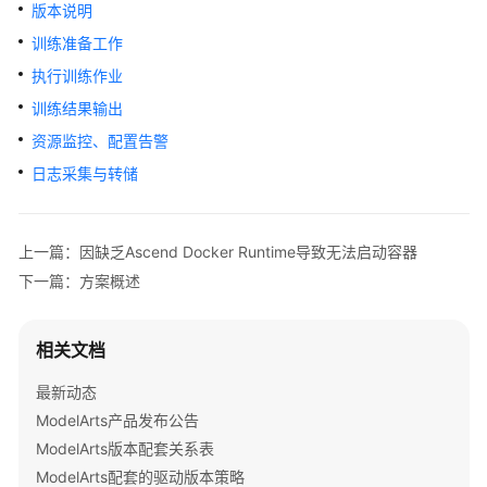
公
版本说明
告
训练准备工作
执行训练作业
产
品
训练结果输出
介
资源监控、配置告警
绍
日志采集与转储
计
费
上一篇：因缺乏Ascend Docker Runtime导致无法启动容器
说
明
下一篇：方案概述
快
相关文档
速
入
最新动态
门
ModelArts产品发布公告
ModelArts版本配套关系表
数
据
ModelArts配套的驱动版本策略