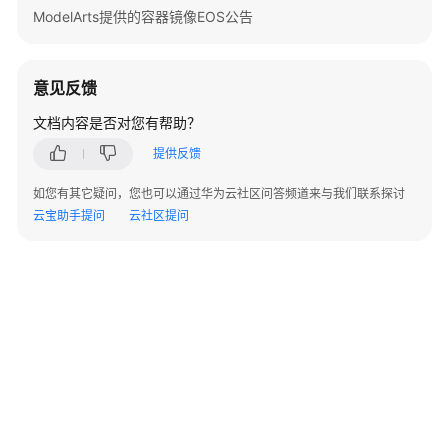
准
ModelArts提供的容器镜像EOS公告
备
模
意见反馈
型
开
文档内容是否对您有帮助？
发
提供反馈
模
如您有其它疑问，您也可以通过华为云社区问答频道来与我们联系探讨
型
云宝助手提问
云社区提问
训
练
推
理
部
署
©2026 Huaweicloud.com 版权所有
黔ICP备20004760号-14
苏B2-20130048号
A2.B1.B2-20070312
模
增值电信业务经营许可证：B1.B2-20200593 | 代理域名注册服务机构：新网、西数
型
电子营业执照
贵公网安备 52990002000093号