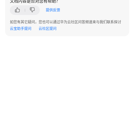
文档内容是否对您有帮助？
准
备
提供反馈
如您有其它疑问，您也可以通过华为云社区问答频道来与我们联系探讨
模
云宝助手提问
云社区提问
型
开
发
模
型
训
练
推
理
部
署
©2026 Huaweicloud.com 版权所有
黔ICP备20004760号-14
苏B2-20130048号
A2.B1.B2-20070312
模
增值电信业务经营许可证：B1.B2-20200593 | 代理域名注册服务机构：新网、西数
型
电子营业执照
贵公网安备 52990002000093号