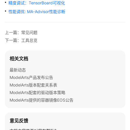
公
精度调试：TensorBoard可视化
告
性能调优: MA-Advisor性能诊断
产
品
上一篇：常见问题
介
下一篇：工具总览
绍
计
相关文档
费
说
最新动态
明
ModelArts产品发布公告
ModelArts版本配套关系表
快
ModelArts配套的驱动版本策略
速
ModelArts提供的容器镜像EOS公告
入
门
数
意见反馈
据