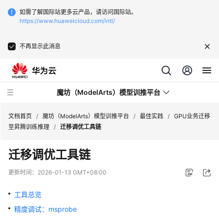
如需了解国际站更多云产品，请访问国际站。
https://www.huaweicloud.com/intl/
不再显示此消息
魔坊（ModelArts）模型训推平台
文档首页
/
魔坊（ModelArts）模型训推平台
/
最佳实践
/
GPU业务迁移
至昇腾训练推理
/
迁移调优工具链
最
迁移调优工具链
新
动
更新时间：
2026-01-13 GMT+08:00
态
工具总览
服
精度调试：msprobe
务