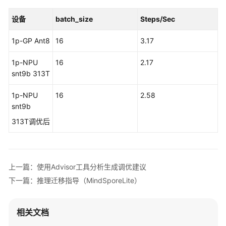
公
告
设备
batch_size
Steps/Sec
产
1p-GP
Ant8
16
3.17
品
介
1p-NPU
16
2.17
绍
snt9b 313T
1p-NPU
计
16
2.58
snt9b
费
说
313T调优后
明
快
速
上一篇：使用Advisor工具分析生成调优建议
入
下一篇：推理迁移指导（MindSporeLite）
门
数
相关文档
据