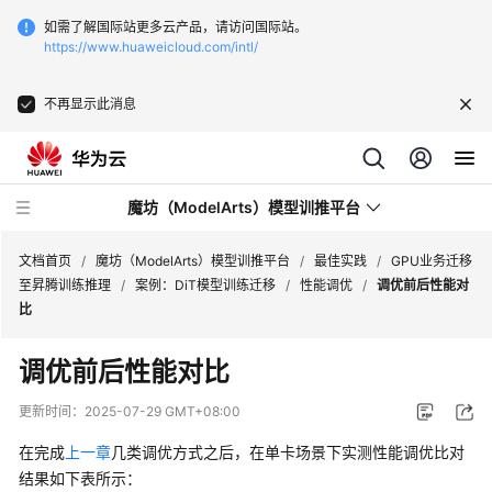
如需了解国际站更多云产品，请访问国际站。
https://www.huaweicloud.com/intl/
不再显示此消息
魔坊（ModelArts）模型训推平台
文档首页
/
魔坊（ModelArts）模型训推平台
/
最佳实践
/
GPU业务迁移
至昇腾训练推理
/
案例：DiT模型训练迁移
/
性能调优
/
调优前后性能对
比
最
新
调优前后性能对比
动
态
更新时间：
2025-07-29 GMT+08:00
在完成
上一章
几类调优方式之后，在单卡场景下实测性能调优比对
服
务
结果如下表所示：