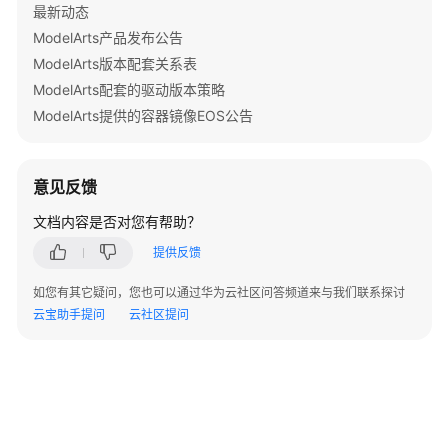
准
最新动态
备
ModelArts产品发布公告
ModelArts版本配套关系表
模
ModelArts配套的驱动版本策略
型
ModelArts提供的容器镜像EOS公告
开
发
意见反馈
模
型
文档内容是否对您有帮助？
训
提供反馈
练
如您有其它疑问，您也可以通过华为云社区问答频道来与我们联系探讨
推
云宝助手提问
云社区提问
理
部
署
模
型