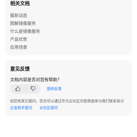
相关文档
服
务
最新动态
最
图解镜像服务
佳
实
什么是镜像服务
践
产品优势
汇
应用场景
总
基
意见反馈
于
VirtualBox
文档内容是否对您有帮助？
使
提供反馈
用
ISO
如您有其它疑问，您也可以通过华为云社区问答频道来与我们联系探讨
创
云宝助手提问
云社区提问
建
Windows
镜
像