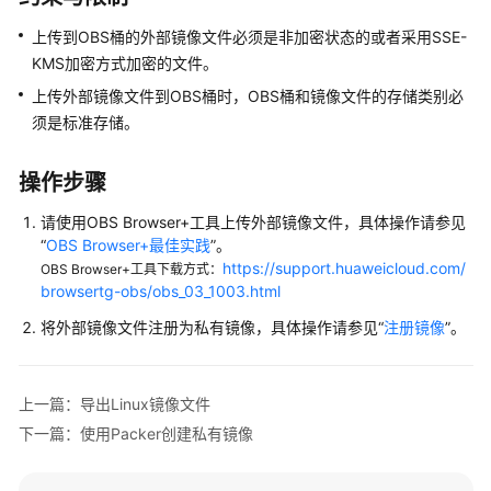
介
绍
上传到OBS桶的外部镜像文件必须是非加密状态的或者采用SSE-
KMS加密方式加密的文件。
快
上传外部镜像文件到OBS桶时，OBS桶和镜像文件的存储类别必
速
须是
标准存储
。
入
门
操作步骤
用
请使用OBS Browser+工具上传外部镜像文件，具体操作请参见
户
“
OBS Browser+最佳实践
”。
指
https://support.huaweicloud.com/
OBS Browser+工具下载方式：
南
browsertg-obs/obs_03_1003.html
将外部镜像文件注册为私有镜像，具体操作请参见“
注册镜像
”。
最
佳
实
践
上一篇：导出Linux镜像文件
下一篇：使用Packer创建私有镜像
镜
像