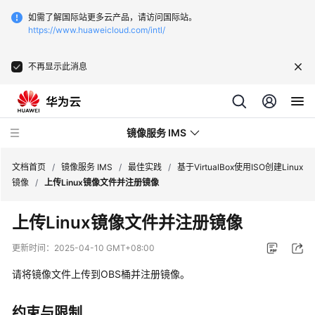
如需了解国际站更多云产品，请访问国际站。
https://www.huaweicloud.com/intl/
不再显示此消息
镜像服务 IMS
文档首页
/
镜像服务 IMS
/
最佳实践
/
基于VirtualBox使用ISO创建Linux
镜像
/
上传Linux镜像文件并注册镜像
最
上传Linux镜像文件并注册镜像
新
动
更新时间：
2025-04-10 GMT+08:00
态
请将镜像文件上传到OBS桶并注册镜像。
产
品
约束与限制