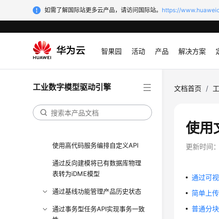
数据建模引擎用户指南
如需了解国际站更多云产品，请访问国际站。
https://www.huaweic
数字主线引擎用户指南
最佳实践
智果园
活动
产品
解决方案
不同部署形式下的网络架构推荐
方案
基于智能边缘小站手动部署iDME
工业数字模型驱动引擎
文档首页
/
应用
xDM-F的查询相关接口
使用
使用搜索服务定义搜索数据
使用高代码服务编排自定义API
更新时间
通过反向建模将已有数据库物理
表转为iDME模型
通过可
通过基线功能管理产品历史状态
简单上
普通分
通过事务型任务API实现事务一致