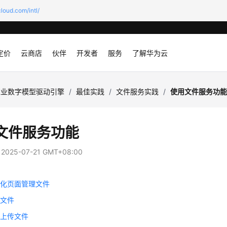
loud.com/intl/
定价
云商店
伙伴
开发者
服务
了解华为云
工业数字模型驱动引擎
/
最佳实践
/
文件服务实践
/
使用文件服务功
文件服务功能
：
2025-07-21 GMT+08:00
视化页面管理文件
传文件
块上传文件