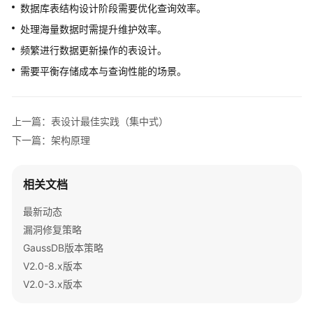
公
数据库表结构设计阶段需要优化查询效率。
告
处理海量数据时需提升维护效率。
频繁进行数据更新操作的表设计。
产
品
需要平衡存储成本与查询性能的场景。
介
绍
上一篇：表设计最佳实践（集中式）
计
下一篇：架构原理
费
说
明
相关文档
快
最新动态
速
漏洞修复策略
入
GaussDB版本策略
门
V2.0-8.x版本
V2.0-3.x版本
用
户