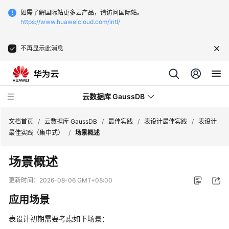
如需了解国际站更多云产品，请访问国际站。
https://www.huaweicloud.com/intl/
不再显示此消息
云数据库 GaussDB
文档首页
/
云数据库 GaussDB
/
最佳实践
/
表设计最佳实践
/
表设计
最佳实践（集中式）
/
场景概述
最
场景概述
新
动
更新时间：
2026-08-06 GMT+08:00
态
应用场景
服
表设计初期需要考虑如下场景：
务