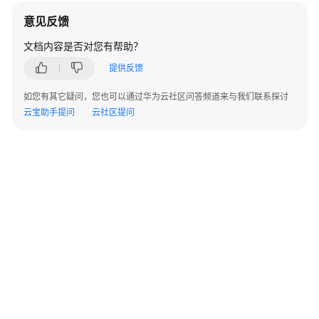
指
意见反馈
南
文档内容是否对您有帮助？
开
提供反馈
发
指
如您有其它疑问，您也可以通过华为云社区问答频道来与我们联系探讨
南
云宝助手提问
云社区提问
调
优
指
南
参
考
最
佳
实
践