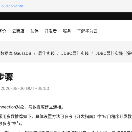
loud.com/intl/
定价
云商店
伙伴
开发者
服务
了解华为云
数据库 GaussDB
/
最佳实践
/
JDBC最佳实践
/
JDBC最佳实践（
步骤
：
2026-08-06 GMT+08:00
nnection对象，与数据库建立连接。
常用参数推荐如下，具体设置方法可参考《开发指南》中“应用程序开发教程 > 
数参考”章节。