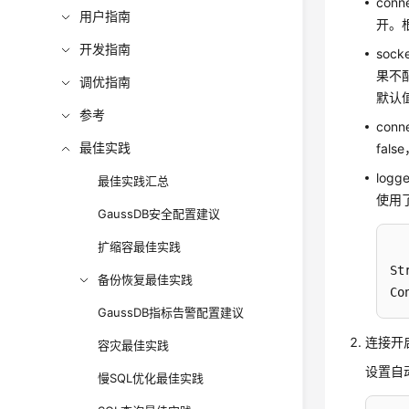
co
用户指南
开。
开发指南
so
果不
调优指南
默认
参考
con
最佳实践
fal
lo
最佳实践汇总
使用了
GaussDB安全配置建议
扩缩容最佳实践
St
备份恢复最佳实践
Co
GaussDB指标告警配置建议
连接开
容灾最佳实践
设置自动
慢SQL优化最佳实践