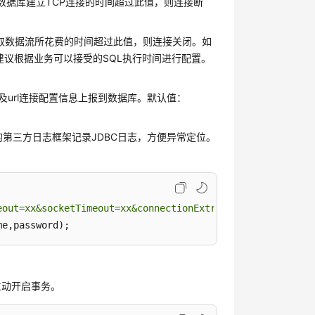
C与数据库建立TCP连接的时间超过此值，则连接断
务器读取数据流所花费的时间超过此值，则连接关闭。如
议根据业务可以接受的SQL执行时间进行配置。
用户以及url连接配置信息上报到数据库。默认值：
口的第三方日志框架记录JDBC日志，方便异常定位。
eout=xx&socketTimeout=xx&connectionExtraInfo=true&logger
me,password);
”主动开启事务。