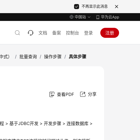
不再显示此消息
中国站
华为云App
文档
备案
控制台
登录
注册
集中式）
/
批量查询
/
操作步骤
/
具体步骤
分享
查看PDF
基于JDBC开发 > 开发步骤 > 连接数据库 >