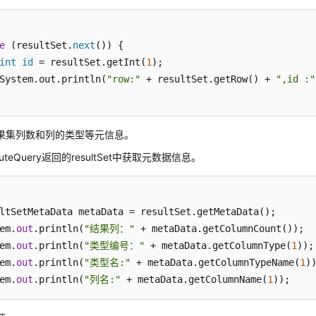
e
 (resultSet.
next
()) {

int
id
 = resultSet.getInt(
1
);

System.out.println(
"row:"
 + resultSet.getRow() + 
",id :"
果集列数和列的类型等元信息。
cuteQuery返回的resultSet中获取元数据信息。
ltSetMetaData metaData = resultSet.getMetaData();

em.
out
.println(
"结果列："
 + metaData.getColumnCount());

em.
out
.println(
"类型编号："
 + metaData.getColumnType(
1
));

em.
out
.println(
"类型名:"
 + metaData.getColumnTypeName(
1
))
em.
out
.println(
"列名:"
 + metaData.getColumnName(
1
));