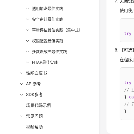
关闭资
透明加密最佳实践
使用使用
安全审计最佳实践
容量评估最佳实践（集中式）
try
 
权限配置最佳实践
【可选
多数派故障最佳实践
在程序
HTAP最佳实践
性能白皮书
try
API参考
//
SDK参考
} 
ca
//
场景代码示例
}
常见问题
视频帮助