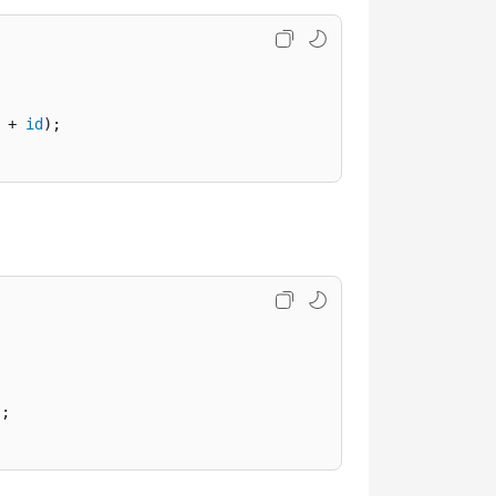
 + 
id
);  

;
