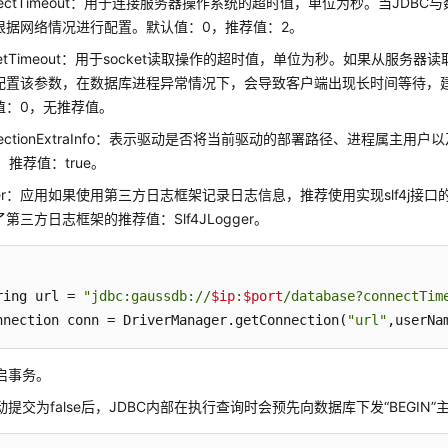
nnectTimeout：用于连接服务器操作系统的超时值，单位为秒。当JDB
根据网络情况进行配置。默认值：0，推荐值：2。
cketTimeout：用于socket读取操作的超时值，单位为秒。如果从服
配置该参数，在数据库进程异常情况下，会导致客户端出现长时间等待，建
值：0，无推荐值。
nectionExtraInfo：表示驱动是否将当前驱动的部署路径、进程属主
se，推荐值：true。
gger：应用如果使用第三方日志框架记录日志信息，推荐使用实现slf4j接
第三方日志框架的推荐值：Slf4JLogger。
ring url = 
"jdbc:gaussdb://
$ip
:
$port
/database?connectTim
nnection conn = DriverManager.getConnection(
"url"
,userNa
启事务。
提交为false后，JDBC内部在执行查询时会预先向数据库下发“BEGIN