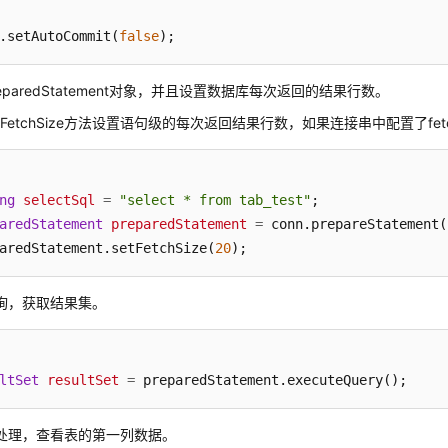
.setAutoCommit(
false
);
eparedStatement对象，并且设置数据库每次返回的结果行数。
tFetchSize方法设置语句级的每次返回结果行数，如果连接串中配置了fetchs
ng
selectSql
=
"select * from tab_test"
aredStatement
preparedStatement
=
 conn.prepareStatement(
aredStatement.setFetchSize(
20
);
询，获取结果集。
ltSet
resultSet
=
 preparedStatement.executeQuery();
处理，查看表的第一列数据。