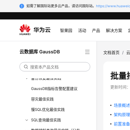
开发指南
如需了解国际站更多云产品，请访问国际站。
https://www.huaweic
调优指南
参考
智果园
活动
产品
解决方案
最佳实践
最佳实践汇总
云数据库 GaussDB
文档首页
/
云
GaussDB安全配置建议
扩缩容最佳实践
批量
备份恢复最佳实践
更新时间
GaussDB指标告警配置建议
容灾最佳实践
场景概
慢SQL优化最佳实践
架构原
SQL查询最佳实践
前置准