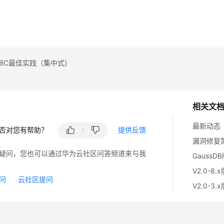
骤
题
DBC最佳实践（集中式）
相关文
最新动态
否对您有帮助？
提供反馈
漏洞修复
疑问，您也可以通过华为云社区问答频道来与我
GaussD
V2.0-8.
问
云社区提问
V2.0-3.