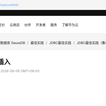
loud.com/intl/
定价
云商店
伙伴
开发者
服务
了解华为云
数据库 GaussDB
/
最佳实践
/
JDBC最佳实践
/
JDBC最佳实践（
插入
：
2026-08-06 GMT+08:00
述
理
备