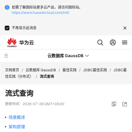
如需了解国际站更多云产品，请访问国际站。
https://www.huaweicloud.com/intl/
不再显示此消息
云数据库 GaussDB
文档首页
/
云数据库 GaussDB
/
最佳实践
/
JDBC最佳实践
/
JDBC最
佳实践（分布式）
/
流式查询
最
流式查询
新
动
更新时间：
2026-07-29 GMT+08:00
态
场景概述
服
架构原理
务