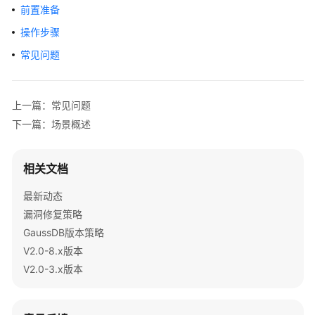
公
前置准备
告
操作步骤
产
常见问题
品
介
绍
上一篇：常见问题
下一篇：场景概述
计
费
说
相关文档
明
最新动态
快
漏洞修复策略
速
GaussDB版本策略
入
V2.0-8.x版本
门
V2.0-3.x版本
用
户