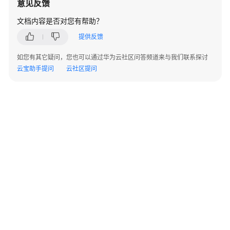
意见反馈
指
南
文档内容是否对您有帮助？
提供反馈
开
发
如您有其它疑问，您也可以通过华为云社区问答频道来与我们联系探讨
指
云宝助手提问
云社区提问
南
最
佳
实
践
最
佳
实
践
汇
总
©2026 Huaweicloud.com 版权所有
黔ICP备20004760号-14
苏B2-20130048号
A2.B1.B2-20070312