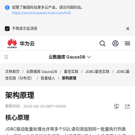
如需了解国际站更多云产品，请访问国际站。
https://www.huaweicloud.com/intl/
不再显示此消息
云数据库 GaussDB
文档首页
/
云数据库 GaussDB
/
最佳实践
/
JDBC最佳实践
/
JDBC最
佳实践（分布式）
/
批量插入
/
架构原理
最
架构原理
新
动
更新时间：
2026-08-06 GMT+08:00
态
核心原理
服
JDBC驱动批量处理允许将多个SQL语句添加到同一批量执行列表
务