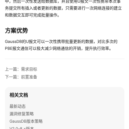
中，然后一次性发送给数据库，并且使用U报文一次性携带本次事
公
务提交所有插入或者更新的数据，只需要进行一次网络连接的建立
告
和数据交互即可完成批量操作。
产
品
方案优势
介
绍
GaussDB的U报文可以一次性携带批量更新的数据，对比多次的
PBE报文通信可以极大减少网络通信的开销，提升执行效率。
计
费
说
上一篇：需求目标
明
下一篇：前置准备
快
速
相关文档
入
门
最新动态
漏洞修复策略
用
GaussDB版本策略
户
V2.0-8.x版本