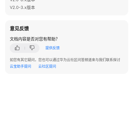
指
V2.0-3.x版本
南
开
意见反馈
发
指
文档内容是否对您有帮助？
南
提供反馈
调
如您有其它疑问，您也可以通过华为云社区问答频道来与我们联系探讨
优
云宝助手提问
云社区提问
指
南
参
考
最
佳
实
践