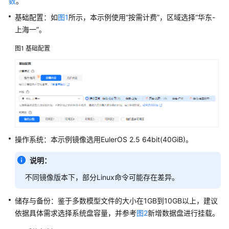
数
。
实
践
基础配置：如
图1
所示，本示例使用“按需计费”，区域选择“华东-
上海一”。
FunctionGraph
图1
基础配置
最
佳
实
践
汇
总
性
操作系统：本示例镜像选用EulerOS 2.5 64bit(40GiB)。
能
优
说明：
化
与
不同镜像版本下，部分Linux命令可能存在差异。
安
全
储存与备份：鉴于多数模型文件的大小在1GB到10GB以上，建议
类
依据具体需求选择系统盘容量，并参考
图2
新增数据盘进行挂载。
实