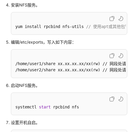
FunctionGraph
安装NFS服务。
的
Java
函
yum install rpcbind nfs-utils 
// 使用apt或其他包
数
配
编辑/etc/exports，写入如下内容：
置
Log4j2
实
现
/home/user1/share xx.xx.xx.xx/xx(rw) // 网
日
/home/user2/share xx.xx.xx.xx/xx(rw) // 网
志
打
启动NFS服务。
印
使
systemctl 
start
 rpcbind nfs
用
FunctionGraph
部
设置开机自启。
署