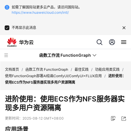
如需了解国际站更多云产品，请访问国际站。
https://www.huaweicloud.com/intl/
不再显示此消息
函数工作流 FunctionGraph
文档首页
/
函数工作流 FunctionGraph
/
最佳实践
/
功能应用类实践
/
使用FunctionGraph部署AI绘画ComfyUI/ComfyUI+FLUX应用
/
进阶使用：
使用ECS作为NFS服务器实现多用户资源隔离
最
新
进阶使用：使用ECS作为NFS服务器实
动
现多用户资源隔离
态
更新时间：
2025-08-12 GMT+08:00
产
品
应用场景