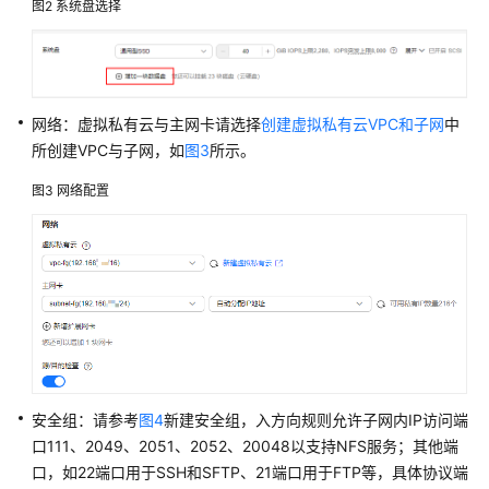
践
图2
系统盘选择
数
据
处
网络：虚拟私有云与主网卡请选择
创建虚拟私有云VPC和子网
中
理
所创建VPC与子网，如
图3
所示。
类
实
图3
网络配置
践
功
能
应
用
类
实
践
安全组：请参考
图4
新建安全组，入方向规则允许子网内IP访问端
使
口111、2049、2051、2052、20048以支持NFS服务；其他端
用
口，如22端口用于SSH和SFTP、21端口用于FTP等，具体协议端