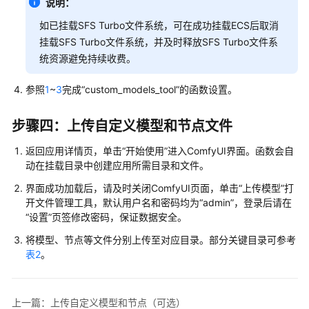
说明：
作
流
如已挂载SFS Turbo文件系统，可在成功挂载ECS后取消
程
挂载SFS Turbo文件系统，并及时释放SFS Turbo文件系
统资源避免持续收费。
2
部
参照
1
~
3
完成“custom_models_tool”的函数设置。
署
AI
步骤四：上传自定义模型和节点文件
绘
画
返回应用详情页，单击“开始使用”进入ComfyUI界面。函数会自
ComfyUI/ComfyUI+FLUX
动在挂载目录中创建应用所需目录和文件。
准
界面成功加载后，请及时关闭ComfyUI页面，单击“上传模型”打
备
开文件管理工具，默认用户名和密码均为“admin”，登录后请在
工
“设置”页签修改密码，保证数据安全。
作
将模型、节点等文件分别上传至对应目录。部分关键目录可参考
表2
。
部
署
和
使
上一篇：上传自定义模型和节点（可选）