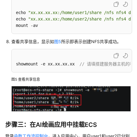
AI
绘
echo 
"xx.xx.xx.xx:/home/user1/share /nfs nfs4 def
画
echo 
"xx.xx.xx.xx:/home/user2/share /nfs nfs4 def
Stable
mount -av
Diffusion
应
查看共享信息，显示如
图5
所示即表示创建NFS共享成功。
用
使
用
showmount -e xx.xx.xx.xx  
// 请填搭建服务器主机的私
FunctionGraph
部
图5
查看共享信息
署
AI
绘
画
ComfyUI/ComfyUI+FLUX
应
步骤三：在AI绘画应用中挂载ECS
用
登录
函数工作流控制台
，进入应用中心，用户user1和user2已分别