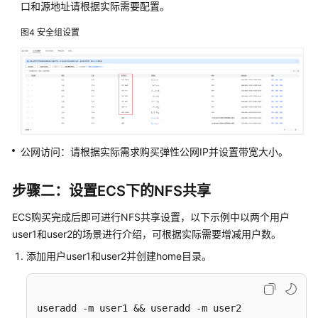
FunctionGraph
口和源地址请根据实际需要配置。
函
图4
安全组设置
数
和
CTS
识
别
非
法
IP
公网访问：请根据实际需求购买弹性公网IP并设置带宽大小。
的
登
步骤二：设置ECS下的NFS共享
录
登
ECS购买完成后即可进行NFS共享设置，以下示例中以两个用户
出
user1和user2的场景进行介绍，可根据实际需要增减用户数。
操
作
添加用户user1和user2并创建home目录。
使
用
useradd -m user1 && useradd -m user2
FunctionGraph