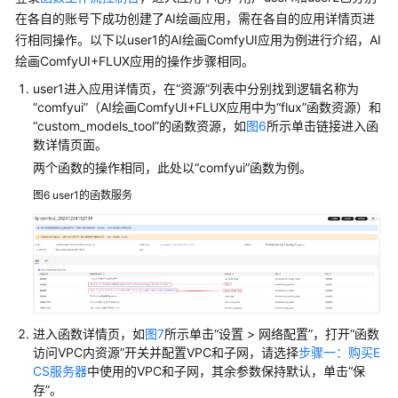
使
在各自的账号下成功创建了AI绘画应用，需在各自的应用详情页进
用
行相同操作。以下以user1的AI绘画ComfyUI应用为例进行介绍，AI
FunctionGraph
绘画ComfyUI+FLUX应用的操作步骤相同。
部
署
user1进入应用详情页，在“资源”列表中分别找到逻辑名称为
AI
“comfyui”（AI绘画ComfyUI+FLUX应用中为“flux”函数资源）和
绘
“custom_models_tool”的函数资源，如
图6
所示单击链接进入函
画
数详情页面。
ComfyUI/ComfyUI+FLUX
两个函数的操作相同，此处以“comfyui”函数为例。
方
图6
user1的函数服务
案
概
述
使
用
FunctionGraph
进入函数详情页，如
图7
所示单击“设置 > 网络配置”，打开“函数
部
访问VPC内资源”开关并配置VPC和子网，请选择
步骤一：购买E
署
CS服务器
中使用的VPC和子网，其余参数保持默认，单击“保
AI
存”。
绘