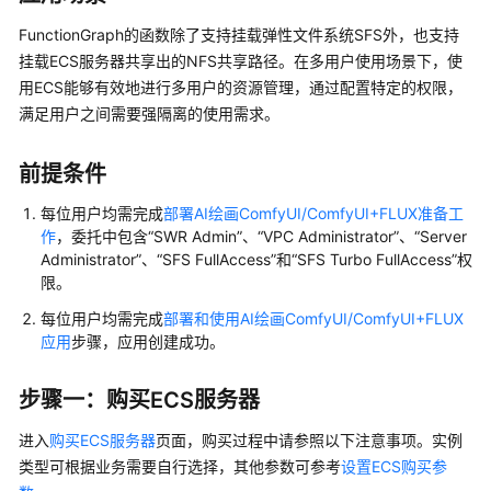
介
绍
FunctionGraph的函数除了支持挂载弹性文件系统SFS外，也支持
挂载ECS服务器共享出的NFS共享路径。在多用户使用场景下，使
计
用ECS能够有效地进行多用户的资源管理，通过配置特定的权限，
费
满足用户之间需要强隔离的使用需求。
说
明
前提条件
快
每位用户均需完成
部署AI绘画ComfyUI/ComfyUI+FLUX准备工
速
作
，委托中包含“SWR Admin”、“VPC Administrator”、“Server
入
Administrator”、“SFS FullAccess”和“SFS Turbo FullAccess”权
门
限。
每位用户均需完成
部署和使用AI绘画ComfyUI/ComfyUI+FLUX
用
应用
步骤，应用创建成功。
户
指
步骤一：购买ECS服务器
南
进入
购买ECS服务器
页面，购买过程中请参照以下注意事项。实例
最
类型可根据业务需要自行选择，其他参数可参考
设置ECS购买参
佳