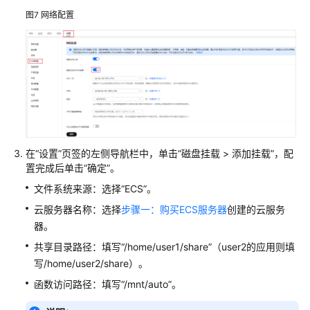
画
图7
网络配置
ComfyUI/ComfyUI+FLUX
资
源
和
成
本
规
划
在“设置”页签的左侧导航栏中，单击“磁盘挂载 > 添加挂载”，配
使
置完成后单击“确定”。
用
文件系统来源：选择“ECS”。
FunctionGraph
云服务器名称：选择
步骤一：购买ECS服务器
创建的云服务
部
器。
署
AI
共享目录路径：填写“/home/user1/share”（user2的应用则填
绘
写/home/user2/share）。
画
函数访问路径：填写“/mnt/auto”。
ComfyUI/ComfyUI+FLUX
操