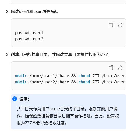
函
修改user1和user2的密码。
数
作
为
后
passwd user1

端
passwd user2
实
现
创建用户的共享目录，并修改共享目录操作权限为777。
APIG
的
自
mkdir
 /home/user1/share && 
chmod
定
mkdir
 /home/user2/share && 
chmod
 777 /home/user2/
义
认
证
说明：
能
力
共享目录作为用户home目录的子目录，限制其他用户操
作，确保函数挂载该目录后拥有操作权限。因此，设置权
使
限为777不会导致权限过度。
用