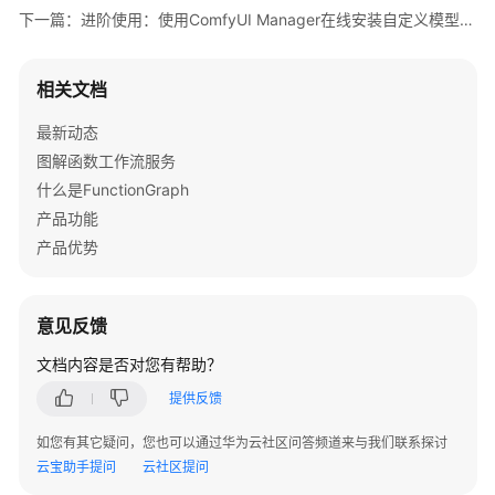
用
下一篇：进阶使用：使用ComfyUI Manager在线安装自定义模型和节点
AI
绘
画
相关文档
ComfyUI/ComfyUI+FLUX
应
最新动态
用
图解函数工作流服务
什么是FunctionGraph
上
产品功能
传
产品优势
自
定
义
意见反馈
模
型
文档内容是否对您有帮助？
和
提供反馈
节
点
如您有其它疑问，您也可以通过华为云社区问答频道来与我们联系探讨
（可
云宝助手提问
云社区提问
选）