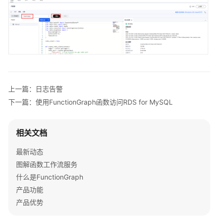
说
明
快
速
入
门
用
上一篇：日志告警
户
下一篇：使用FunctionGraph函数访问RDS for MySQL
指
南
相关文档
最
最新动态
佳
实
图解函数工作流服务
践
什么是FunctionGraph
产品功能
FunctionGraph
产品优势
最