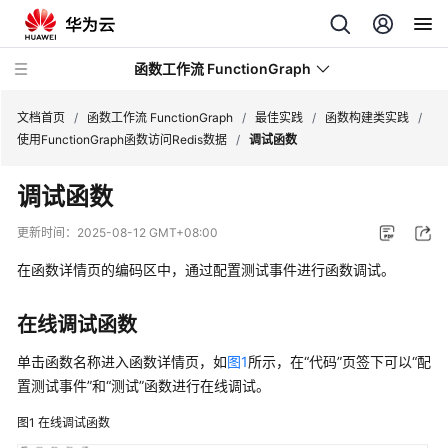
函数工作流 FunctionGraph
文档首页
/
函数工作流 FunctionGraph
/
最佳实践
/
函数构建类实践
/
使用FunctionGraph函数访问Redis数据
/
调试函数
最
调试函数
新
动
更新时间：
2025-08-12 GMT+08:00
态
在函数详情页的编码区中，通过配置测试事件进行函数调试。
产
品
在线调试函数
介
绍
单击函数名称进入函数详情页，如
图1
所示，在
“代码”
页签下可以“配
置测试事件”和“测试”函数进行在线调试。
计
图1
在线调试函数
费