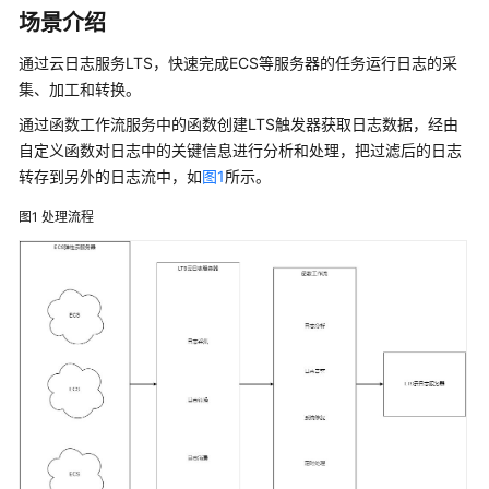
介
场景介绍
绍
通过云日志服务LTS，快速完成ECS等服务器的任务运行日志的采
计
集、加工和转换。
费
通过函数工作流服务中的函数创建LTS触发器获取日志数据，经由
说
自定义函数对日志中的关键信息进行分析和处理，把过滤后的日志
明
转存到另外的日志流中，如
图1
所示。
快
图1
处理流程
速
入
门
用
户
指
南
最
佳