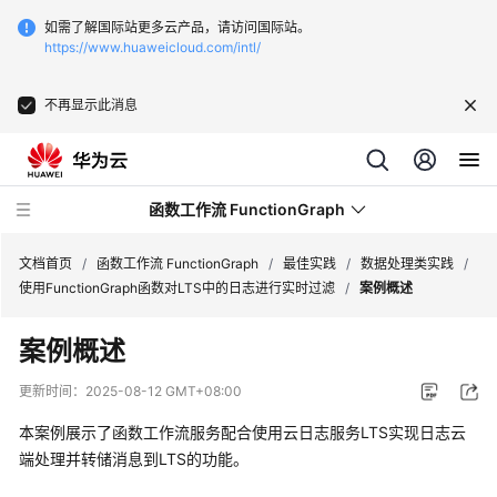
如需了解国际站更多云产品，请访问国际站。
https://www.huaweicloud.com/intl/
不再显示此消息
函数工作流 FunctionGraph
文档首页
/
函数工作流 FunctionGraph
/
最佳实践
/
数据处理类实践
/
使用FunctionGraph函数对LTS中的日志进行实时过滤
/
案例概述
最
案例概述
新
动
更新时间：
2025-08-12 GMT+08:00
态
本案例展示了函数工作流服务配合使用云日志服务LTS实现日志云
产
端处理并转储消息到LTS的功能。
品