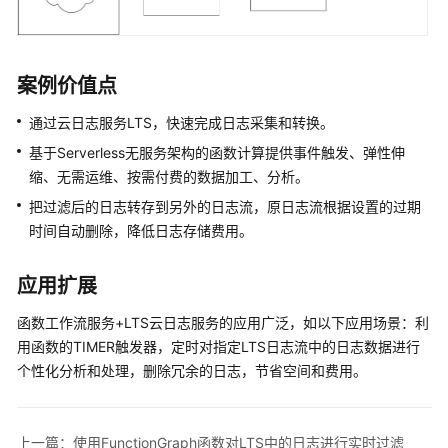
实
践
FunctionGraph
案例价值点
最
佳
通过云日志服务LTS，快速完成日志采集和转换。
实
基于Serverless无服务架构的函数计算提供事件触发、弹性伸
践
缩、无需运维、按需付费的数据加工、分析。
汇
把过滤后的日志转存到另外的日志流，原日志流根据设置的过期
总
时间自动删除，降低日志存储费用。
性
能
应用扩展
优
化
函数工作流服务+LTS云日志服务的应用广泛，如以下应用场景：利
与
用函数的TIMER触发器，定时对指定LTS日志流中的日志数据进行
安
个性化分析和处理，删除冗余的日志，节省空间和费用。
全
类
实
上一篇：使用FunctionGraph函数对LTS中的日志进行实时过滤