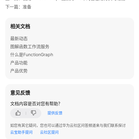
践
下一篇：准备
数
据
相关文档
处
理
最新动态
类
图解函数工作流服务
实
什么是FunctionGraph
践
产品功能
产品优势
使
用
FunctionGraph
函
意见反馈
数
文档内容是否对您有帮助？
对
OBS
提供反馈
中
的
如您有其它疑问，您也可以通过华为云社区问答频道来与我们联系探讨
图
云宝助手提问
云社区提问