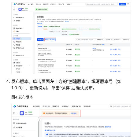
集
群
API
参
考
常
见
问
题
发布版本。单击页面左上方的“创建版本”，填写版本号（如
视
1.0.0）、更新说明，单击“保存”后确认发布。
频
图4
发布版本
帮
助
文
档
下