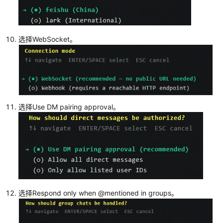
选择WebSocket。
选择Use DM pairing approval。
选择Respond only when @mentioned in groups。