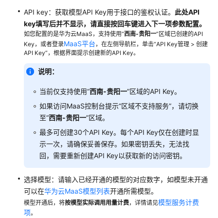
API key：获取模型API Key用于接口的鉴权认证。
此处API
key填写后并不显示，请直接按回车键进入下一项参数配置。
如您配置的是华为云MaaS，支持使用“
西南-贵阳一
”区域已创建的API
MaaS平台
Key，或者登录
，在左侧导航栏，单击“API Key管理 > 创建
API Key”，根据界面提示创建新的API Key。
说明：
当前仅支持使用“
西南-贵阳一
”区域的API Key。
如果访问MaaS控制台提示“区域不支持服务”，请切换
至“
西南-贵阳一
”区域。
最多可创建30个API Key。每个API Key仅在创建时显
示一次，请确保妥善保存。如果密钥丢失，无法找
回，需要重新创建API Key以获取新的访问密钥。
选择模型：请输入已经开通的模型的对应数字，如模型未开通
可以在
华为云MaaS模型列表
开通所需模型。
模型服务计费
模型开通后，将
按模型实际调用用量计费
，详情请见
项
。