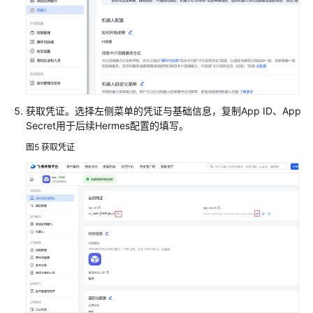
载
通
用
参
考
获取凭证。选择左侧菜单的凭证与基础信息，复制App ID、App
Secret用于后续Hermes配置的填写。
产
品
图5
获取凭证
术
语
责
任
共
担
云
服