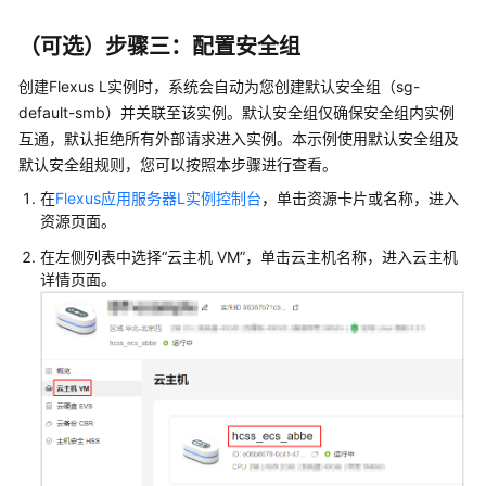
务
等
（可选）步骤三：配置安全组
级
协
创建Flexus L实例时，系统会自动为您创建默认安全组（sg-
议
default-smb）并关联至该实例。默认安全组仅确保安全组内实例
（SLA）
互通，默认拒绝所有外部请求进入实例。本示例使用默认安全组及
默认安全组规则，您可以按照本步骤进行查看。
白
在
Flexus应用服务器L实例控制台
，单击资源卡片或名称，进入
皮
资源页面。
书
资
在左侧列表中选择“
云主机 VM
”，单击云主机名称，进入云主机
源
详情页面。
支
持
区
域
系
统