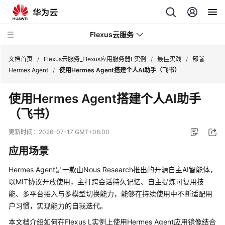
Flexus云服务
文档首页
/
Flexus云服务_Flexus应用服务器L实例
/
最佳实践
/
部署
Hermes Agent
/
使用Hermes Agent搭建个人AI助手（飞书）
使用Hermes Agent搭建个人AI助手
（飞书）
最
新
更新时间：
2026-07-17 GMT+08:00
动
应用场景
态
Hermes Agent是一款由Nous Research推出的开源自主AI智能体，
产
以MIT协议开放使用，主打跨会话持久记忆、自主提炼可复用技
品
能、多平台接入与多模型切换能力，能够在持续使用中不断适配用
介
户习惯，实现能力的自我迭代。
绍
本文档介绍如何在Flexus L实例上使用Hermes Agent应用镜像结合