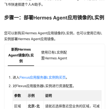
快
飞书快速搭建个人AI助手。
速
入
步骤一：部署Hermes Agent应用镜像的L实例
门
用
您可以新购买Hermes Agent应用镜像的L实例，也可以使用已有L
户
实例部署Hermes Agent应用镜像。
指
南
新购Hermes
使用已有L实例配
Agent镜像的L实
最
置Hermes Agent
例
佳
实
践
进入
Flexus应用服务器L实例购买页
。
Flexus
对
Flexus应用服务器L实例
进行资源配置。
L
实
参数
示例
说明
例
最
区域
北京-北
请就近选择靠近您业务的区域，可减