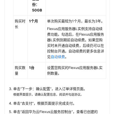
助
份：
手
50GB
（飞
书）
购买时
1个月
单次购买最短为1个月，最长为3年。
长
Flexus应用服务器L实例
支持自动续
使
费功能。勾选后，在
Flexus应用服务
用
器L实例
到期前自动续费。如果您购
Hermes
买时未开通自动续费，后续仍可以在
Agent
控制台开通。自动续费的更多信息详
搭
见
自动续费
。
建
个
购买数
1台
设置您购买的
Flexus应用服务器L实
人
量
例
数量。
AI
助
手
单击“下一步：确认配置”，进入订单详情页面。
（企
根据界面提示，请确认配置信息，阅读并勾选协议。
业
微
单击“去支付”，根据页面提示完成支付。
信）
单击“返回华为云Flexus云服务控制台”，查看已创建的