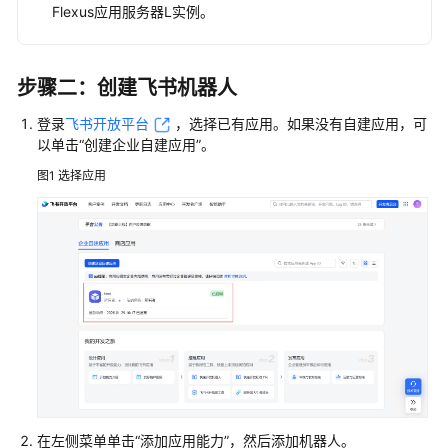
Flexus应用服务器L实例
。
使
用
Hermes
步骤二：创建飞书机器人
Agent
搭
登录
飞书开放平台
，选择已有应用。如果没有自建应用，可
建
以单击“创建企业自建应用”。
个
人
图1
选择应用
AI
助
手
（微
信）
部
署
OpenClaw
部
在左侧菜单单击“添加应用能力”，然后添加机器人。
署