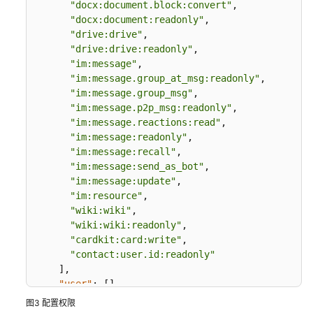
"docx:document.block:convert"
,
务
"docx:document:readonly"
,
器
"drive:drive"
,
迁
"drive:drive:readonly"
,
移
"im:message"
,
"im:message.group_at_msg:readonly"
,
使
"im:message.group_msg"
,
用
"im:message.p2p_msg:readonly"
,
Flexus
"im:message.reactions:read"
,
L
"im:message:readonly"
,
"im:message:recall"
,
实
"im:message:send_as_bot"
,
例
"im:message:update"
,
部
"im:resource"
,
署
"wiki:wiki"
,
高
"wiki:wiki:readonly"
,
可
"cardkit:card:write"
,
用
"contact:user.id:readonly"
架
]
,
构
"user"
:
[
]
应
}
图3
配置权限
用
}