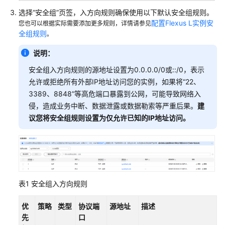
权
选择“安全组”页签，入方向规则确保使用以下默认安全组规则。
限
配置Flexus L实例安
您也可以根据实际需要添加更多规则，详情请参见
全组规则
。
说明：
安全组入方向规则的源地址设置为0.0.0.0/0或::/0，表示
允许或拒绝所有外部IP地址访问您的实例，如果将“22、
3389、8848”等高危端口暴露到公网，可能导致网络入
侵，造成业务中断、数据泄露或数据勒索等严重后果。
建
议您将安全组规则设置为仅允许已知的IP地址访问。
表1
安全组入方向规则
优
策略
类型
协议端
源地址
描述
先
口