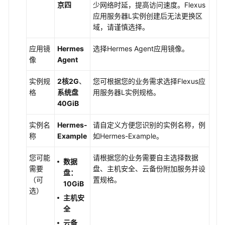
佳
京四
少网络时延，提高访问速度。
Flexus
实
应用服务器L实例
创建后无法更换区
践
域，请谨慎选择。
汇
总
应用镜
Hermes
选择Hermes Agent应用镜像。
像
Agent
部
实例规
2核2G
、
您可根据您的业务需求选择
Flexus应
署
格
系统盘
用服务器L实例
规格。
Hermes
40GiB
Agent
实例名
Hermes-
请自定义方便您识别的实例名称，例
使
称
Example
如Hermes-Example。
用
Hermes
您可能
请根据您的业务需要自主选择数据
Agent
数据
需要
盘、主机安全、云备份附加服务并设
搭
盘：
（可
置规格。
建
10GiB
选）
个
主机安
人
全
AI
云备