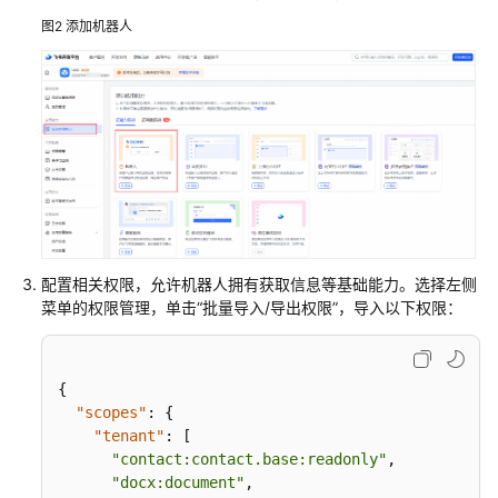
Dify
图2
添加机器人
搭
建
网
站
搭
建
开
发
配置相关权限，允许机器人拥有获取信息等基础能力。选择左侧
环
菜单的权限管理，单击“批量导入/导出权限”，导入以下权限：
境
搭
{
建
"scopes"
:
{
应
"tenant"
:
[
用
"contact:contact.base:readonly"
,
"docx:document"
,
服