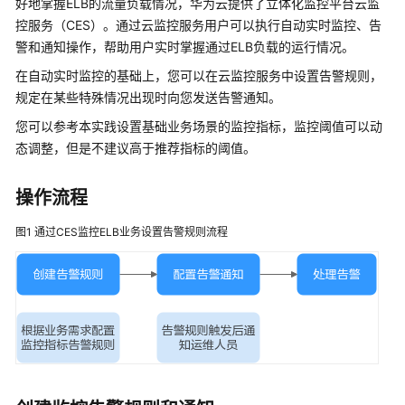
好地掌握ELB的流量负载情况，华为云提供了立体化监控平台云监
介
控服务（CES）。通过云监控服务用户可以执行自动实时监控、告
绍
警和通知操作，帮助用户实时掌握通过ELB负载的运行情况。
计
在自动实时监控的基础上，您可以在云监控服务中设置告警规则，
费
规定在某些特殊情况出现时向您发送告警通知。
说
您可以参考本实践设置基础业务场景的监控指标，监控阈值可以动
明
态调整，但是不建议高于推荐指标的阈值。
快
速
操作流程
入
门
图1
通过CES监控ELB业务设置告警规则流程
用
户
指
南
最
佳