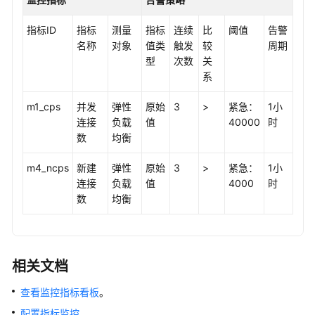
指标ID
指标
测量
指标
连续
比
阈值
告警
名称
对象
值类
触发
较
周期
型
次数
关
系
m1_cps
并发
弹性
原始
3
>
紧急：
1小
连接
负载
值
40000
时
数
均衡
m4_ncps
新建
弹性
原始
3
>
紧急：
1小
连接
负载
值
4000
时
数
均衡
相关文档
查看监控指标看板
。
配置指标监控
。