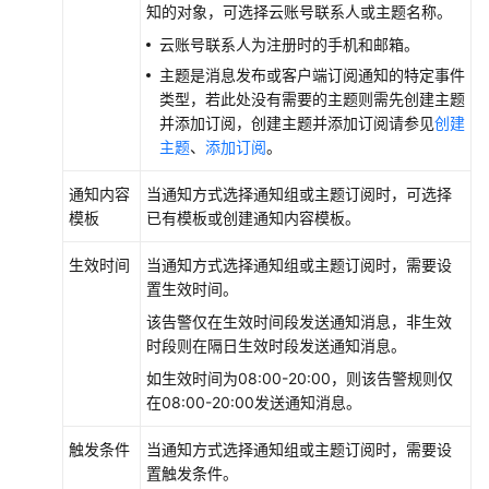
用
知的对象，可选择云账号联系人或主题名称。
性
云账号联系人为注册时的手机和邮箱。
主题是消息发布或客户端订阅通知的特定事件
基
类型，若此处没有需要的主题则需先创建主题
础
并添加订阅，创建主题并添加订阅请参见
创建
功
主题
、
添加订阅
。
能
通知内容
当通知方式选择通知组或主题订阅时，可选择
高
模板
已有模板或创建通知内容模板。
级
功
生效时间
当通知方式选择通知组或主题订阅时，需要设
能
置生效时间。
转
该告警仅在生效时间段发送通知消息，非生效
发
时段则在隔日生效时段发送通知消息。
策
如生效时间为08:00-20:00，则该告警规则仅
略
在08:00-20:00发送通知消息。
ELB
触发条件
当通知方式选择通知组或主题订阅时，需要设
与
置触发条件。