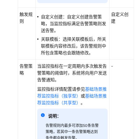
DDoS
原
触发规
自定义创
自定义创建：自定义创建告警策
生
则
建
略，当监控指标满足告警策略则发
高
送告警。
级
关联模板：选择关联模板后，所关
防
联模板内容修改后，该告警规则中
护
所包含策略也会跟随修改。
提
升
告警策
当监控指标在一定周期内多次触发告
-
ELB
略
警策略的阈值时，系统将向用户发送
防
告警通知。
御
DDoS
监控指标详情配置请参见
基础场景推
攻
荐监控指标（独享型）
或
基础场景推
击
荐监控指标（共享型）
。
能
力
说明：
告警规则内最多可添加50条告警
通
策略，若其中一条告警策略达到
过
条件都会触发告警。