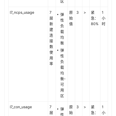
区
l7_ncps_usage
7
原
3
>
紧
1
弹
层
始
急：
小
性
新
值
80%
时
负
建
载
连
均
接
衡
数
弹
使
性
用
负
率
载
均
衡-
可
用
区
l7_con_usage
7
原
3
>
紧
1
弹
层
始
急：
小
性