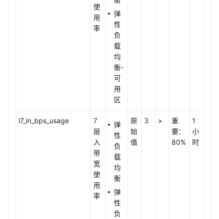
使
弹
用
性
率
负
载
均
衡-
可
用
区
l7_in_bps_usage
7
原
3
>
重
1
弹
层
始
要：
小
性
入
值
80%
时
负
带
载
宽
均
使
衡
用
弹
率
性
负