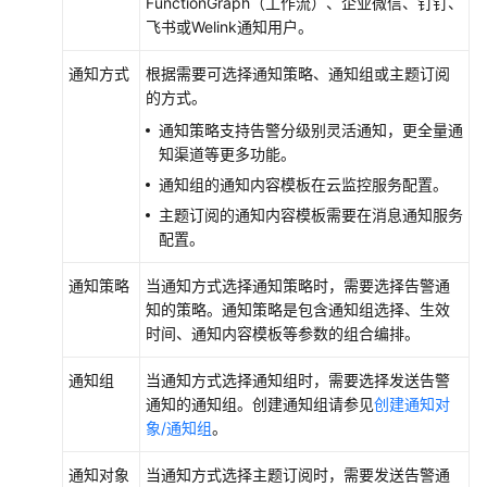
FunctionGraph（工作流）、企业微信、钉钉、
的
飞书或Welink通知用户。
操
作
通知方式
根据需要可选择通知策略、通知组或主题订阅
记
的方式。
录
通知策略支持告警分级别灵活通知，更全量通
配
知渠道等更多功能。
置
通知组的通知内容模板在云监控服务配置。
客
主题订阅的通知内容模板需要在消息通知服务
户
配置。
端
重
通知策略
当通知方式选择通知策略时，需要选择告警通
试
知的策略。通知策略是包含通知组选择、生效
机
时间、通知内容模板等参数的组合编排。
制
提
通知组
当通知方式选择通知组时，需要选择发送告警
高
通知的通知组。创建通知组请参见
创建通知对
业
象/通知组
。
务
可
通知对象
当通知方式选择主题订阅时，需要发送告警通