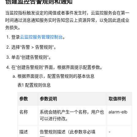
创建监控告警规则和通知
实
践
当监控指标触发设定的阈值或者事件发生时，云监控服务会在第一
时间通过消息通知服务实时告知您云上资源异常，以免因此造成业
ELB
务损失。
最
登录
云监控服务管理控制台
。
佳
实
选择“告警 > 告警规则”。
践
单击“创建告警规则”。
汇
总
在“创建告警规则”界面，根据界面提示配置参数。
根据界面提示，配置告警规则的基本信息
ELB
选
表1
配置规则信息
型
和
参数
参数说明
取值样例
业
务
名称
系统会随机产生一个名称，用户也
alarm-elb
规
可以进行修改。
划
描述
告警规则描述（此参数非必填
-