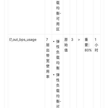
载
均
衡-
可
用
区
l7_out_bps_usage
7
原
3
>
重
1
弹
层
始
要：
小
性
出
值
80%
时
负
带
载
宽
均
使
衡
用
弹
率
性
负
载
均
衡-
可