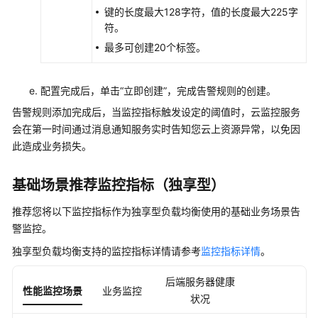
键的长度最大128字符，值的长度最大225字
常
符。
见
问
最多可创建20个标签。
题
配置完成后，单击“立即创建”，完成告警规则的创建。
视
频
告警规则添加完成后，当监控指标触发设定的阈值时，云监控服务
帮
会在第一时间通过消息通知服务实时告知您云上资源异常，以免因
助
此造成业务损失。
文
基础场景推荐监控指标（独享型）
档
下
推荐您将以下监控指标作为独享型负载均衡使用的基础业务场景告
载
警监控。
独享型负载均衡支持的监控指标详情请参考
监控指标详情
。
通
后端服务器健康
用
性能监控场景
业务监控
参
状况
考