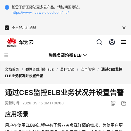
如需了解国际站更多云产品，请访问国际站。
https://www.huaweicloud.com/intl/
不再显示此消息
弹性负载均衡 ELB
文档首页
/
弹性负载均衡 ELB
/
最佳实践
/
安全防护
/
通过CES监控
ELB业务状况并设置告警
最
通过CES监控ELB业务状况并设置告警
新
动
更新时间：
2026-05-15 GMT+08:00
态
应用场景
产
用户在使用ELB的过程中有了解业务负载详情的需求，为使用户更
品