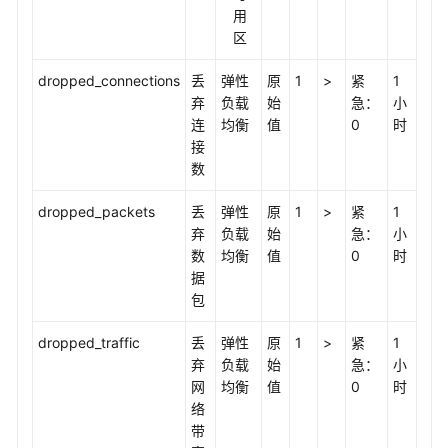
用
区
dropped_connections
丢
弹性
原
1
>
紧
1
弃
负载
始
急：
小
连
均衡
值
0
时
接
数
dropped_packets
丢
弹性
原
1
>
紧
1
弃
负载
始
急：
小
数
均衡
值
0
时
据
包
dropped_traffic
丢
弹性
原
1
>
紧
1
弃
负载
始
急：
小
网
均衡
值
0
时
络
带