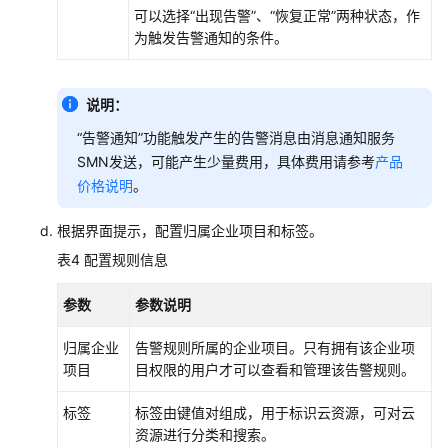
云
可以选择“出现告警”、“恢复正常”两种状态，作
原
为触发告警通知的条件。
生
应
用
说明：
API
“告警通知”功能触发产生的告警消息由消息通知服务
参
SMN发送，可能产生少量费用，具体费用请参考
产品
考
价格说明
。
SDK
根据界面提示，配置归属企业项目和标签。
参
表4
配置规则信息
考
参数
参数说明
场
景
归属企业
告警规则所属的企业项目。只有拥有该企业项
代
项目
目权限的用户才可以查看和管理该告警规则。
码
示
标签
标签由键值对组成，用于标识云资源，可对云
例
资源进行分类和搜索。