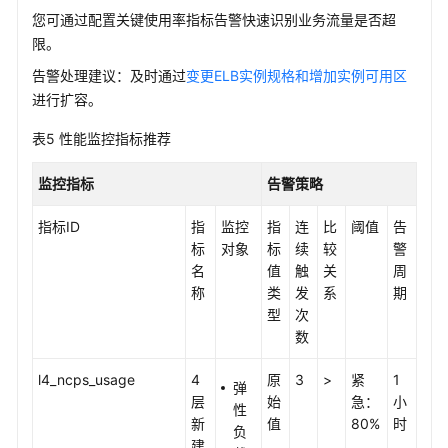
您可通过配置关键使用率指标告警快速识别业务流量是否超
产
限。
品
告警处理建议：及时通过
变更ELB实例规格和增加实例可用区
术
进行扩容。
语
表5
性能监控指标推荐
责
任
监控指标
告警策略
共
担
指标ID
指
监控
指
连
比
阈值
告
标
对象
标
续
较
警
云
名
值
触
关
周
服
称
类
发
系
期
务
型
次
等
数
级
协
l4_ncps_usage
4
原
3
>
紧
1
弹
议
层
始
急：
小
性
（SLA）
新
值
80%
时
负
建