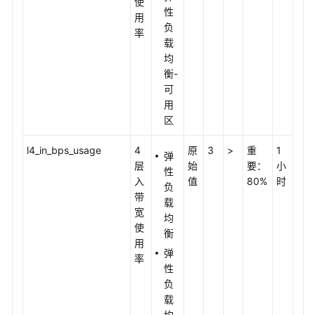
使
性
用
负
率
载
均
衡-
可
用
区
l4_in_bps_usage
4
原
3
>
重
1
弹
层
始
要：
小
性
入
值
80%
时
负
带
载
宽
均
使
衡
用
弹
率
性
负
载
均