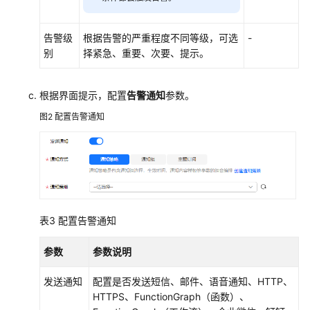
CES
监
告警级
根据告警的严重程度不同等级，可选
-
控
别
择紧急、重要、次要、提示。
ELB
业
务
根据界面提示，配置
告警通知
参数。
状
况
图2
配置告警通知
并
设
置
告
警
表3
配置告警通知
通
过
参数
参数说明
CTS
查
发送通知
配置是否发送短信、邮件、语音通知、HTTP、
询
HTTPS、FunctionGraph（函数）、
ELB