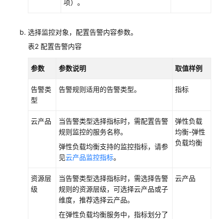
项）。
安
全
防
选择监控对象，配置告警内容参数。
护
表2
配置告警内容
通
参数
参数说明
取值样例
过
ELB
告警类
告警规则适用的告警类型。
指标
全
型
链
路
云产品
当告警类型选择指标时，需配置告警
弹性负载
HTTPS
规则监控的服务名称。
均衡-弹性
实
负载均衡
现
弹性负载均衡支持的监控指标，请参
访
见
云产品监控指标
。
问
加
资源层
当告警类型选择指标时，需选择告警
云产品
密
级
规则的资源层级，可选择云产品或子
维度，推荐选择云产品。
将
在弹性负载均衡服务中，指标划分了