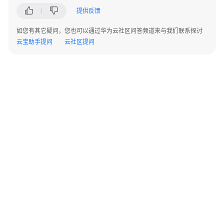
提供反馈
如您有其它疑问，您也可以通过华为云社区问答频道来与我们联系探讨
云宝助手提问
云社区提问
©2026 Huaweicloud.com 版权所有
黔ICP备20004760号-14
苏B2-20130048号
A2.B1.B2-20070312
增值电信业务经营许可证：B1.B2-20200593 | 代理域名注册服务机构：新网、西数
电子营业执照
贵公网安备 52990002000093号