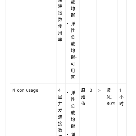
载
白
连
均
皮
接
衡
书
数
弹
资
使
性
源
用
负
率
载
支
均
持
衡-
区
可
域
用
区
系
统
l4_con_usage
4
原
3
>
紧
1
弹
权
层
始
急：
小
性
限
并
值
80%
时
负
发
载
连
均
接
衡
数
弹