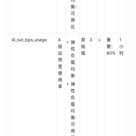
衡-
可
用
区
l4_out_bps_usage
4
原
3
>
重
1
弹
层
始
要：
小
性
出
值
80%
时
负
带
载
宽
均
使
衡
用
弹
率
性
负
载
均
衡-
可
用