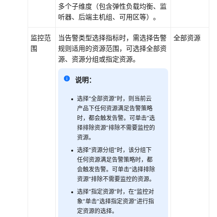
独
多个子维度（包含弹性负载均衡、监
享
听器、后端主机组、可用区等）。
WAF
接
监控范
当告警类型选择指标时，需选择告警
全部资源
入
围
规则适用的资源范围，可选择全部资
ELB
源、资源分组或指定资源。
以
增
说明：
强
Web
选择“全部资源”时，则当前云
业
产品下任何资源满足告警策略
时，都会触发告警。可单击“选
务
择排除资源”排除不需要监控的
安
资源。
全
选择“资源分组”时，该分组下
防
任何资源满足告警策略时，都
护
会触发告警。可单击“选择排除
能
资源”排除不需要监控的资源。
力
选择“指定资源”时，在“监控对
象”单击“选择指定资源”进行指
使
定资源的选择。
用