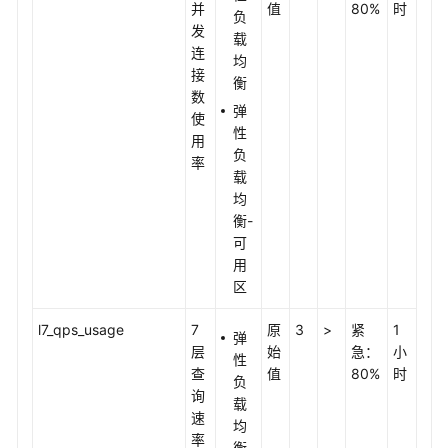
并
值
80%
时
负
发
载
连
均
接
衡
数
弹
使
性
用
负
率
载
均
衡-
可
用
区
l7_qps_usage
7
原
3
>
紧
1
弹
层
始
急：
小
性
查
值
80%
时
负
询
载
速
均
率
衡