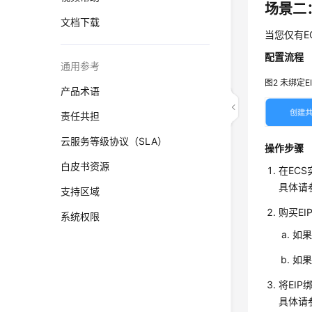
场景二
文档下载
当您仅有E
配置流程
通用参考
图2
未绑定E
产品术语
责任共担
云服务等级协议（SLA）
操作步骤
白皮书资源
在EC
具体请
支持区域
购买E
系统权限
如果
如果
将EIP
具体请