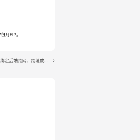
包月EIP。
下一篇：公网IP（G-EIP）绑定后端跨网、跨境或跨大区DNS配置优化