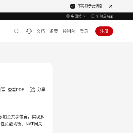
不再显示此消息
中国站
华为云App
文档
备案
控制台
登录
注册
分享
查看PDF
添加至共享带宽，实现多
弹性负载均衡、NAT网关