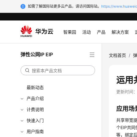
如需了解国际站更多云产品，请访问国际站。
https://www.huaweic
智果园
活动
产品
解决方案
弹性公网IP EIP
文档首页
/
弹
运用
最新动态
更新时间
产品介绍
应用场
计费说明
共享带宽
快速入门
个EIP共
用户指南
等，绑定