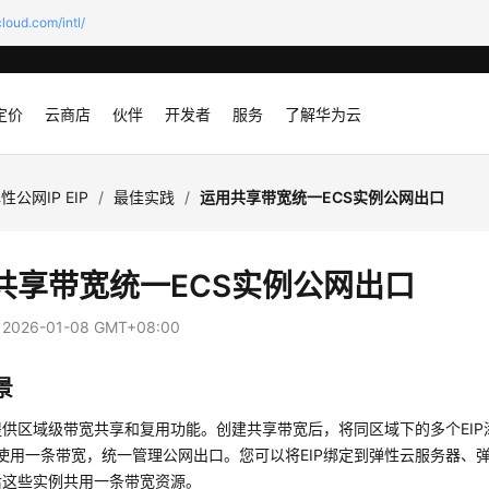
loud.com/intl/
定价
云商店
伙伴
开发者
服务
了解华为云
性公网IP EIP
/
最佳实践
/
运用共享带宽统一ECS实例公网出口
共享带宽统一ECS实例公网出口
：
2026-01-08 GMT+08:00
景
提供区域级带宽共享和复用功能。创建共享带宽后，将同区域下的多个EIP
同使用一条带宽，统一管理公网出口。您可以将EIP绑定到
弹性云服务器
、
后这些实例共用一条带宽资源。