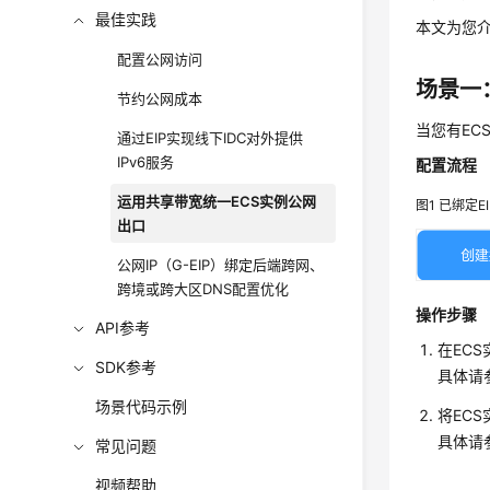
最佳实践
本文为您介
配置公网访问
场景一
节约公网成本
当您有EC
通过EIP实现线下IDC对外提供
IPv6服务
配置流程
运用共享带宽统一ECS实例公网
图1
已绑定E
出口
公网IP（G-EIP）绑定后端跨网、
跨境或跨大区DNS配置优化
操作步骤
API参考
在EC
SDK参考
具体请
场景代码示例
将EC
具体请
常见问题
视频帮助