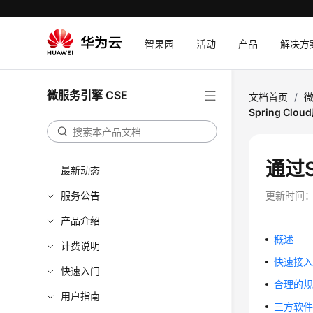
智果园
活动
产品
解决方
微服务引擎 CSE
文档首页
/
微
Spring Clo
通过Sp
最新动态
服务公告
更新时间
产品介绍
概述
计费说明
快速接入S
快速入门
合理的
用户指南
三方软