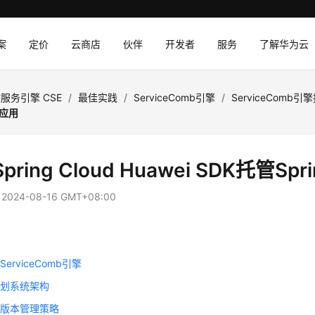
案
定价
云商店
伙伴
开发者
服务
了解华为云
服务引擎 CSE
/
最佳实践
/
ServiceComb引擎
/
ServiceComb
ud应用
ring Cloud Huawei SDK托管Spr
：
2024-08-16 GMT+08:00
erviceComb引擎
规划系统架构
件版本管理策略