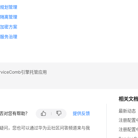
境规划管理
辑隔离管理
件加密方案
划服务治理
题
rviceComb引擎托管应用
相关文
最新动态
否对您有帮助？
提供反馈
注册配置
疑问，您也可以通过华为云社区问答频道来与我
注册配置中