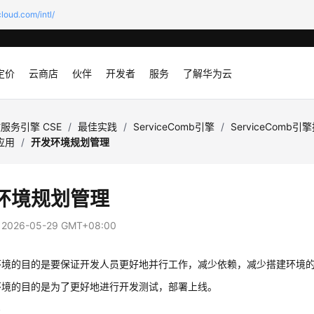
loud.com/intl/
定价
云商店
伙伴
开发者
服务
了解华为云
服务引擎 CSE
/
最佳实践
/
ServiceComb引擎
/
ServiceComb
d应用
/
开发环境规划管理
环境规划管理
：
2026-05-29 GMT+08:00
环境的目的是要保证开发人员更好地并行工作，减少依赖，减少搭建环境
环境的目的是为了更好
地
进行开发测试，部署上线。
境