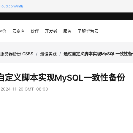
loud.com/intl/
定价
云商店
伙伴
开发者
服务
了解华为云
服务器备份 CSBS
/
最佳实践
/
通过自定义脚本实现MySQL一致性备
自定义脚本实现MySQL一致性备份
：
2024-11-20 GMT+08:00
作
骤