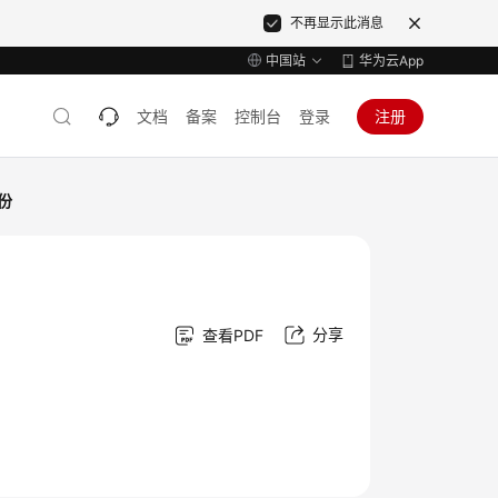
不再显示此消息
中国站
华为云App
文档
备案
控制台
登录
注册
份
分享
查看PDF