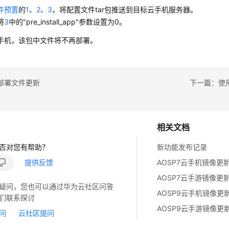
件预置
的
1
、
2
、
3
，将配置文件tar包推送到目标云手机服务器。
将
3
中的"pre_install_app"参数设置为0。
手机，该包中文件将不再部署。
部署文件更新
下一篇：使
相关文档
否对您有帮助？
新功能发布记录
提供反馈
AOSP7云手机镜像更
AOSP7云手游镜像更
疑问，您也可以通过华为云社区问答
AOSP9云手机镜像更
们联系探讨
AOSP9云手游镜像更
问
云社区提问