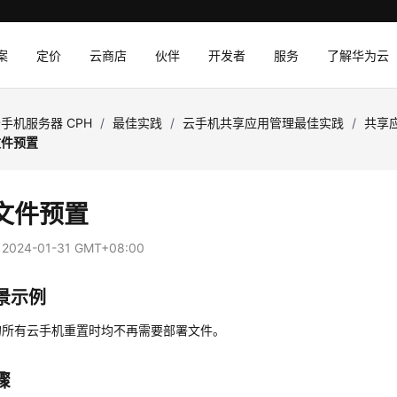
案
定价
云商店
伙伴
开发者
服务
了解华为云
手机服务器 CPH
/
最佳实践
/
云手机共享应用管理最佳实践
/
共享
文件预置
文件预置
：
2024-01-31 GMT+08:00
景示例
的所有云手机重置时均不再需要部署文件。
骤