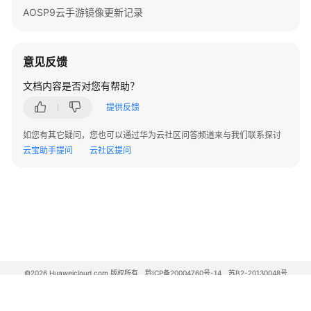
手
AOSP9云手游镜像更新记录
机
预
装
意见反馈
应
用
文档内容是否对您有帮助？
提供反馈
云
手
如您有其它疑问，您也可以通过华为云社区问答频道来与我们联系探讨
机
云宝助手提问
云社区提问
部
署
文
件
文
件
预
©2026 Huaweicloud.com 版权所有
黔ICP备20004760号-14
苏B2-20130048号
A2.B1.B2-20070312
置
增值电信业务经营许可证：B1.B2-20200593 | 代理域名注册服务机构：新网、西数
电子营业执照
贵公网安备 52990002000093号