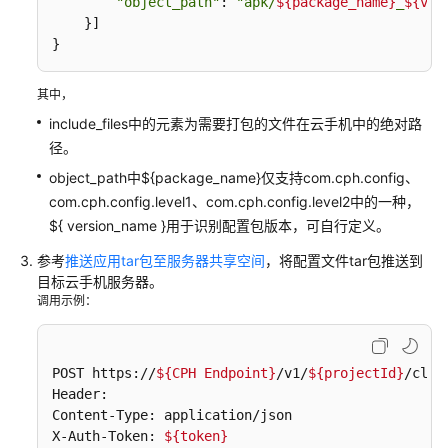
机
"object_path"
: 
"apk/
${package_name}
_
${ver
    }] 

接
}
入
最
佳
其中，
实
include_files中的元素为需要打包的文件在云手机中的绝对路
践
径。
object_path中${package_name}仅支持com.cph.config、
云
com.cph.config.level1、com.cph.config.level2中的一种，
手
机
${ version_name }用于识别配置包版本，可自行定义。
共
参考
推送应用tar包至服务器共享空间
，将配置文件tar包推送到
享
目标云手机服务器。
应
调用示例：
用
管
理
POST https://
${CPH Endpoint}
/v1/
${projectId}
/clou
最
Header: 

佳
Content-Type: application/json 

实
X-Auth-Token: 
${token}
践