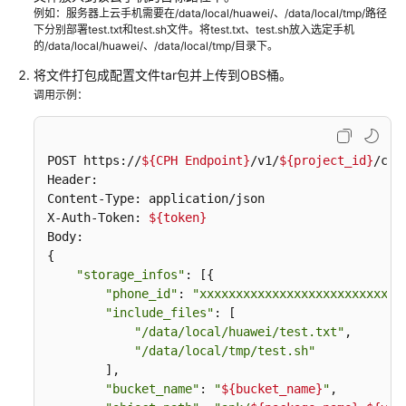
说
例如：服务器上云手机需要在/data/local/huawei/、/data/local/tmp/路径
明
下分别部署test.txt和test.sh文件。将test.txt、test.sh放入选定手机
的/data/local/huawei/、/data/local/tmp/目录下。
快
将文件打包成配置文件tar包并上传到OBS桶。
速
调用示例：
入
门
POST https://
${CPH Endpoint}
/v1/
${project_id}
/clo
用
Header: 

户
Content-Type: application/json 

指
X-Auth-Token: 
${token}
南
Body: 

{ 

最
"storage_infos"
: [{ 

佳
"phone_id"
: 
"xxxxxxxxxxxxxxxxxxxxxxxxxxxx
实
"include_files"
: [ 

践
"/data/local/huawei/test.txt"
, 

"/data/local/tmp/test.sh"
云
        ], 

手
"bucket_name"
: 
"
${bucket_name}
"
, 
