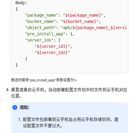
Body:

{ 

共
"package_name"
: 
"
${package_name}
"
, 

享
"bucket_name"
: 
"
${bucket_name}
"
,  

应
"object_path"
: 
"apk/
${package_name}
_
${version
用
"pre_install_app"
: 1, 

特
"server_ids"
: [

性
"
${server_id1}
"
,

综
"
${server_id2}
"
述
    ] 

}
共
享
推送时需将"pre_install_app"参数设置为1。
空
重置或重启云手机，自动部署配置文件包中的文件到云手机对应
间
位置。
中
的
须知：
应
用
配置文件包部署到云手机会占用云手机存储空间，建
包
议配置文件不要过大。
管