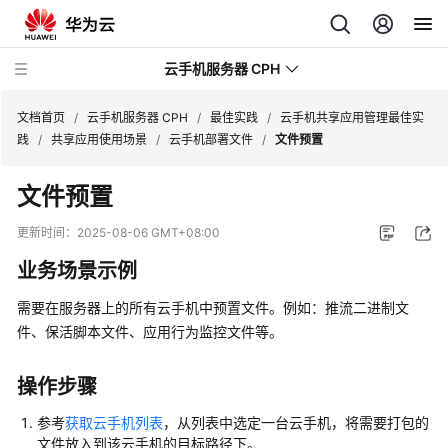
云手机服务器 CPH
文档首页
/
云手机服务器 CPH
/
最佳实践
/
云手机共享应用管理最佳实
践
/
共享应用使用场景
/
云手机部署文件
/
文件预置
最
文件预置
新
动
更新时间：
2025-08-06 GMT+08:00
态
业务场景示例
产
需要在服务器上的所有云手机中预置文件。例如：推流二进制文
品
件、保活脚本文件、应用行为监控文件等。
介
绍
操作步骤
计
参考
获取云手机列表
，从列表中选定一台云手机，将需要打包的
费
文件放入到该云手机的目标路径下。