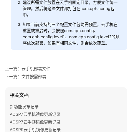
建议所需文件放置在云手机固定目录，方便文件统一
理
管理。然后将这些文件都打包在com.cph.config包
中。
共
享
如果当前支持的三个配置文件包均需预置，云手机在
应
重置或重启时，会按照com.cph.config、
com.cph.config.level1、com.cph.config.level2的顺
用
序依次部署，如果有相同文件，则会依次覆盖。
使
用
场
景
上一篇：云手机部署文件
下一篇：文件按需部署
云
手
机
相关文档
按
需
新功能发布记录
安
AOSP7云手机镜像更新记录
装
AOSP7云手游镜像更新记录
云
AOSP9云手机镜像更新记录