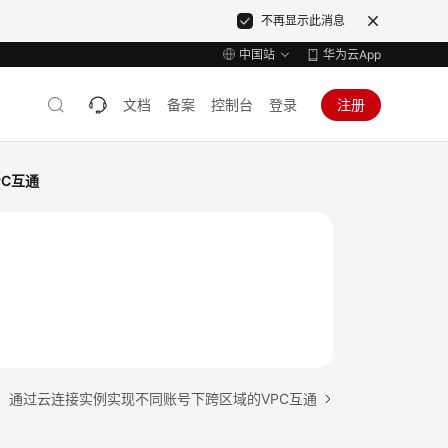
不再显示此消息
中国站
华为云App
文档
备案
控制台
登录
注册
C互通
：通过云连接实例实现不同账号下跨区域的VPC互通