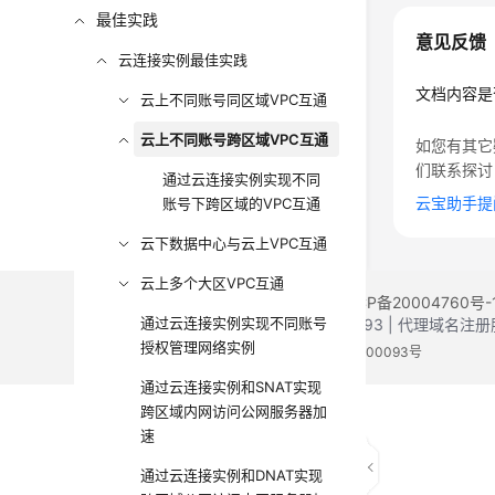
最佳实践
意见反馈
云连接实例最佳实践
文档内容是
云上不同账号同区域VPC互通
云上不同账号跨区域VPC互通
如您有其它
们联系探讨
通过云连接实例实现不同
云宝助手提
账号下跨区域的VPC互通
云下数据中心与云上VPC互通
云上多个大区VPC互通
©2026 Huaweicloud.com 版权所有
黔ICP备20004760号-
通过云连接实例实现不同账号
增值电信业务经营许可证：B1.B2-20200593 | 代理域名
授权管理网络实例
电子营业执照
贵公网安备 52990002000093号
通过云连接实例和SNAT实现
跨区域内网访问公网服务器加
速
通过云连接实例和DNAT实现