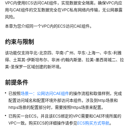
说
VPC内使用ECS访问CAE组件，实现数据安全隔离，确保VPC内应
明
用与CAE组件的交互数据完全在VPC私有网络内传输，无公网暴露
风险。
快
本章为您介绍同一个VPC内的ECS访问CAE组件。
速
入
门
约束与限制
用
该功能仅支持华北-北京四、华南-广州、华东-上海一、中东-利雅
户
得、土耳其-伊斯坦布尔、非洲-约翰内斯堡、拉美-墨西哥城二、拉
指
美-圣保罗一区域创建的新环境。
南
前提条件
最
佳
已按照
场景一：公网访问CAE组件
的操作流程和取值样例，完成
实
配置访问域名和配置环境外部访问本组件。涉及到http场景和
践
https场景的配置部分时，需要按照https场景来配置。
已购买一台ECS，并且该ECS绑定的VPC需要和CAE环境所属的
CAE
VPC一致。购买ECS的详细操作请参见
ECS购买方式导航
。
最