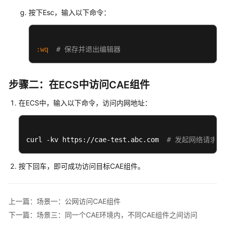
组
按下Esc，输入以下命令：
件
按
照
:wq
# 保存并退出编辑器
依
赖
顺
步骤二：在ECS中访问CAE组件
序
部
在ECS中，输入以下命令，访问内网地址：
署
SpringCloud
curl -kv https://cae-test.abc.com  
# 发起网络请求
应
用
部
按下回车，即可成功访问目标CAE组件。
署
到
CAE
上一篇：场景一：公网访问CAE组件
自
下一篇：场景三：同一个CAE环境内，不同CAE组件之间访问
动