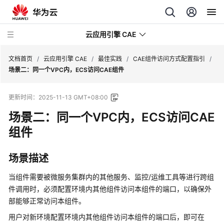
云应用引擎 CAE
文档首页
/
云应用引擎 CAE
/
最佳实践
/
CAE组件访问方式配置指引
/
场景二：同一个VPC内，ECS访问CAE组件
最
更新时间：
2025-11-13 GMT+08:00
新
动
场景二：同一个VPC内，ECS访问CAE
态
组件
产
场景描述
品
介
当组件需要被微服务集群内的其他服务、监控/运维工具等进行跨组
绍
件调用时，必须配置环境内其他组件访问本组件的端口，以确保外
部能够正常访问本组件。
计
费
用户对新环境配置环境内其他组件访问本组件的端口后，即可在