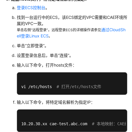
对
登录ECS控制台
。
接
找到一台运行中的ECS，该ECS绑定的VPC需要和CAE环境所
Jenkins
属的VPC一致。
自
通过CloudSh
单击右侧“远程登录”。远程登录ECS的详细操作请参见
动
ell登录Linux ECS
。
构
建
单击“立即登录”。
并
设置登录信息后，单击“连接”。
部
署
输入以下命令，打开hosts文件：
到
CAE
vi /etc/hosts  
# 打开/etc/hosts文件
Jenkins
流
输入以下命令，将特定域名解析为指定IP：
水
线
支
持
10.20.30.xx cae-test.abc.com  
# 本地映射：CAE
多