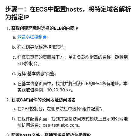
佳
实
步骤一：在ECS中配置hosts，将特定域名解析
践
为指定IP
汇
总
获取创建环境时选择的ELB的内网IP
登录CAE控制台
。
使
在左侧导航栏选择“概览”。
用
CAE
在概览页面的页面最下方，单击负载均衡器的名称，跳转到
托
ELB控制台。
管
选择“基本信息”页签。
Nginx
静
在基本信息页面中，找到并复制该ELB的IPv4私有地址。本
态
实践取值样例：10.20.30.xx。
文
获取CAE组件的公网地址访问域名
件
服
在CAE控制台，左侧导航栏中选择“组件配置”。
务
在组件配置页面，找到并复制访问方式模块上显示的公网地
器
址访问域名：cae-test.abc.com。
配置hosts文件，将特定域名解析为指定IP
Gitlab