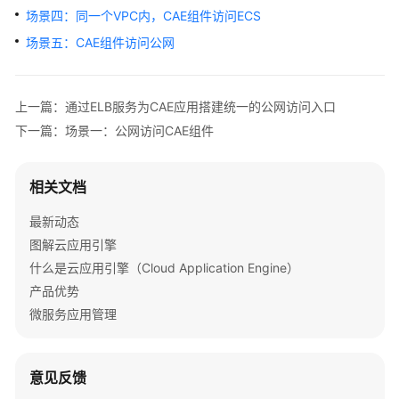
介
场景四：同一个VPC内，CAE组件访问ECS
绍
场景五：CAE组件访问公网
计
费
上一篇：通过ELB服务为CAE应用搭建统一的公网访问入口
说
明
下一篇：场景一：公网访问CAE组件
快
相关文档
速
入
最新动态
门
图解云应用引擎
什么是云应用引擎（Cloud Application Engine）
用
户
产品优势
指
微服务应用管理
南
最
意见反馈
佳