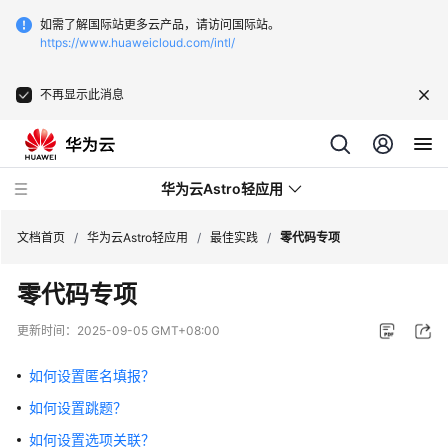
如需了解国际站更多云产品，请访问国际站。
https://www.huaweicloud.com/intl/
不再显示此消息
华为云Astro轻应用
文档首页
/
华为云Astro轻应用
/
最佳实践
/
零代码专项
零代码专项
最
新
更新时间：
2025-09-05 GMT+08:00
动
态
如何设置匿名填报？
如何设置跳题？
产
品
如何设置选项关联？