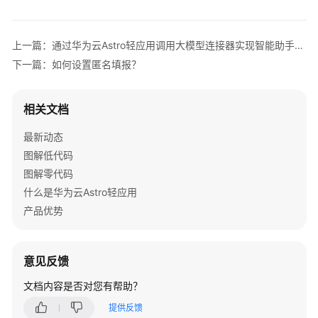
介
绍
上一篇：通过华为云Astro轻应用调用大模型连接器实现智能助手聊天对话
计
下一篇：如何设置匿名填报？
费
说
明
相关文档
快
最新动态
速
图解低代码
入
图解零代码
门
什么是华为云Astro轻应用
产品优势
用
户
指
意见反馈
南
（低
文档内容是否对您有帮助？
代
码）
提供反馈