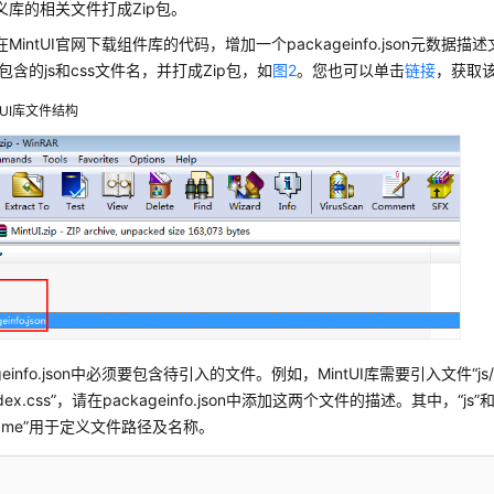
义库的相关文件打成Zip包。
MintUI官网下载组件库的代码，增加一个packageinfo.json元数据
ary包含的js和css文件名，并打成Zip包，如
图2
。您也可以单击
链接
，获取
ntUI库文件结构
ageinfo.json中必须要包含待引入的文件。例如，MintUI库需要引入文件“js/in
index.css”，请在packageinfo.json中添加这两个文件的描述。其中，“js
name”用于定义文件路径及名称。