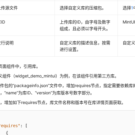
上传源文件
选择自定义库的压缩包。
选择
1
ID
上传库的ID，由字母及数字
MintU
组成，且必须以字母开头。
发行说明
自定义库的描述信息，按需
自定
进行设置。
页面组件中，引用库。
组件（widget_demo_mintui）为例，在该组件引用第三方库。
件包的“packageinfo.json”文件中，增加requires节点，指定需要依
，“name”为库ID、“version”为库版本号数字部分。
，增加如下requires节点，库文件名称和版本号在库详情页面获取。
requires"
:
[
{