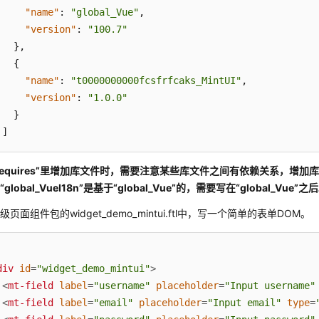
"name"
:
"global_Vue"
,
"version"
:
"100.7"
}
,
{
"name"
:
"t0000000000fcsfrfcaks_MintUI"
,
"version"
:
"1.0.0"
}
]
requires”里增加库文件时，需要注意某些库文件之间有依赖关系，增
global_VueI18n”是基于“global_Vue”的，需要写在“global_Vue”之
级页面组件包的widget_demo_mintui.ftl中，写一个简单的表单DOM。
div
id
=
"widget_demo_mintui"
>
<
mt-field
label
=
"username"
placeholder
=
"Input username"
<
mt-field
label
=
"email"
placeholder
=
"Input email"
type
=