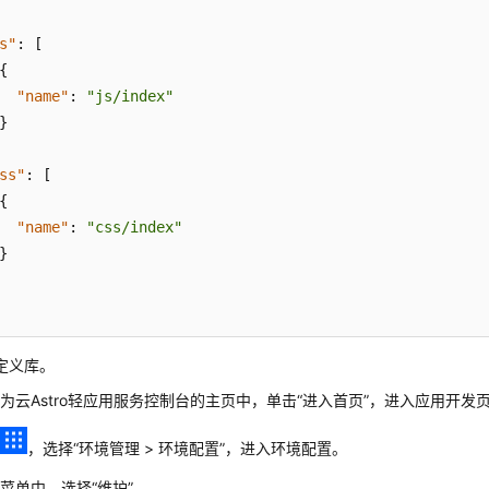
s"
:
[
{
"name"
:
"js/index"
}
ss"
:
[
{
"name"
:
"css/index"
}
定义库。
为云Astro轻应用服务控制台的主页中，单击“进入首页”，进入应用开发
击
，选择
“
环境管理 > 环境配置
”
，进入环境配置。
菜单中，选择“维护”。