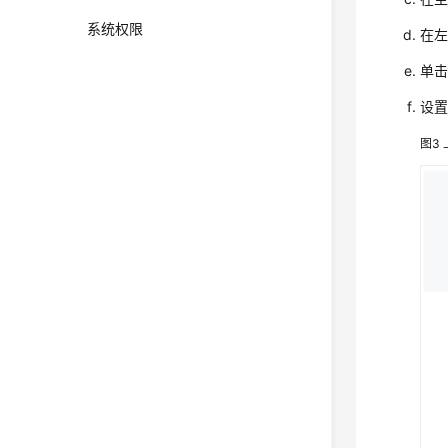
系统权限
在左
单击
设
图3