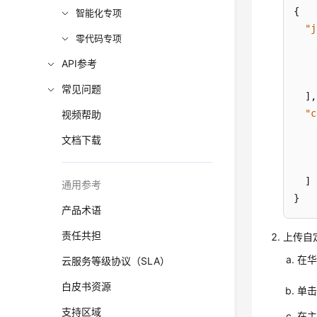
{
智能化专项
"j
零代码专项
API参考
常见问题
]
,
"c
视频帮助
文档下载
]
通用参考
}
产品术语
责任共担
上传自
在华
云服务等级协议（SLA）
白皮书资源
单
支持区域
在主