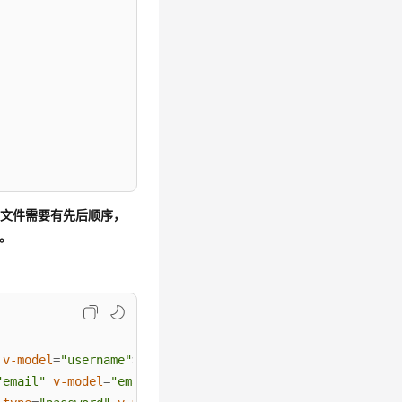
加库文件需要有先后顺序，
后。
v-model
=
"username"
>
</
mt-field
>
"email"
v-model
=
"email"
>
</
mt-field
>