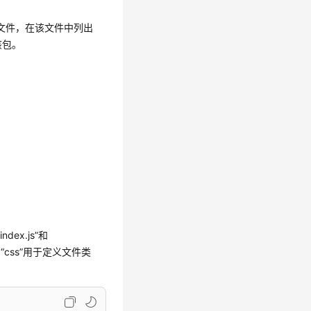
描述文件，在该文件中列出
该包。
dex.js”和
”和“css”用于定义文件类