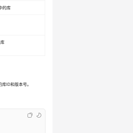
中的库
I
义库
赖库的库ID和版本号。