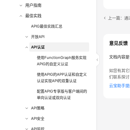
用户指南
最佳实践
上一篇：通过
APIG最佳实践汇总
开放API
意见反馈
API认证
文档内容是
使用FunctionGraph服务实现
APIG的自定义认证
如您有其它
使用APIG的APP认证和自定义
们联系探讨
认证实现API的双重认证
云宝助手提
配置APIG专享版与客户端间的
单向认证或双向认证
API策略
API安全
API监控