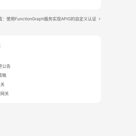
：使用FunctionGraph服务实现APIG的自定义认证
档
更公告
策略
网关
I网关