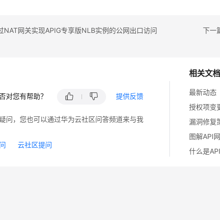
NAT网关实现APIG专享版NLB实例的公网出口访问
下一篇
相关文
最新动态
否对您有帮助？
提供反馈
授权项变
疑问，您也可以通过华为云社区问答频道来与我
漏洞修复
图解API
问
云社区提问
什么是AP