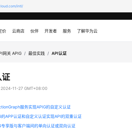
loud.com/intl/
定价
云商店
伙伴
开发者
服务
了解华为云
PI网关 APIG
/
最佳实践
/
API认证
认证
：
2024-11-27 GMT+08:00
ctionGraph服务实现APIG的自定义认证
IG的APP认证和自定义认证实现API的双重认证
IG专享版与客户端间的单向认证或双向认证