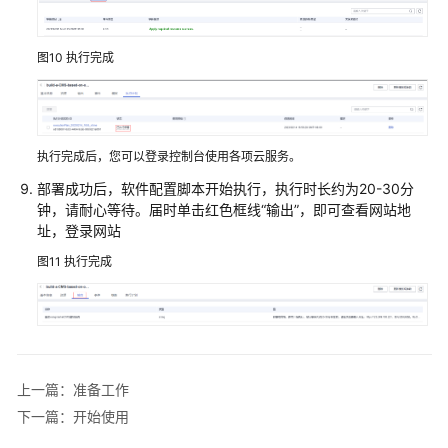
快
速
图10
执行完成
部
署
开
执行完成后，您可以登录控制台使用各项云服务。
始
使
部署成功后，软件配置脚本开始执行，执行时长约为20-30分
用
钟，请耐心等待。届时单击红色框线“输出”，即可查看网站地
址，登录网站
快
图11
执行完成
速
卸
载
附
录
上一篇：准备工作
下一篇：开始使用
修