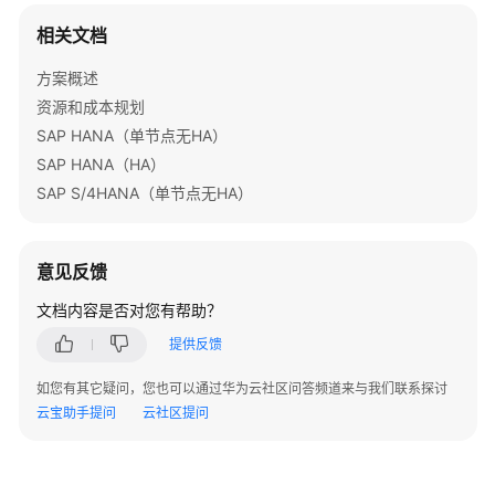
订
记
相关文档
录
方案概述
快
资源和成本规划
速
SAP HANA（单节点无HA）
部
SAP HANA（HA）
署
SAP S/4HANA（单节点无HA）
高
可
用
意见反馈
MHA-
MySQL
文档内容是否对您有帮助？
集
提供反馈
群
如您有其它疑问，您也可以通过华为云社区问答频道来与我们联系探讨
快
云宝助手提问
云社区提问
速
部
署
高