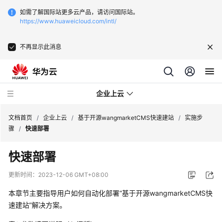
如需了解国际站更多云产品，请访问国际站。
https://www.huaweicloud.com/intl/
不再显示此消息
企业上云
文档首页
/
企业上云
/
基于开源wangmarketCMS快速建站
/
实施步
骤
/
快速部署
SAP
快速部署
监
控
更新时间：
2023-12-06 GMT+08:00
本章节主要指导用户如何自动化部署“基于开源wangmarketCMS快
CDN
下
速建站”解决方案。
载