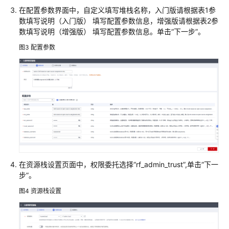
的
在配置参数界面中，自定义填写堆栈名称，入门版请根据表1参
SAP
数填写说明（入门版） 填写配置参数信息，增强版请根据表2参
高
数填写说明（增强版） 填写配置参数信息。单击“下一步”。
可
图3
配置参数
用
配
置
快
速
部
署
战
斧
在资源栈设置页面中，权限委托选择“rf_admin_trust”,单击“下一
跨
步”。
境
电
图4
资源栈设置
商
管
理