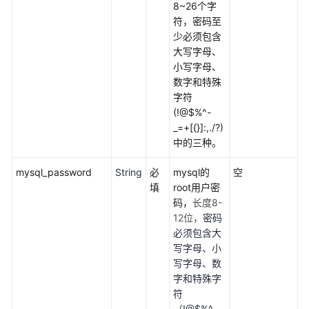
务
8~26个字
器
符，密码至
迁
少必须包含
移
大写字母、
上
小写字母、
云
数字和特殊
字符
基
(!@$%^-
于
_=+[{}]:,./?)
Discuz
中的三种。
快
速
mysql_password
String
必
mysql的
空
搭
填
root用户密
建
码，
长度8-
论
12位，
密码
坛
必须包含大
写字母、小
基
写字母、数
于
字和特殊字
Tomcat
符
快
（!@$%^-