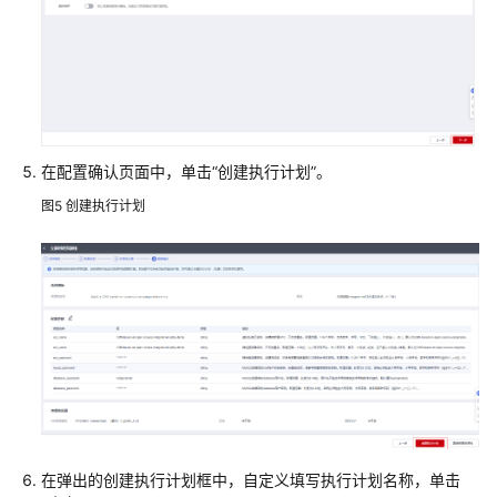
系
统
基
于
MetaTown
构
在配置确认页面中，单击“创建执行计划”。
建
图5
创建执行计划
数
字
资
产
平
台
数
字
资
产
秒
在弹出的创建执行计划框中，自定义填写执行计划名称，单击