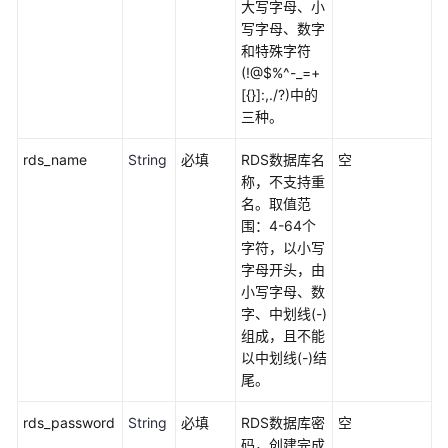
环
大写字母、小
境
写字母、数字
和特殊字符
(!@$%^-_=+
快
[{}]:,./?)中的
速
三种。
部
署
rds_name
String
必填
RDS数据库名
空
高
称，不支持重
可
名。取值范
用
围：4-64个
MongoDB
字符，以小写
字母开头，由
基
小写字母、数
于
字、中划线(-)
开
组成，且不能
源
以中划线(-)结
Odoo
尾。
快
速
rds_password
String
必填
RDS数据库密
空
部
码，创建完成