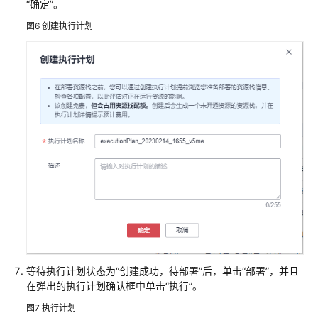
“确定”。
杀
场
图6
创建执行计划
景
解
决
方
案
基
于
开
源
wangmarketCMS
快
速
建
站
等待执行计划状态为“创建成功，待部署”后，单击“部署”，并且
在弹出的执行计划确认框中单击“执行”。
方
案
图7
执行计划