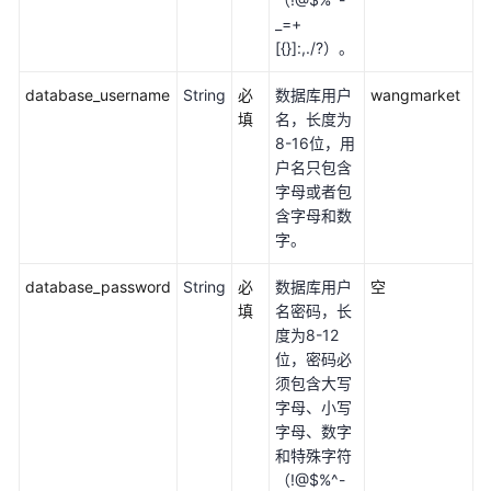
速
_=+
构
[{}]:,./?）。
建
database_username
Java
String
必
数据库用户
wangmarket
web
填
名，长度为
环
8-16位，用
境
户名只包含
字母或者包
含字母和数
基
字。
于
WordPress
database_password
String
必
数据库用户
空
搭
填
名密码，长
建
度为8-12
个
位，密码必
人
须包含大写
网
字母、小写
站
字母、数字
和特殊字符
快
（!@$%^-
速