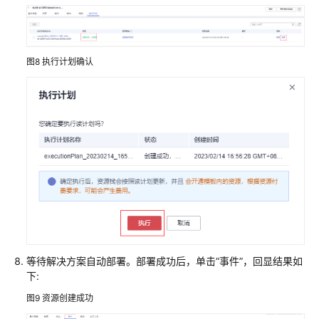
概
述
资
图8
执行计划确认
源
和
成
本
规
划
实
施
步
骤
准
等待解决方案自动部署。部署成功后，单击“事件”，回显结果如
备
下:
工
图9
资源创建成功
作