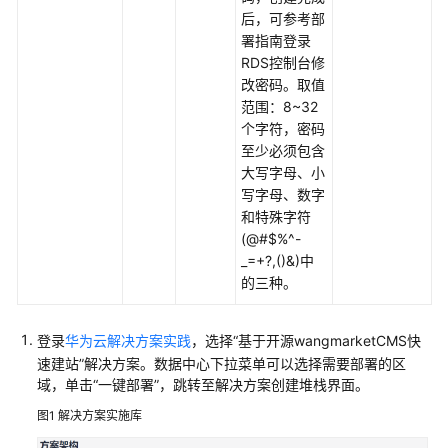
署
后，可参考部
ERP
署指南登录
系
RDS控制台修
统
改密码。取值
范围：8~32
快
个字符，密码
速
至少必须包含
部
大写字母、小
署
写字母、数字
高
和特殊字符
可
(@#$%^-
用
_=+?,()&)中
七
的三种。
层
负
载
登录
华为云解决方案实践
，选择“基于开源wangmarketCMS快
均
速建站”解决方案。数据中心下拉菜单可以选择需要部署的区
衡
域，单击“一键部署”，跳转至解决方案创建堆栈界面。
图1
解决方案实施库
SAP
Backint