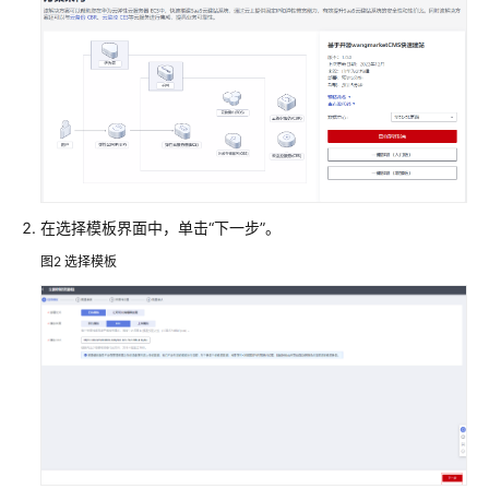
安
装
指
南
华
为
云
SAP
在选择模板界面中，单击“下一步”。
on
图2
选择模板
DB2
安
装
华
为
云
基
于
SIOS