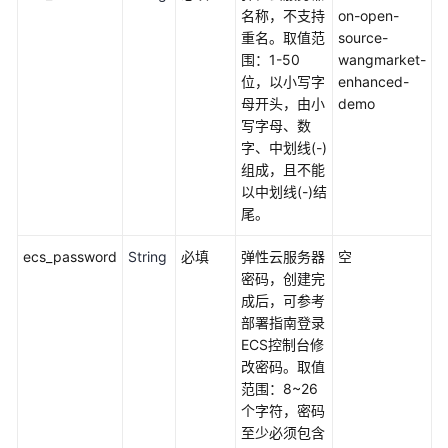
无
名称，不支持
on-open-
服
重名。取值范
source-
务
围：1-50
wangmarket-
器
位，以小写字
enhanced-
告
母开头，由小
demo
警
写字母、数
推
字、中划线(-)
送
组成，且不能
以中划线(-)结
基
尾。
于
ecs_password
Jenkins
String
必填
弹性云服务器
空
快
密码，创建完
速
成后，可参考
部
部署指南登录
署
ECS控制台修
源
改密码。取值
码
范围：8~26
编
个字符，密码
译
至少必须包含