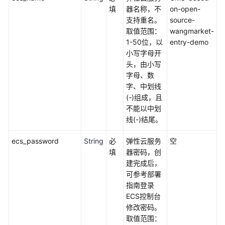
化
填
器名称，不
on-open-
支持重名。
source-
核
取值范围：
wangmarket-
心
1-50位，以
entry-demo
数
小写字母开
据
头，由小写
库
字母、数
上
字、中划线
云
(-)组成，且
不能以中划
应
线(-)结尾。
用
容
ecs_password
String
必
弹性云服务
空
器
填
器密码，创
化
建完成后，
上
可参考部署
云
指南登录
ECS控制台
Linux
修改密码。
服
取值范围：