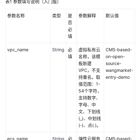
表1
参数填写说明（入门版）
加
速
参数名称
类型
是
参数解释
默认值
否
全
必
球
填
数
据
vpc_name
String
必
虚拟私有云
CMS-based-
传
填
名称，该模
on-open-
输
板新建
source-
加
VPC，不支
wangmarket-
速
持重名。取
entry-demo
值范围：1-
高
54个字符，
可
支持数字、
用
字母、中
网
文、下划线
站
(_)、中划线
架
(-)、点(.)。
构
云
ecs_name
String
必
弹性云服务
CMS-based-