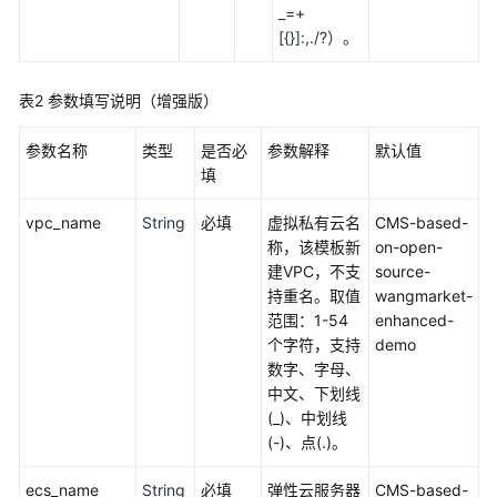
_=+
构
[{}]:,./?）。
建
FTP
站
表2
参数填写说明（增强版）
点
参数名称
类型
是否必
参数解释
默认值
快
填
速
构
vpc_name
String
必填
虚拟私有云名
CMS-based-
建
称，该模板新
on-open-
高
建VPC，不支
source-
可
持重名。取值
wangmarket-
用
范围：1-54
enhanced-
四
个字符，支持
demo
层
数字、字母、
负
中文、下划线
载
(_)、中划线
均
(-)、点(.)。
衡
ecs_name
String
必填
弹性云服务器
CMS-based-