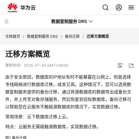
数据复制服务 DRS
文档首页
/
数据复制服务 DRS
/
备份迁移
/
迁移方案概览
迁移方案概览
最
新
更新时间：
2025-07-30 GMT+08:00
动
态
由于安全原因，数据库的IP地址有时不能暴露在公网上，但是选择
专线网络进行数据库迁移，成本又高。这种情况下，您可以选用数
产
据复制服务提供的备份迁移，通过将源数据库的数据导出成备份文
品
件，并上传至对象存储服务，然后恢复到目标数据库。备份迁移可
介
以帮助您在云服务不触碰源数据库的情况下，实现数据迁移。
绍
常用场景：云下数据库迁移上云。
计
特点：云服务无需碰触源数据库，实现数据迁移。
费
图1
备份迁移