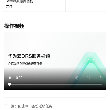
同
Server数据库备份
步
文件
实
时
操作视频
迁
移
备
份
迁
移
迁
移
方
案
概
览
下一篇：创建RDS备份迁移任务