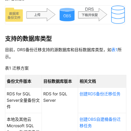
说
明
快
速
入
支持的数据库类型
门
目前，DRS备份迁移支持的源数据库和目标数据库类型，如
表1
所
用
示。
户
指
表1
迁移方案
南
备份文件版本
目标数据库版本
相关文档
准
备
RDS for SQL
RDS for SQL
创建RDS备份迁移任务
工
Server全量备份文
Server
作
件
实
本地及其他云
创建OBS自建桶备份迁
时
Microsoft SQL
移任务