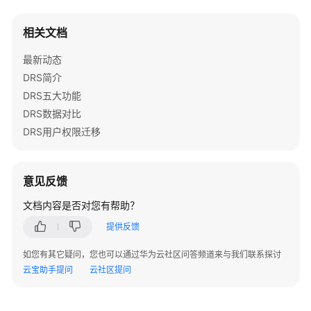
创
建
RDS
相关文档
备
最新动态
份
迁
DRS简介
移
DRS五大功能
任
DRS数据对比
务
DRS用户权限迁移
创
建
意见反馈
OBS
自
文档内容是否对您有帮助？
建
提供反馈
桶
备
如您有其它疑问，您也可以通过华为云社区问答频道来与我们联系探讨
份
云宝助手提问
云社区提问
迁
移
任