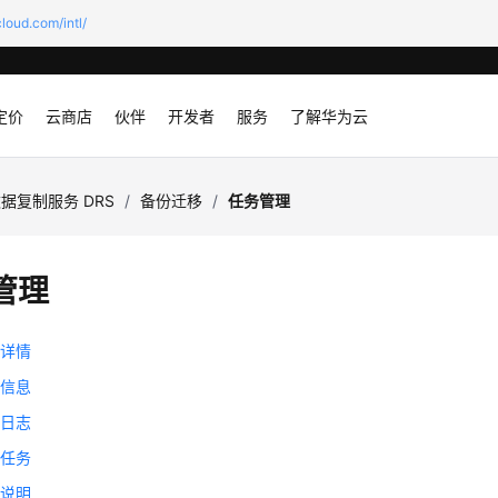
loud.com/intl/
定价
云商店
伙伴
开发者
服务
了解华为云
据复制服务 DRS
/
备份迁移
/
任务管理
管理
务详情
务信息
移日志
移任务
态说明