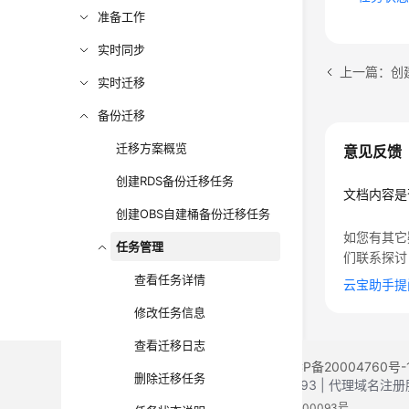
准备工作
实时同步
上一篇：创
实时迁移
备份迁移
迁移方案概览
意见反馈
创建RDS备份迁移任务
文档内容是
创建OBS自建桶备份迁移任务
如您有其它
任务管理
们联系探讨
查看任务详情
云宝助手提
修改任务信息
查看迁移日志
©2026 Huaweicloud.com 版权所有
黔ICP备20004760号-
删除迁移任务
增值电信业务经营许可证：B1.B2-20200593 | 代理域名
电子营业执照
贵公网安备 52990002000093号