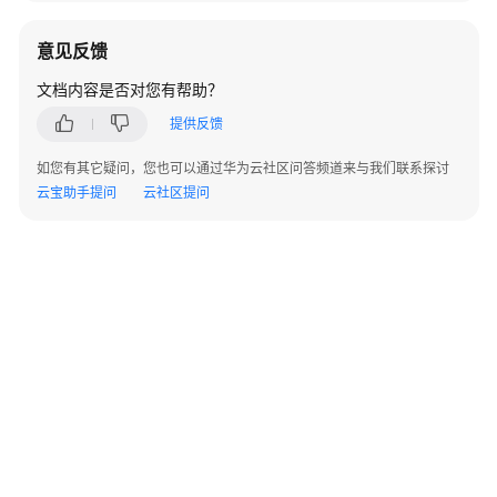
私
通
意见反馈
话
文档内容是否对您有帮助？
内
容
提供反馈
分
如您有其它疑问，您也可以通过华为云社区问答频道来与我们联系探讨
析
云宝助手提问
云社区提问
文
字
识
别-
网
络
货
运
解
决
方
案