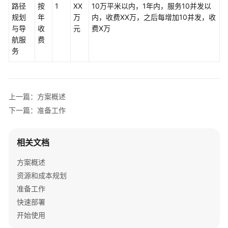
方
路径
按
1
XX
10万平米以内，1年内，服务10并发以
案
规划
年
万
内，收费XX万，之后每增加10并发，收
与导
收
元
费X万
语
航服
费
音
务
识
别-
客
服
上一篇：方案概述
中
下一篇：准备工作
心
语
音
相关文档
质
检
方案概述
资源和成本规划
语
准备工作
音
快速部署
识
开始使用
别-
隐