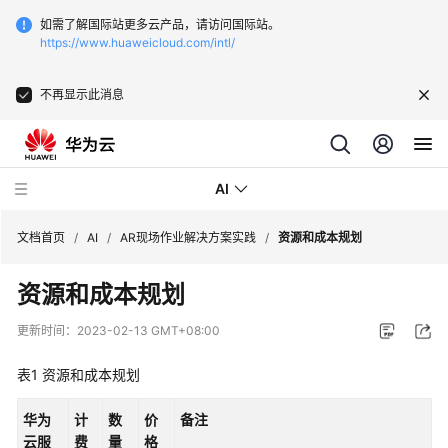
如需了解国际站更多云产品，请访问国际站。
https://www.huaweicloud.com/intl/
不再显示此消息
AI
文档首页
/
AI
/
AR现场作业解决方案实践
/
资源和成本规划
资源和成本规划
文
字
更新时间：
2023-02-13 GMT+08:00
识
别-
表1
资源和成本规划
发
票
华为
计
数
价
备注
识
云服
费
量
格