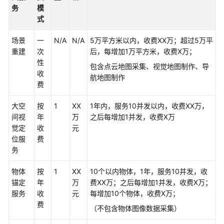
别
务
模
与
式
验
真
场景
一
N/A
N/A
5万平方米以内，收费XX万；超过5万平
重建
次
后，每增加1万平方米，收费X万；
内
性
包含点云地图采集、视觉地图制作、导
容
收
航地图制作
审
费
核-
图
大空
按
1
XX
1年内，服务10并发以内，收费XX万，
片
间视
年
万
之后每增加1并发，收费X万
审
觉定
收
元
核
位服
费
务
人
证
物体
按
1
XX
10个以内物体，1年，服务10并发，收
核
锚定
年
万
费XX万；之后每增加1并发，收费X万；
身
服务
收
元
每增加10个物体，收费X万；
解
费
（不包含物体图像数据采集）
决