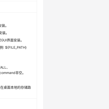
安装。
压安装。
过GUI界面安装。
${FILE_PATH}
STALL、
ll_command非空。
用安装包在桌面本地的存储路