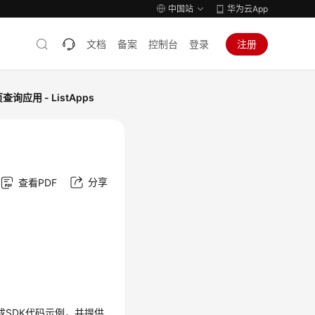
中国站
华为云App
文档
备案
控制台
登录
注册
询应用 - ListApps
分享
查看PDF
生成SDK代码示例，并提供