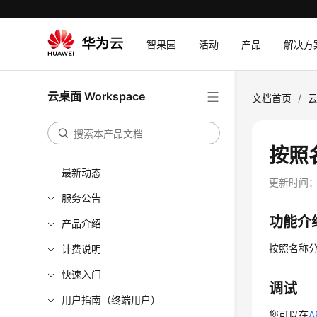
智果园
活动
产品
解决方
云桌面 Workspace
文档首页
/
云
按照名
最新动态
更新时间
服务公告
功能介
产品介绍
按照名称
计费说明
快速入门
调试
用户指南（终端用户）
您可以在
A