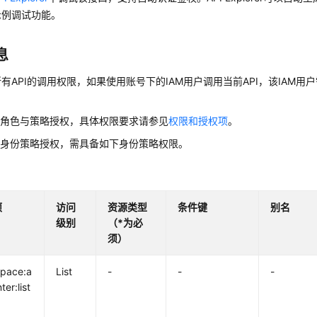
示例调试功能。
息
有API的调用权限，如果使用账号下的IAM用户调用当前API，该IAM用户
用角色与策略授权，具体权限要求请参见
权限和授权项
。
用身份策略授权，需具备如下身份策略权限。
项
访问
资源类型
条件键
别名
级别
（*为必
须）
pace:a
List
-
-
-
er:list