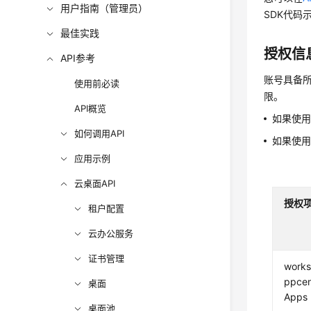
用户指南（管理员）
SDK代码
最佳实践
授权信
API参考
账号具备所
使用前必读
限。
API概览
如果使
如何调用API
如果使
应用示例
云桌面API
授权
租户配置
云办公服务
证书管理
works
ppcent
桌面
Apps
桌面池