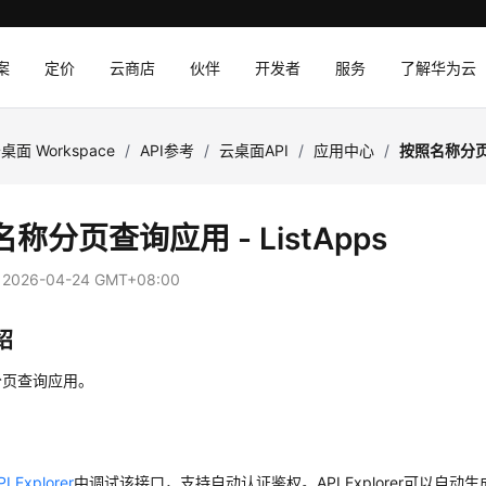
案
定价
云商店
伙伴
开发者
服务
了解华为云
桌面 Workspace
/
API参考
/
云桌面API
/
应用中心
/
按照名称分页查
称分页查询应用 - ListApps
：
2026-04-24 GMT+08:00
绍
分页查询应用。
PI Explorer
中调试该接口，支持自动认证鉴权。API Explorer可以自动