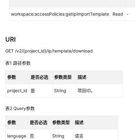
指
南
workspace:accessPolicies:getIpImportTemplate
Read
-
（终
端
用
户）
URI
GET /v2/{project_id}/ip/template/download
用
户
表1
路径参数
指
南
参数
是否必选
参数类型
描述
（管
理
project_id
是
String
项目ID。
员）
最
表2
Query参数
佳
实
参数
是否必选
参数类型
描述
践
language
否
String
语言