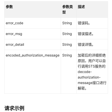
出
策
参数
参数类
描述
略
型
组
error_code
-
String
错误码。
ExportPolicyGroups
error_msg
String
错误描述。
查
error_detail
String
错误详情。
询
策
encoded_authorization_message
String
加密后的详细拒绝
略
原因，用户可以自
组
行调用STS服务的
中
decode-
的
authorization-
策
message接口进行
略
解密。
项
-
ListPoliciesOfPolicyGroup
请求示例
修