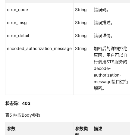
证
error_code
String
错误码。
书
管
error_msg
String
错误描述。
理
error_detail
String
错误详情。
桌
encoded_authorization_message
String
加密后的详细拒绝
面
原因，用户可以自
行调用STS服务的
桌
decode-
面
authorization-
池
message接口进行
解密。
桌
面
状态码：403
名
称
表5
响应Body参数
策
略
参数
参数类
描述