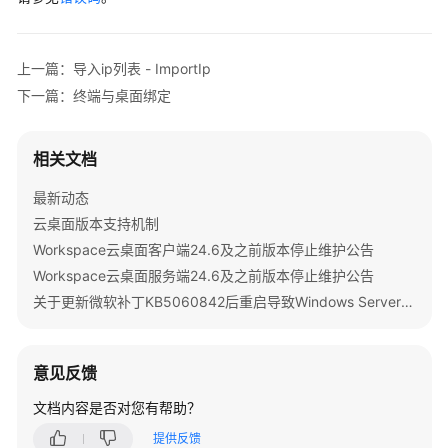
组
详
情
上一篇：导入ip列表 - ImportIp
列
下一篇：终端与桌面绑定
表
-
ListPolicyGroupInfo
相关文档
查
最新动态
询
云桌面版本支持机制
初
Workspace云桌面客户端24.6及之前版本停止维护公告
始
Workspace云桌面服务端24.6及之前版本停止维护公告
策
略
关于更新微软补丁KB5060842后重启导致Windows Server 2022发放的桌面无法启动的公告
项
-
ListOriginalPolicyInfo
意见反馈
文档内容是否对您有帮助？
创
建
提供反馈