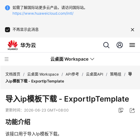
如需了解国际站更多云产品，请访问国际站。
https://www.huaweicloud.com/intl/
不再显示此消息
云桌面 Workspace
文档首页
/
云桌面 Workspace
/
API参考
/
云桌面API
/
策略组
/
导
入ip模板下载 - ExportIpTemplate
最
导入ip模板下载 - ExportIpTemplate
新
动
更新时间：
2026-06-23 GMT+08:00
态
功能介绍
服
该接口用于导入Ip模板下载。
务