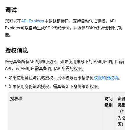
公
告
调试
您可以在
API Explorer
中调试该接口，支持自动认证鉴权。API
产
Explorer可以自动生成SDK代码示例，并提供SDK代码示例调试功
品
能。
介
绍
授权信息
计
费
账号具备所有API的调用权限，如果使用账号下的IAM用户调用当前
说
API，该IAM用户需具备调用API所需的权限。
明
如果使用角色与策略授权，具体权限要求请参见
权限和授权项
。
如果使用身份策略授权，需具备如下身份策略权限。
快
速
授权项
访问
资源
入
级别
类型
门
（*
为必
用
须）
户