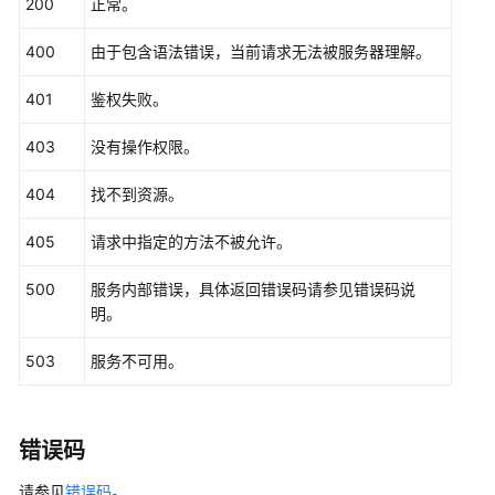
200
正常。
象
-
400
由于包含语法错误，当前请求无法被服务器理解。
ListTargetOfPolicyGroup
401
鉴权失败。
修
改
403
没有操作权限。
策
略
404
找不到资源。
组
应
405
请求中指定的方法不被允许。
用
对
500
服务内部错误，具体返回错误码请参见错误码说
象
明。
-
BatchUpdateTargetOfPolicyGroup
503
服务不可用。
查
询
错误码
策
略
请参见
错误码
。