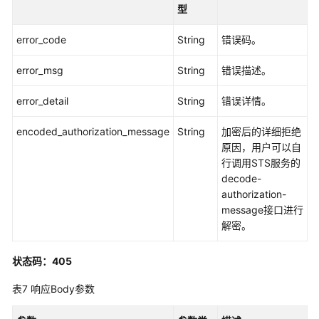
元
型
磁
error_code
String
错误码。
盘
error_msg
String
错误描述。
快
error_detail
String
错误详情。
照
encoded_authorization_message
String
加密后的详细拒绝
连
原因，用户可以自
接
行调用STS服务的
记
decode-
录
authorization-
message接口进行
策
解密。
略
组
状态码：405
查
表7
响应Body参数
询
策