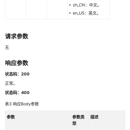
API
zh_CN：中文。
参
en_US：英文。
考
使
用
请求参数
前
无
必
读
响应参数
API
概
状态码：200
览
正常。
状态码：400
如
何
表3
响应Body参数
调
用
参数
参数类
描述
API
型