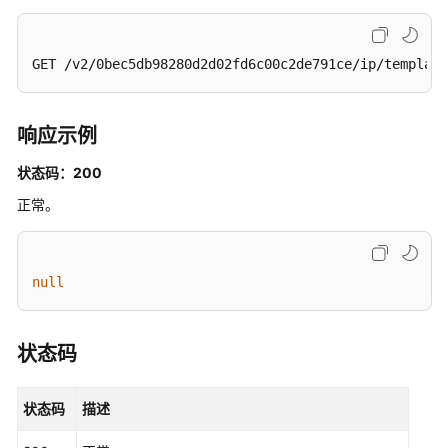
改
策
GET /v2/0bec5db98280d2d02fd6c00c2de791ce/ip/template
略
组
中
的
响应示例
策
状态码：200
略
项
正常。
-
UpdatePoliciesOfPolicyGroup
null
查
询
策
状态码
略
组
应
状态码
描述
用
对