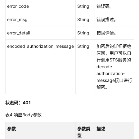
应
error_code
String
错误码。
用
示
error_msg
String
错误描述。
例
error_detail
String
错误详情。
云
桌
encoded_authorization_message
String
加密后的详细拒绝
面
原因，用户可以自
API
行调用STS服务的
decode-
租
authorization-
户
message接口进行
配
解密。
置
状态码：401
云
办
表4
响应Body参数
公
服
参数
参数类
描述
务
型