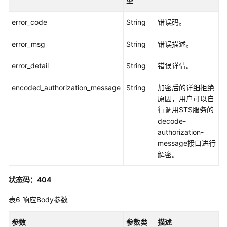
型
桌
面
error_code
String
错误码。
标
签
error_msg
String
错误描述。
协
error_detail
String
错误详情。
同
桌
encoded_authorization_message
String
加密后的详细拒绝
面
原因，用户可以自
行调用STS服务的
用
decode-
户
authorization-
message接口进行
用
解密。
户
组
状态码：404
组
表6
响应Body参数
织
单
参数
参数类
描述