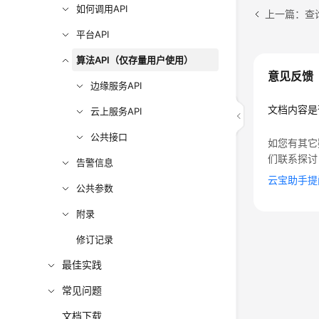
如何调用API
上一篇：查询边
平台API
算法API（仅存量用户使用）
意见反馈
边缘服务API
文档内容是
云上服务API
公共接口
如您有其它
们联系探讨
告警信息
云宝助手提
公共参数
附录
修订记录
最佳实践
常见问题
文档下载