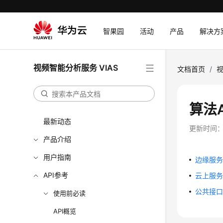
智果园
活动
产品
解决方
视频智能分析服务 VIAS
文档首页
/
视
算法
最新动态
更新时间
产品介绍
用户指南
边缘服务A
API参考
云上服务A
公共接
使用前必读
API概览