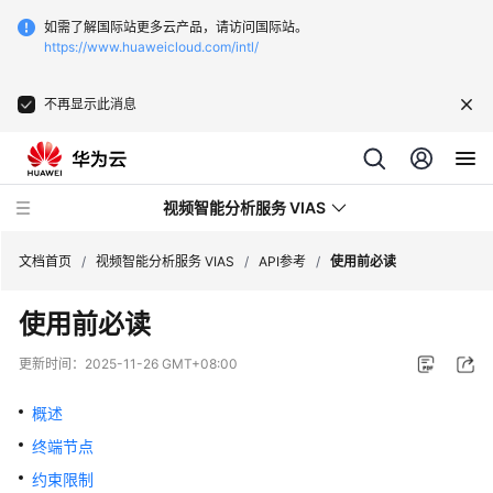
如需了解国际站更多云产品，请访问国际站。
https://www.huaweicloud.com/intl/
不再显示此消息
视频智能分析服务 VIAS
文档首页
/
视频智能分析服务 VIAS
/
API参考
/
使用前必读
使用前必读
最
新
更新时间：
2025-11-26 GMT+08:00
动
态
概述
终端节点
产
品
约束限制