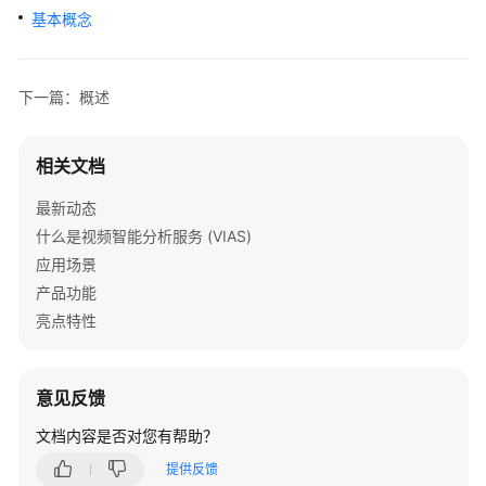
介
基本概念
绍
用
下一篇：概述
户
指
南
相关文档
API
最新动态
参
什么是视频智能分析服务 (VIAS)
考
应用场景
产品功能
使
亮点特性
用
前
必
意见反馈
读
文档内容是否对您有帮助？
概
提供反馈
述