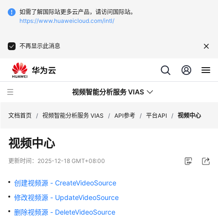
如需了解国际站更多云产品，请访问国际站。
https://www.huaweicloud.com/intl/
不再显示此消息
视频智能分析服务 VIAS
文档首页
/
视频智能分析服务 VIAS
/
API参考
/
平台API
/
视频中心
视频中心
最
新
更新时间：
2025-12-18 GMT+08:00
动
态
创建视频源 - CreateVideoSource
修改视频源 - UpdateVideoSource
产
品
删除视频源 - DeleteVideoSource