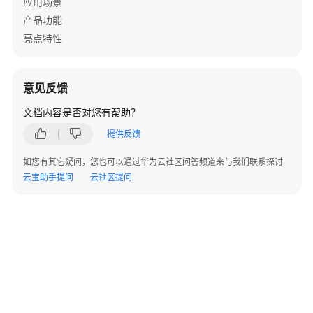
应用场景
览
产品功能
亮点特性
如
何
调
用
意见反馈
API
文档内容是否对您有帮助？
平
提供反馈
台
如您有其它疑问，您也可以通过华为云社区问答频道来与我们联系探讨
API
云宝助手提问
云社区提问
视
频
中
心
创
建
视